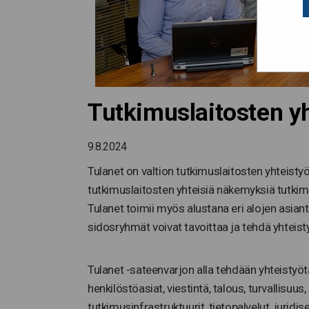
Tutkimuslaitosten yh
9.8.2024
Tulanet on valtion tutkimuslaitosten yhteistyöf
tutkimuslaitosten yhteisiä näkemyksiä tutkimus
Tulanet toimii myös alustana eri alojen asiant
sidosryhmät voivat tavoittaa ja tehdä yhteist
Tulanet -sateenvarjon alla tehdään yhteistyötä
henkilöstöasiat, viestintä, talous, turvallisuu
tutkimusinfrastruktuurit, tietopalvelut, juridis