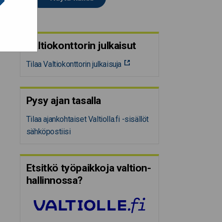
Valtiokonttorin julkaisut
Tilaa Valtiokonttorin julkaisuja
Pysy ajan tasalla
Tilaa ajankohtaiset Valtiolla.fi -sisällöt
sähköpostiisi
Etsitkö työpaikkoja valtion­
hal­lin­nossa?