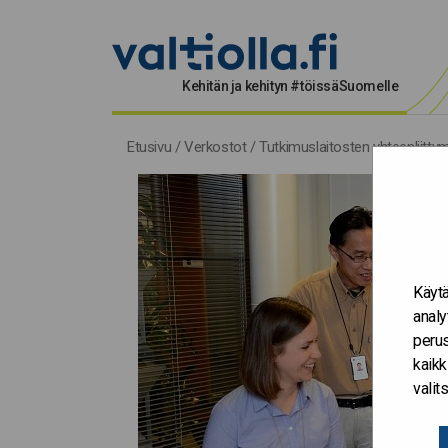
Kehitän ja kehityn #töissäSuomelle
Etusivu
/
Verkostot
/
Tutkimuslaitosten yhteenliitty
Käytä
analy
perus
kaikk
vali