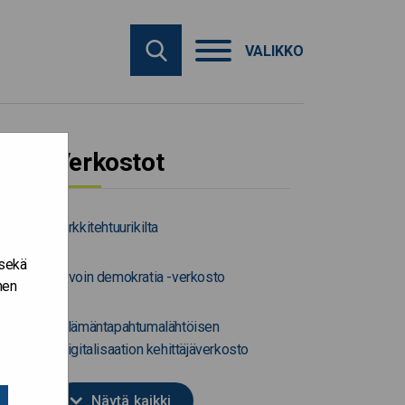
VALIKKO
Verkostot
Arkkitehtuurikilta
 sekä
Avoin demokratia -verkosto
nen
Elämäntapahtumalähtöisen
digitalisaation kehittäjäverkosto
Näytä kaikki