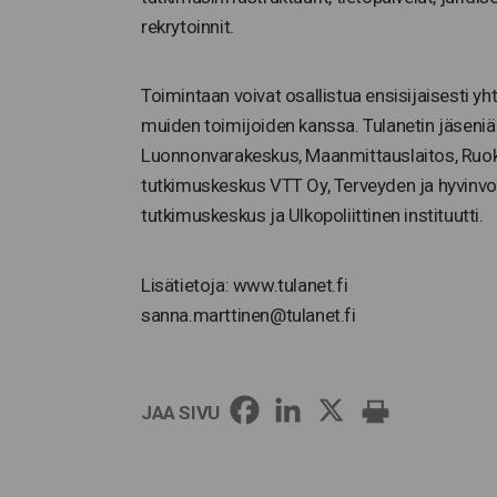
rekrytoinnit.
Toimintaan voivat osallistua ensisijaisesti y
muiden toimijoiden kanssa. Tulanetin jäseniä
Luonnonvarakeskus, Maanmittauslaitos, Ruo
tutkimuskeskus VTT Oy, Terveyden ja hyvinvoin
tutkimuskeskus ja Ulkopoliittinen instituutti.
Lisätietoja: www.tulanet.fi
sanna.marttinen@tulanet.fi
JAA SIVU