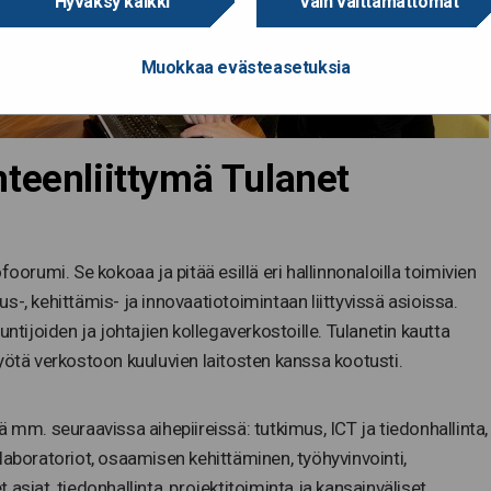
Hyväksy kaikki
Vain välttämättömät
Muokkaa evästeasetuksia
teenliittymä Tulanet
oorumi. Se kokoaa ja pitää esillä eri hallinnonaloilla toimivien
-, kehittämis- ja innovaatiotoimintaan liittyvissä asioissa.
untijoiden ja johtajien kollegaverkostoille. Tulanetin kautta
yötä verkostoon kuuluvien laitosten kanssa kootusti.
 mm. seuraavissa aihepiireissä: tutkimus, ICT ja tiedonhallinta,
s, laboratoriot, osaamisen kehittäminen, työhyvinvointi,
et asiat, tiedonhallinta, projektitoiminta ja kansainväliset