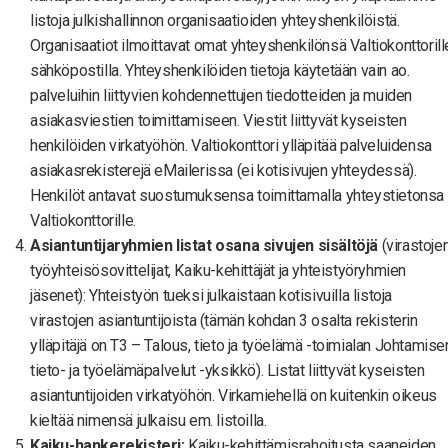
listoja julkishallinnon organisaatioiden yhteyshenkilöistä.
Organisaatiot ilmoittavat omat yhteyshenkilönsä Valtiokonttorill
sähköpostilla. Yhteyshenkilöiden tietoja käytetään vain ao.
palveluihin liittyvien kohdennettujen tiedotteiden ja muiden
asiakasviestien toimittamiseen. Viestit liittyvät kyseisten
henkilöiden virkatyöhön. Valtiokonttori ylläpitää palveluidensa
asiakasrekisterejä eMailerissa (ei kotisivujen yhteydessä).
Henkilöt antavat suostumuksensa toimittamalla yhteystietonsa
Valtiokonttorille.
Asiantuntijaryhmien listat osana sivujen sisältöjä
(virastoje
työyhteisösovittelijat, Kaiku-kehittäjät ja yhteistyöryhmien
jäsenet): Yhteistyön tueksi julkaistaan kotisivuilla listoja
virastojen asiantuntijoista (tämän kohdan 3 osalta rekisterin
ylläpitäjä on T3 – Talous, tieto ja työelämä -toimialan Johtamise
tieto- ja työelämäpalvelut -yksikkö). Listat liittyvät kyseisten
asiantuntijoiden virkatyöhön. Virkamiehellä on kuitenkin oikeus
kieltää nimensä julkaisu em. listoilla.
Kaiku-hankerekisteri:
Kaiku-kehittämisrahoitusta saaneiden