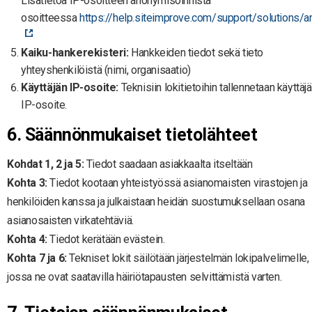
Lisätietoa IP-osoitteen anonymisoinnista
osoitteessa
https://help.siteimprove.com/support/solutions/
Kaiku-hankerekisteri:
Hankkeiden tiedot sekä tieto
yhteyshenkilöistä (nimi, organisaatio)
Käyttäjän IP-osoite:
Teknisiin lokitietoihin tallennetaan käyttäj
IP-osoite.
6. Säännönmukaiset tietolähteet
Kohdat 1, 2 ja 5:
Tiedot saadaan asiakkaalta itseltään
Kohta 3:
Tiedot kootaan yhteistyössä asianomaisten virastojen ja
henkilöiden kanssa ja julkaistaan heidän suostumuksellaan osana
asianosaisten virkatehtäviä.
Kohta 4:
Tiedot kerätään evästein.
Kohta 7 ja 6:
Tekniset lokit säilötään järjestelmän lokipalvelimelle,
jossa ne ovat saatavilla häiriötapausten selvittämistä varten.