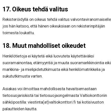
17. Oikeus tehdä valitus
Rekisteröidyllä on oikeus tehdä valitus valvontaviranomaiselle
jos hän katsoo, että hänen oikeuksiaan on rekisterinpitäjän
toimesta loukattu.
18. Muut mahdolliset oikeudet
Henkilötietoja ei käytetä eikä luovuteta käytettäväksi
suoramainontaa, etämyyntiä ja muuta suoramarkkinointia eik
markkina- ja mielipidetutkimusta eikä henkilömatrikkelia ja
sukututkimusta varten.
Asiakas voi ilmoittaa mahdollisesta havaitsemastaan
tietosuojariskistä tai tietosuojaongelmasta Valtiokonttoriin
sähköpostilla: viestinta(at)valtiokonttori.fi tai kotisivuston
palautteiden kautta.