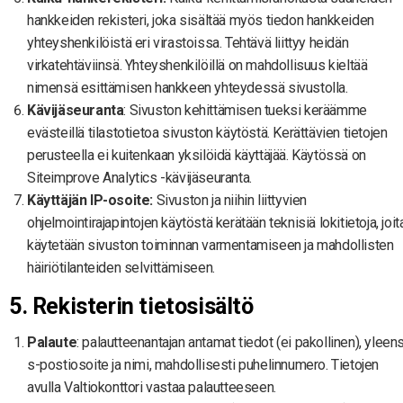
hankkeiden rekisteri, joka sisältää myös tiedon hankkeiden
yhteyshenkilöistä eri virastoissa. Tehtävä liittyy heidän
virkatehtäviinsä. Yhteyshenkilöillä on mahdollisuus kieltää
nimensä esittämisen hankkeen yhteydessä sivustolla.
Kävijäseuranta
: Sivuston kehittämisen tueksi keräämme
evästeillä tilastotietoa sivuston käytöstä. Kerättävien tietojen
perusteella ei kuitenkaan yksilöidä käyttäjää. Käytössä on
Siteimprove Analytics -kävijäseuranta.
Käyttäjän IP-osoite:
Sivuston ja niihin liittyvien
ohjelmointirajapintojen käytöstä kerätään teknisiä lokitietoja, joit
käytetään sivuston toiminnan varmentamiseen ja mahdollisten
häiriötilanteiden selvittämiseen
.
5. Rekisterin tietosisältö
Palaute
: palautteenantajan antamat tiedot (ei pakollinen), yleen
s-postiosoite ja nimi, mahdollisesti puhelinnumero. Tietojen
avulla Valtiokonttori vastaa palautteeseen.