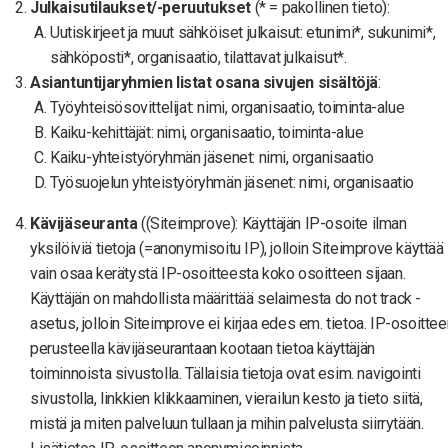
Julkaisutilaukset/-peruutukset
(* = pakollinen tieto):
Uutiskirjeet ja muut sähköiset julkaisut: etunimi*, sukunimi*,
sähköposti*, organisaatio, tilattavat julkaisut*.
Asiantuntijaryhmien listat osana sivujen sisältöjä
:
Työyhteisösovittelijat: nimi, organisaatio, toiminta-alue
Kaiku-kehittäjät: nimi, organisaatio, toiminta-alue
Kaiku-yhteistyöryhmän jäsenet: nimi, organisaatio
Työsuojelun yhteistyöryhmän jäsenet: nimi, organisaatio
Kävijäseuranta
((Siteimprove): Käyttäjän IP-osoite ilman
yksilöiviä tietoja (=anonymisoitu IP), jolloin Siteimprove käyttää
vain osaa kerätystä IP-osoitteesta koko osoitteen sijaan.
Käyttäjän on mahdollista määrittää selaimesta do not track -
asetus, jolloin Siteimprove ei kirjaa edes em. tietoa. IP-osoittee
perusteella kävijäseurantaan kootaan tietoa käyttäjän
toiminnoista sivustolla. Tällaisia tietoja ovat esim. navigointi
sivustolla, linkkien klikkaaminen, vierailun kesto ja tieto siitä,
mistä ja miten palveluun tullaan ja mihin palvelusta siirrytään.