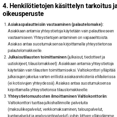
4. Henkilötietojen käsittelyn tarkoitus j
oikeusperuste
Asiakaspalautteisiin vastaaminen (palautelomake):
Asiakkaan antamia yhteystietoja käytetään vain palautteeseen
vastaamiseen. Yhteystietojen antaminen on vapaaehtoista.
Asiakas antaa suostumuksensa kirjoittamalla yhteystietonsa
palautelomakkeelle.
Julkaisutilausten toimittaminen
(julkaisut, tiedotteet ja
uutiskirjeet, tilauslomakkeet): Asiakkaan antamia yhteystietoja
käytetään vain tilausten toimittamiseksi. Valtiokonttori ylläpitää
julkaisujen jakelua varten erillistä asiakasrekisteriä eMailerissa
(ei kotisivujen yhteydessä). Asiakas antaa suostumuksensa
kirjoittamalla yhteystietonsa tilauslomakkeelle.
Yhteystietomuutosten ilmoittaminen Valtiokonttoriin
:
Valtiokonttori tuottaa julkishallinnolle palveluita
(maksuliikepalvelut, verkkomaksaminen, talouspalvelut,
kuntapalvelut ja analysointipalvelut), joihin liittyen ylläpidämme