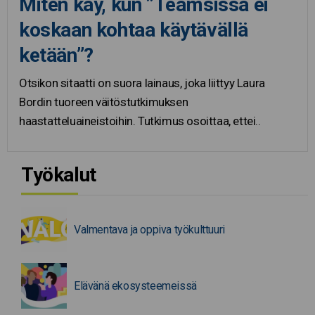
Miten käy, kun ”Teamsissa ei
koskaan kohtaa käytävällä
ketään”?
Otsikon sitaatti on suora lainaus, joka liittyy Laura
Bordin tuoreen väitöstutkimuksen
haastatteluaineistoihin. Tutkimus osoittaa, ettei..
Työkalut
Valmentava ja oppiva työkulttuuri
Elävänä ekosysteemeissä