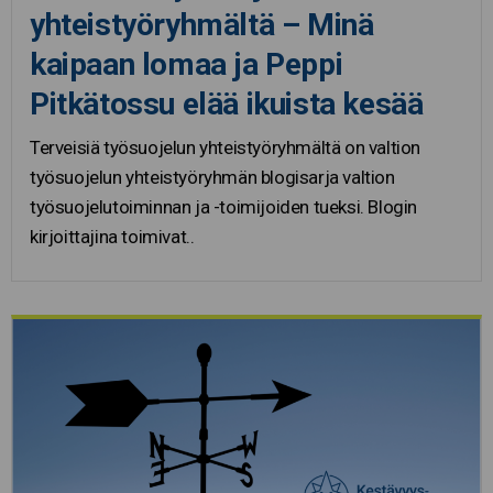
yhteistyöryhmältä – Minä
kaipaan lomaa ja Peppi
Pitkätossu elää ikuista kesää
Terveisiä työsuojelun yhteistyöryhmältä on valtion
työsuojelun yhteistyöryhmän blogisarja valtion
työsuojelutoiminnan ja -toimijoiden tueksi. Blogin
kirjoittajina toimivat..