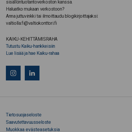
sisällöntuotantoverkoston kanssa.
Haluatko mukaan verkostoon?
Anna juttuvinkki tai ilmoittaudu blogikirjoittajaksi:
valtiolla.fi@valtiokonttori.fi
KAIKU-KEHITTÄMISRAHA
Tutustu Kaiku-hankkeisiin
Lue lisää ja hae Kaiku-rahaa
Tietosuojaseloste
Saavutettavuusseloste
Muokkaa evästeasetuksia