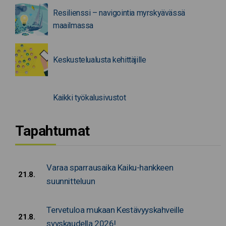
Resilienssi – navigointia myrskyävässä
maailmassa
Keskustelualusta kehittäjille
Kaikki työkalusivustot
Tapahtumat
Varaa sparrausaika Kaiku-hankkeen
21.8.
suunnitteluun
Tervetuloa mukaan Kestävyyskahveille
21.8.
syyskaudella 2026!