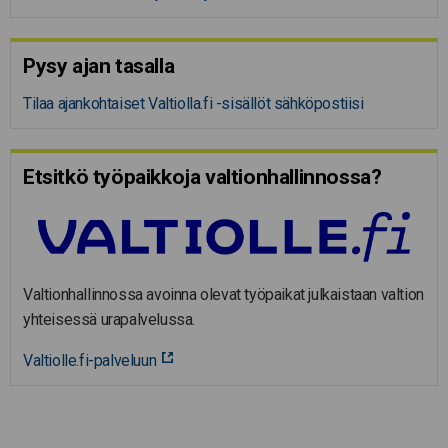
Pysy ajan tasalla
Tilaa ajankohtaiset Valtiolla.fi -sisällöt sähköpostiisi
Etsitkö työpaikkoja valtion­hal­lin­nossa?
Valtionhallinnossa avoinna olevat työpaikat julkaistaan valtion
yhteisessä urapalvelussa.
Valtiolle.fi-palveluun