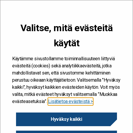
VALIKKO
Valitse, mitä evästeitä
Kehitän ja kehityn #töissäSuomelle
käytät
Etusivu - Valtiolla.fi
Valtiolla.fi kokoaa artikkeleita, tapahtumia, työkaluja, hankkeita ja
palveluita valtion työelämän kehittämisestä ja kehittämiseksi.
Sivusto on suunnattu erityisesti valtionhallinnon palveluksessa
Käytämme sivustollamme toiminnallisuuteen liittyviä
oleville asiantuntijoille, esihenkilöille ja johdolle. Tervetuloa
evästeitä (cookies) sekä analytiikkaevästeitä, jotka
kertomaan, mikä teillä on ajankohtaista, ja kutsumaan muita
mahdollistavat sen, että sivustomme kehittäminen
mukaan tapahtumiinne.
perustuu oikeaan käyttäjätietoon. Valitsemalla "Hyväksy
kaikki", hyväksyt kaikkien evästeiden käytön. Voit myös
valita, mitkä evästeet hyväksyt valitsemalla ”Muokkaa
evästeasetuksia”.
Lisätietoa evästeistä >
Hyväksy kaikki