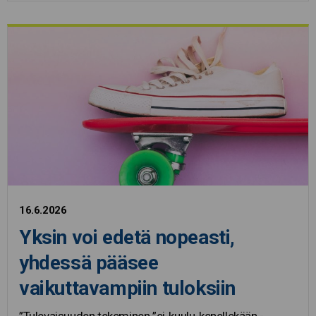
16.6.2026
Yksin voi edetä nopeasti,
yhdessä pääsee
vaikuttavampiin tuloksiin
”Tulevaisuuden tekeminen ”ei-kuulu-kenellekään -