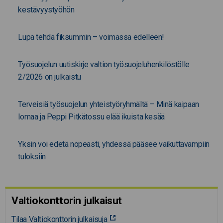
kestävyystyöhön
Lupa tehdä fiksummin – voimassa edelleen!
Työsuojelun uutiskirje valtion työsuojeluhenkilöstölle
2/2026 on julkaistu
Terveisiä työsuojelun yhteistyöryhmältä – Minä kaipaan
lomaa ja Peppi Pitkätossu elää ikuista kesää
Yksin voi edetä nopeasti, yhdessä pääsee vaikuttavampiin
tuloksiin
Valtiokonttorin julkaisut
Tilaa Valtiokonttorin julkaisuja