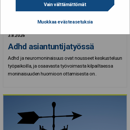
Vain välttämättömät
Muokkaa evästeasetuksia
3.8.2026
Adhd asiantuntijatyössä
Adhd ja neuromoninaisuus ovat nousseet keskusteluun
työpaikoilla, ja osaavasta työvoimasta kilpailtaessa
moninaisuuden huomioon ottamisesta on..