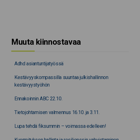
Muuta kiinnostavaa
Adhd asiantuntijatyössä
Kestävyyskompassilla suuntaa julkishallinnon
kestävyystyöhön
Ennakoinnin ABC 22.10.
Tietojohtamisen valmennus 16.10. ja 3.11.
Lupa tehdä fiksummin – voimassa edelleen!
Kuormituksen hallinta ja resilienssin vahvistaminen