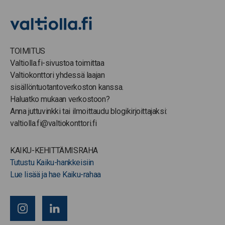
TOIMITUS
Valtiolla.fi-sivustoa toimittaa
Valtiokonttori yhdessä laajan
sisällöntuotantoverkoston kanssa.
Haluatko mukaan verkostoon?
Anna juttuvinkki tai ilmoittaudu blogikirjoittajaksi:
valtiolla.fi@valtiokonttori.fi
KAIKU-KEHITTÄMISRAHA
Tutustu Kaiku-hankkeisiin
Lue lisää ja hae Kaiku-rahaa