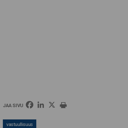
JAA SIVU
vastuullisuus