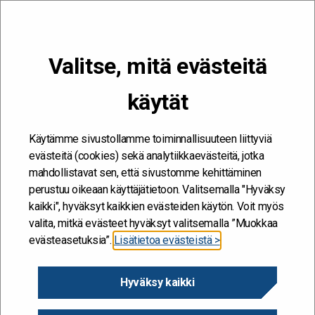
VALIKKO
Valitse, mitä evästeitä
Kehitän ja kehityn #töissäSuomelle
käytät
Etusivu
/
Artikkelit
/
Tilaa ajankohtaiset Valtiolla.fi -sisällöt
sähköpostiisi
Käytämme sivustollamme toiminnallisuuteen liittyviä
Tilaa ajankohtaiset
evästeitä (cookies) sekä analytiikkaevästeitä, jotka
mahdollistavat sen, että sivustomme kehittäminen
Valtiolla.fi -sisällöt
perustuu oikeaan käyttäjätietoon. Valitsemalla "Hyväksy
sähköpostiisi
kaikki", hyväksyt kaikkien evästeiden käytön. Voit myös
valita, mitkä evästeet hyväksyt valitsemalla ”Muokkaa
evästeasetuksia”.
Lisätietoa evästeistä >
16.7.2020
Saat kerran viikossa sähköpostiviestin uusista julkaisuista
Hyväksy kaikki
(artikkelit, blogit, tapahtumat ja podcastit).