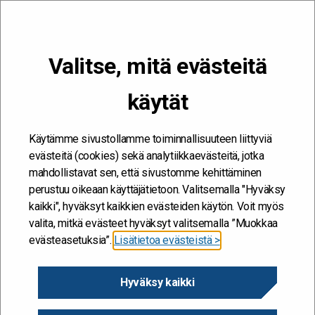
VALIKKO
Valitse, mitä evästeitä
Kehitän ja kehityn #töissäSuomelle
käytät
Etusivu
/
Työkalut
/
Resilienssi
/
Opi jännitteistä
Opi jännitteistä
Käytämme sivustollamme toiminnallisuuteen liittyviä
evästeitä (cookies) sekä analytiikkaevästeitä, jotka
mahdollistavat sen, että sivustomme kehittäminen
perustuu oikeaan käyttäjätietoon. Valitsemalla "Hyväksy
kaikki", hyväksyt kaikkien evästeiden käytön. Voit myös
valita, mitkä evästeet hyväksyt valitsemalla ”Muokkaa
evästeasetuksia”.
Lisätietoa evästeistä >
Hyväksy kaikki