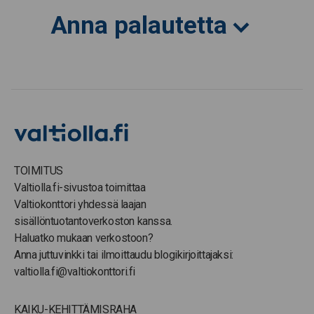
Anna palautetta
TOIMITUS
Valtiolla.fi-sivustoa toimittaa
Valtiokonttori yhdessä laajan
sisällöntuotantoverkoston kanssa.
Haluatko mukaan verkostoon?
Anna juttuvinkki tai ilmoittaudu blogikirjoittajaksi:
valtiolla.fi@valtiokonttori.fi
KAIKU-KEHITTÄMISRAHA