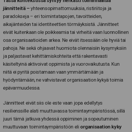
Tässä kontekstissa syntyy herkästi toiminnallisia
jännitteitä –
yhteensopimattomuuksia, ristiriitoja ja
paradokseja – eri toimintatapojen, tavoitteiden,
aikajänteiden tai identiteettien törmäyksistä. Jännitteet
eivät kuitenkaan ole poikkeamia tai virheitä vaan luonnollinen
osa organisaatioiden arkea. Ne eivät itsessään ole hyviä tai
pahoja. Ne sekä ohjaavat huomiota olennaisiin kysymyksiin
ja paljastavat kehittämiskohteita että rakentavasti
käsiteltyinä aktivoivat oppimista ja vuorovaikutusta. Kun
niitä ei pyritä poistamaan vaan ymmärtämään ja
hyödyntämään, ne vahvistavat organisaation kykyä toimia
epävarmuudessa.
Jännitteet eivät siis ole este vaan jopa edellytys
resilienssille alati muuttuvassa toimintaympäristössä, sillä
juuri tämä jatkuva yhdessä oppiminen ja sopeutuminen
muuttuvaan toimintaympäristöön eli
organisaation kyky