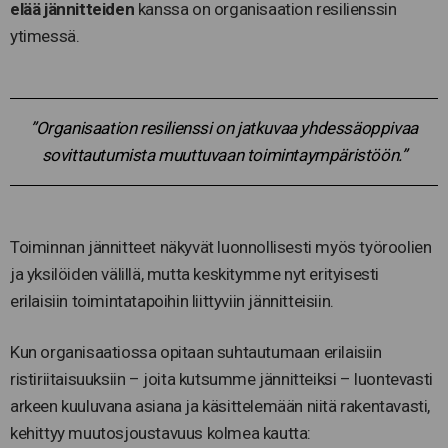
elää jännitteiden
kanssa on organisaation resilienssin
ytimessä.
”Organisaation resilienssi on jatkuvaa yhdessäoppivaa
sovittautumista muuttuvaan toimintaympäristöön.”
Toiminnan jännitteet näkyvät luonnollisesti myös työroolien
ja yksilöiden välillä, mutta keskitymme nyt erityisesti
erilaisiin toimintatapoihin liittyviin jännitteisiin.
Kun organisaatiossa opitaan suhtautumaan erilaisiin
ristiriitaisuuksiin – joita kutsumme jännitteiksi – luontevasti
arkeen kuuluvana asiana ja käsittelemään niitä rakentavasti,
kehittyy muutosjoustavuus kolmea kautta: