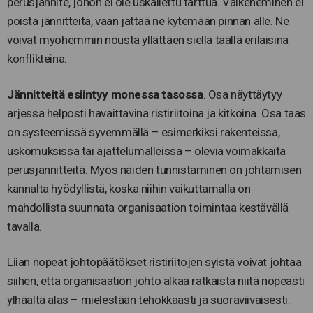
perusjännite, johon ei ole uskallettu tarttua. Vaikeneminen ei
poista jännitteitä, vaan jättää ne kytemään pinnan alle. Ne
voivat myöhemmin nousta yllättäen siellä täällä erilaisina
konflikteina.
Jännitteitä esiintyy monessa tasossa
. Osa näyttäytyy
arjessa helposti havaittavina ristiriitoina ja kitkoina. Osa taas
on systeemissä syvemmällä – esimerkiksi rakenteissa,
uskomuksissa tai ajattelumalleissa – olevia voimakkaita
perusjännitteitä. Myös näiden tunnistaminen on johtamisen
kannalta hyödyllistä, koska niihin vaikuttamalla on
mahdollista suunnata organisaation toimintaa kestävällä
tavalla.
Liian nopeat johtopäätökset ristiriitojen syistä voivat johtaa
siihen, että organisaation johto alkaa ratkaista niitä nopeasti
ylhäältä alas – mielestään tehokkaasti ja suoraviivaisesti.