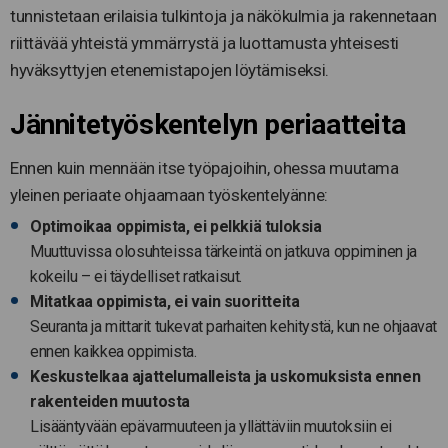
tunnistetaan erilaisia tulkintoja ja näkökulmia ja rakennetaan
riittävää yhteistä ymmärrystä ja luottamusta yhteisesti
hyväksyttyjen etenemistapojen löytämiseksi.
Jännitetyöskentelyn periaatteita
Ennen kuin mennään itse työpajoihin, ohessa muutama
yleinen periaate ohjaamaan työskentelyänne:
Optimoikaa oppimista, ei pelkkiä tuloksia
Muuttuvissa olosuhteissa tärkeintä on jatkuva oppiminen ja
kokeilu – ei täydelliset ratkaisut.
Mitatkaa oppimista, ei vain suoritteita
Seuranta ja mittarit tukevat parhaiten kehitystä, kun ne ohjaavat
ennen kaikkea oppimista.
Keskustelkaa ajattelumalleista ja uskomuksista ennen
rakenteiden muutosta
Lisääntyvään epävarmuuteen ja yllättäviin muutoksiin ei