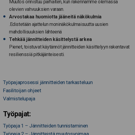
Muutos onnistuu parhaiten, kun rakennamme olemassa
olevien vahvuuksien varaan.
Arvostakaa huomiotta jääneitä näkökulmia
.Edistetään ajattelun moninäkökulmaisuutta uusien
mahdollisuuksien lähteenä
Tehkää jännitteiden käsittelystä arkea
Pienet, toistuvat käytännöt jännitteiden käsittelyyn rakentavat
resilienssiä pitkäjänteisesti.
Työpajaprosessi jännitteiden tarkasteluun
Fasilitoijan ohjeet
Valmistelupaja
Työpajat:
Työpaja 1 – Jännitteiden tunnistaminen
Työpaja 2 – Jännitteistä muutosvoimaa