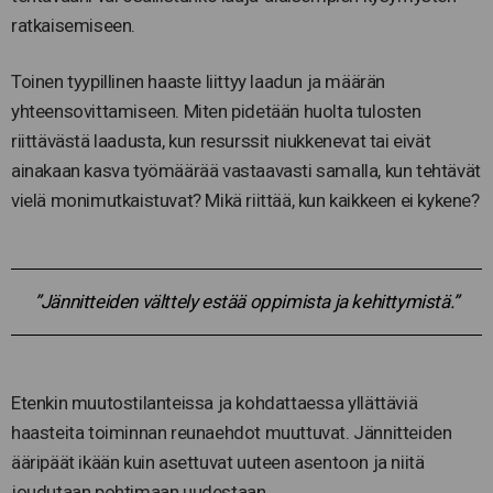
ratkaisemiseen.
Toinen tyypillinen haaste liittyy laadun ja määrän
yhteensovittamiseen. Miten pidetään huolta tulosten
riittävästä laadusta, kun resurssit niukkenevat tai eivät
ainakaan kasva työmäärää vastaavasti samalla, kun tehtävät
vielä monimutkaistuvat? Mikä riittää, kun kaikkeen ei kykene?
”Jännitteiden välttely estää oppimista ja kehittymistä.”
Etenkin muutostilanteissa ja kohdattaessa yllättäviä
haasteita toiminnan reunaehdot muuttuvat. Jännitteiden
ääripäät ikään kuin asettuvat uuteen asentoon ja niitä
joudutaan pohtimaan uudestaan.