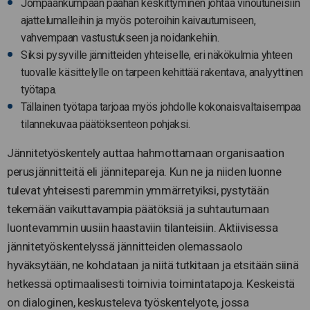
Jompaankumpaan päähän keskittyminen johtaa vinoutuneisiin
ajattelumalleihin ja myös poteroihin kaivautumiseen,
vahvempaan vastustukseen ja noidankehiin.
Siksi pysyville jännitteiden yhteiselle, eri näkökulmia yhteen
tuovalle käsittelylle on tarpeen kehittää rakentava, analyyttinen
työtapa.
Tällainen työtapa tarjoaa myös johdolle kokonaisvaltaisempaa
tilannekuvaa päätöksenteon pohjaksi.
Jännitetyöskentely auttaa hahmottamaan organisaation
perusjännitteitä eli jännitepareja. Kun ne ja niiden luonne
tulevat yhteisesti paremmin ymmärretyiksi, pystytään
tekemään vaikuttavampia päätöksiä ja suhtautumaan
luontevammin uusiin haastaviin tilanteisiin. Aktiivisessa
jännitetyöskentelyssä jännitteiden olemassaolo
hyväksytään, ne kohdataan ja niitä tutkitaan ja etsitään siinä
hetkessä optimaalisesti toimivia toimintatapoja. Keskeistä
on dialoginen, keskusteleva työskentelyote, jossa