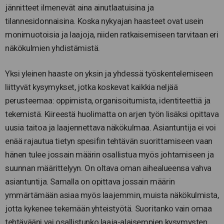
jännitteet ilmenevät aina ainutlaatuisina ja
tilannesidonnaisina. Koska nykyajan haasteet ovat usein
monimuotoisia ja laajoja, niiden ratkaisemiseen tarvitaan eri
näkökulmien yhdistämistä.
Yksi yleinen haaste on yksin ja yhdessä työskentelemiseen
liittyvät kysymykset, jotka koskevat kaikkia neljää
perusteemaa: oppimista, organisoitumista, identiteettiä ja
tekemistä. Kiireestä huolimatta on arjen työn lisäksi opittava
uusia taitoa ja laajennettava näkökulmaa. Asiantuntija ei voi
enää rajautua tietyn spesifin tehtävän suorittamiseen vaan
hänen tulee jossain määrin osallistua myös johtamiseen ja
suunnan määrittelyyn. On oltava oman aihealueensa vahva
asiantuntija. Samalla on opittava jossain määrin
ymmärtämään asiaa myös laajemmin, muista näkökulmista,
jotta kykenee tekemään yhteistyötä. Suoritanko vain omaa
tehtävääni vai osallistunko laaja-alaisempien kysymysten