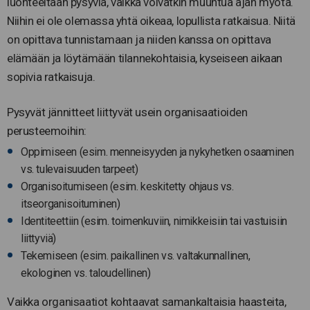
luonteeltaan pysyviä, vaikka voivatkin muuntua ajan myötä.
Niihin ei ole olemassa yhtä oikeaa, lopullista ratkaisua. Niitä
on opittava tunnistamaan ja niiden kanssa on opittava
elämään ja löytämään tilannekohtaisia, kyseiseen aikaan
sopivia ratkaisuja.
Pysyvät jännitteet liittyvät usein organisaatioiden
perusteemoihin:
Oppimiseen (esim. menneisyyden ja nykyhetken osaaminen
vs. tulevaisuuden tarpeet)
Organisoitumiseen (esim. keskitetty ohjaus vs.
itseorganisoituminen)
Identiteettiin (esim. toimenkuviin, nimikkeisiin tai vastuisiin
liittyviä)
Tekemiseen (esim. paikallinen vs. valtakunnallinen,
ekologinen vs. taloudellinen)
Vaikka organisaatiot kohtaavat samankaltaisia haasteita,