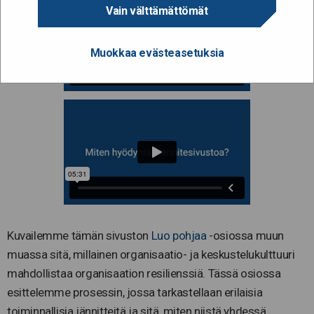
Vain välttämättömät
Muokkaa evästeasetuksia
Kuvailemme tämän sivuston
Luo pohjaa
-osiossa muun
muassa sitä, millainen organisaatio- ja keskustelukulttuuri
mahdollistaa organisaation resilienssiä. Tässä osiossa
esittelemme prosessin, jossa tarkastellaan erilaisia
toiminnallisia jännitteitä ja sitä, miten niistä yhdessä