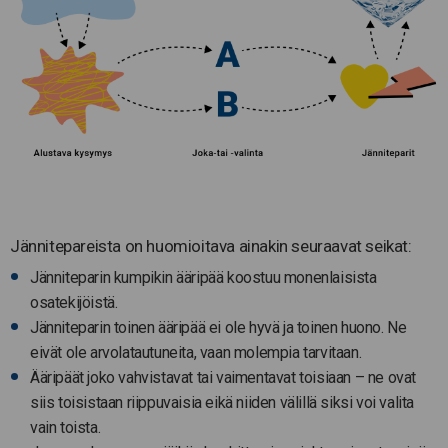
Jännitepareista on huomioitava ainakin seuraavat seikat:
Jänniteparin kumpikin ääripää koostuu monenlaisista
osatekijöistä.
Jänniteparin toinen ääripää ei ole hyvä ja toinen huono. Ne
eivät ole arvolatautuneita, vaan molempia tarvitaan.
Ääripäät joko vahvistavat tai vaimentavat toisiaan – ne ovat
siis toisistaan riippuvaisia eikä niiden välillä siksi voi valita
vain toista.