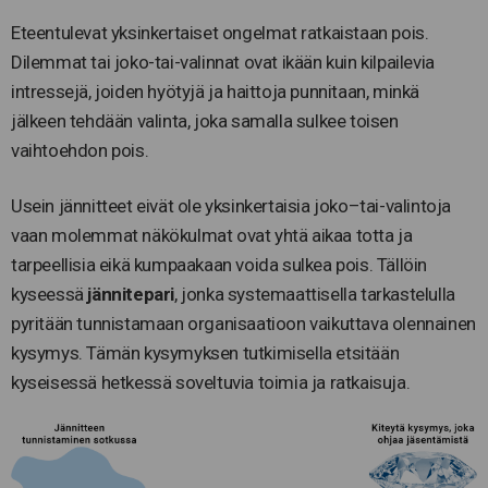
Eteentulevat yksinkertaiset ongelmat ratkaistaan pois.
Dilemmat tai joko-tai-valinnat ovat ikään kuin kilpailevia
intressejä, joiden hyötyjä ja haittoja punnitaan, minkä
jälkeen tehdään valinta, joka samalla sulkee toisen
vaihtoehdon pois.
Usein jännitteet eivät ole yksinkertaisia joko–tai-valintoja
vaan molemmat näkökulmat ovat yhtä aikaa totta ja
tarpeellisia eikä kumpaakaan voida sulkea pois. Tällöin
kyseessä
jännitepari
, jonka systemaattisella tarkastelulla
pyritään tunnistamaan organisaatioon vaikuttava olennainen
kysymys. Tämän kysymyksen tutkimisella etsitään
kyseisessä hetkessä soveltuvia toimia ja ratkaisuja.