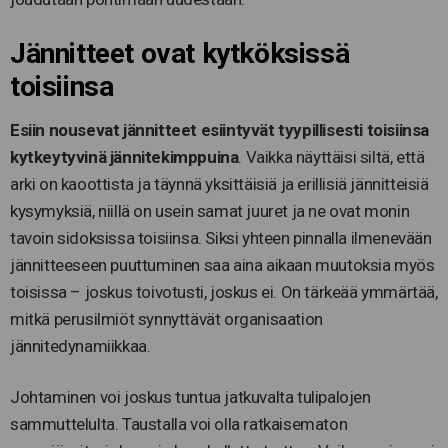
Jännitteet ovat kytköksissä
toisiinsa
Esiin nousevat jännitteet esiintyvät tyypillisesti toisiinsa
kytkeytyvinä jännitekimppuina
. Vaikka näyttäisi siltä, että
arki on kaoottista ja täynnä yksittäisiä ja erillisiä jännitteisiä
kysymyksiä, niillä on usein samat juuret ja ne ovat monin
tavoin sidoksissa toisiinsa. Siksi yhteen pinnalla ilmenevään
jännitteeseen puuttuminen saa aina aikaan muutoksia myös
toisissa – joskus toivotusti, joskus ei. On tärkeää ymmärtää,
mitkä perusilmiöt synnyttävät organisaation
jännitedynamiikkaa.
Johtaminen voi joskus tuntua jatkuvalta tulipalojen
sammuttelulta. Taustalla voi olla ratkaisematon