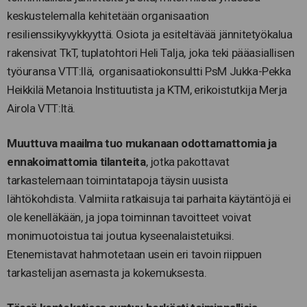
keskustelemalla kehitetään organisaation
resilienssikyvykkyyttä. Osiota ja esiteltävää jännitetyökalua
rakensivat TkT, tuplatohtori Heli Talja, joka teki pääasiallisen
työuransa VTT:llä, organisaatiokonsultti PsM Jukka-Pekka
Heikkilä Metanoia Instituutista ja KTM, erikoistutkija Merja
Airola VTT:ltä.
Muuttuva maailma tuo mukanaan odottamattomia ja
ennakoimattomia tilanteita
, jotka pakottavat
tarkastelemaan toimintatapoja täysin uusista
lähtökohdista. Valmiita ratkaisuja tai parhaita käytäntöjä ei
ole kenelläkään, ja jopa toiminnan tavoitteet voivat
monimuotoistua tai joutua kyseenalaistetuiksi.
Etenemistavat hahmotetaan usein eri tavoin riippuen
tarkastelijan asemasta ja kokemuksesta.