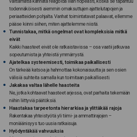
välttämättä kannata reagoida liian nopeasti, koska se tapahtuu
todennäköisesti aiemmin omaksuttujen ajattelutapojen ja
periaatteiden pohjalta. Vanhat toimintatavat palaavat, ellemme
pääse kiinni siihen, miten ajattelemme niistä.
Tunnistakaa, mitkä ongelmat ovat kompleksisia mitkä
eivät
Kaikki haasteet eivät ole ratkaistavissa – osa vaatii jatkuvaa
sopeutumista ja yhteistä ymmärrystä.
Ajatelkaa systeemisesti, toimikaa paikallisesti
On tärkeää katsoa ja hahmottaa kokonaisuutta ja sen osien
välisiä suhteita samalla kun toimitaan paikallisesti.
Jakakaa valtaa lähelle haasteita
Ne, jotka kohtaavat haasteet arjessa, ovat parhaita tekemään
niihin liittyviä päätöksiä.
Haastakaa tarpeetonta hierarkiaa ja ylittäkää rajoja
Rakentakaa yhteistyötä yli tiimi- ja ammattirajojen –
moniäänisyys tuo uusia ratkaisuja.
Hyödyntäkää vahvuuksia