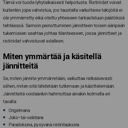
Tämä voi tuoda lyhytaikaisesti helpotusta. Ristiriidat voivat
kuitenkin jopa vahvistua, jos taustalla vaikuttavia tekijöitä ei
ole ymmärretty eikä otettu yhteiseen tarkasteluun päätöksiä
tehtäessä. Samoin painottuminen jännitteen toisen ääripään
tukemiseen saattaa johtaa tilanteeseen, jossa jännitteet ja
ristiriidat vahvistuvat edelleen.
Miten ymmärtää ja käsitellä
jännitteitä
Se, miten jännite ymmärretään, vaikuttaa ratkaisevasti
siihen, miten sitä lähdetään tutkimaan ja käsittelemään.
Jännitteitä voidaankin hahmottaa ainakin kolmella eri
tavalla:
Ongelmana
Joko–tai-valintana
Paradoksina, pysyvänä ristiriitauksina