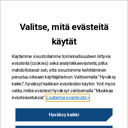
VALIKKO
Valitse, mitä evästeitä
Kehitän ja kehityn #töissäSuomelle
käytät
Etusivu
/
Työkalut
/
Resilienssi
/
Opi jännitteistä
/
Fasilitoijan ohjeet
Fasilitoijan ohjeet
Käytämme sivustollamme toiminnallisuuteen liittyviä
evästeitä (cookies) sekä analytiikkaevästeitä, jotka
mahdollistavat sen, että sivustomme kehittäminen
perustuu oikeaan käyttäjätietoon. Valitsemalla "Hyväksy
Prosessin tarkoitus ja ohjaavat
kaikki", hyväksyt kaikkien evästeiden käytön. Voit myös
periaatteet
valita, mitkä evästeet hyväksyt valitsemalla ”Muokkaa
evästeasetuksia”.
Lisätietoa evästeistä >
Työpajasarjan tarkoituksena on vahvistaa organisaation
resilienssiä – kykyä kohdata ja sopeutua ennakoimattomiin
Hyväksy kaikki
muutoksiin. Tämä tapahtuu kehittämällä yhdessäajattelun
kulttuuria ja luomalla toimintatapoja, jotka mukautuvat