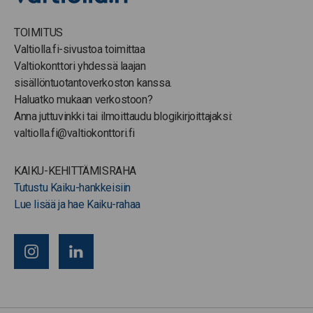
TOIMITUS
Valtiolla.fi-sivustoa toimittaa
Valtiokonttori yhdessä laajan
sisällöntuotantoverkoston kanssa.
Haluatko mukaan verkostoon?
Anna juttuvinkki tai ilmoittaudu blogikirjoittajaksi:
valtiolla.fi@valtiokonttori.fi
KAIKU-KEHITTÄMISRAHA
Tutustu Kaiku-hankkeisiin
Lue lisää ja hae Kaiku-rahaa