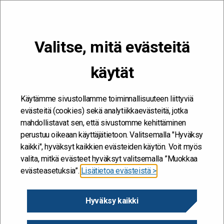
VALIKKO
Valitse, mitä evästeitä
Kehitän ja kehityn #töissäSuomelle
käytät
Etusivu
/
Työkalut
/
Resilienssi
/
Opi jännitteistä
/
Työpajaprosessi
jännitteiden tarkasteluun
Käytämme sivustollamme toiminnallisuuteen liittyviä
Työpajaprosessi
evästeitä (cookies) sekä analytiikkaevästeitä, jotka
mahdollistavat sen, että sivustomme kehittäminen
jännitteiden tarkasteluun
perustuu oikeaan käyttäjätietoon. Valitsemalla "Hyväksy
kaikki", hyväksyt kaikkien evästeiden käytön. Voit myös
valita, mitkä evästeet hyväksyt valitsemalla ”Muokkaa
evästeasetuksia”.
Lisätietoa evästeistä >
Resilienssiä vahvistetaan kehittämällä organisaation
kyvykkyyttä ymmärtää ja käydä rakentavaa dialogia
toimintaan vaikuttavista pysyvistä jännitteistä. Tämä
Hyväksy kaikki
kehittämisprosessi sisältää neljä vaihetta: