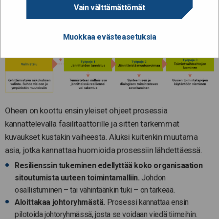
valmistelutyöpajan ja kolme varsinaista työpajaa.
Vain välttämättömät
Muokkaa evästeasetuksia
Oheen on koottu ensin yleiset ohjeet prosessia
kannattelevalla fasilitaattorille ja sitten tarkemmat
kuvaukset kustakin vaiheesta. Aluksi kuitenkin muutama
asia, jotka kannattaa huomioida prosessiin lähdettäessä.
Resilienssin tukeminen edellyttää koko organisaation
sitoutumista uuteen toimintamalliin.
Johdon
osallistuminen – tai vähintäänkin tuki – on tärkeää.
Aloittakaa johtoryhmästä.
Prosessi kannattaa ensin
pilotoida johtoryhmässä, josta se voidaan viedä tiimeihin.