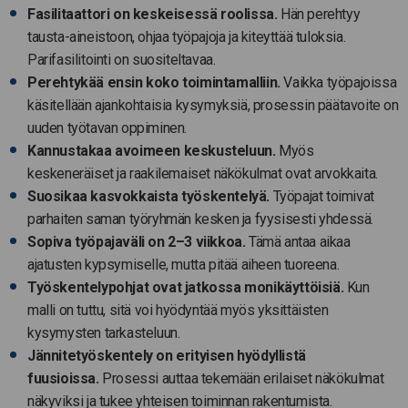
Fasilitaattori on keskeisessä roolissa.
Hän perehtyy
tausta-aineistoon, ohjaa työpajoja ja kiteyttää tuloksia.
Parifasilitointi on suositeltavaa.
Perehtykää ensin koko toimintamalliin.
Vaikka työpajoissa
käsitellään ajankohtaisia kysymyksiä, prosessin päätavoite on
uuden työtavan oppiminen.
Kannustakaa avoimeen keskusteluun.
Myös
keskeneräiset ja raakilemaiset näkökulmat ovat arvokkaita.
Suosikaa kasvokkaista työskentelyä.
Työpajat toimivat
parhaiten saman työryhmän kesken ja fyysisesti yhdessä.
Sopiva työpajaväli on 2–3 viikkoa.
Tämä antaa aikaa
ajatusten kypsymiselle, mutta pitää aiheen tuoreena.
Työskentelypohjat ovat jatkossa monikäyttöisiä.
Kun
malli on tuttu, sitä voi hyödyntää myös yksittäisten
kysymysten tarkasteluun.
Jännitetyöskentely on erityisen hyödyllistä
fuusioissa.
Prosessi auttaa tekemään erilaiset näkökulmat
näkyviksi ja tukee yhteisen toiminnan rakentumista.