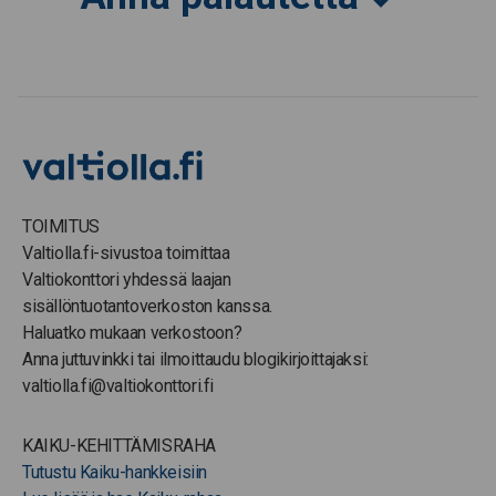
TOIMITUS
Valtiolla.fi-sivustoa toimittaa
Valtiokonttori yhdessä laajan
sisällöntuotantoverkoston kanssa.
Haluatko mukaan verkostoon?
Anna juttuvinkki tai ilmoittaudu blogikirjoittajaksi:
valtiolla.fi@valtiokonttori.fi
KAIKU-KEHITTÄMISRAHA
Tutustu Kaiku-hankkeisiin