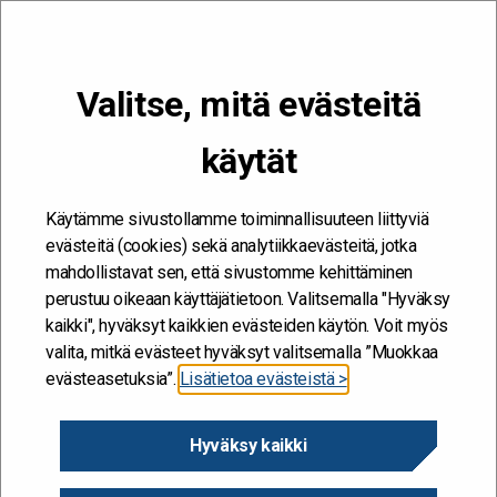
VALIKKO
Valitse, mitä evästeitä
Kehitän ja kehityn #töissäSuomelle
käytät
Etusivu
/
Verkostot
/
Julkishallinnon testausyhteisö
Käytämme sivustollamme toiminnallisuuteen liittyviä
evästeitä (cookies) sekä analytiikkaevästeitä, jotka
mahdollistavat sen, että sivustomme kehittäminen
perustuu oikeaan käyttäjätietoon. Valitsemalla "Hyväksy
kaikki", hyväksyt kaikkien evästeiden käytön. Voit myös
valita, mitkä evästeet hyväksyt valitsemalla ”Muokkaa
evästeasetuksia”.
Lisätietoa evästeistä >
Hyväksy kaikki
Julkishallinnon