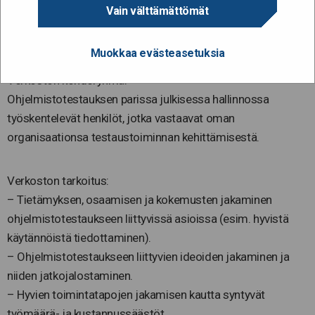
Vain välttämättömät
testausyhteisö
Muokkaa evästeasetuksia
29.5.2024
Verkoston kohderyhmä:
Ohjelmistotestauksen parissa julkisessa hallinnossa
työskentelevät henkilöt, jotka vastaavat oman
organisaationsa testaustoiminnan kehittämisestä.
Verkoston tarkoitus:
– Tietämyksen, osaamisen ja kokemusten jakaminen
ohjelmistotestaukseen liittyvissä asioissa (esim. hyvistä
käytännöistä tiedottaminen).
– Ohjelmistotestaukseen liittyvien ideoiden jakaminen ja
niiden jatkojalostaminen.
– Hyvien toimintatapojen jakamisen kautta syntyvät
työmäärä- ja kustannussäästöt.