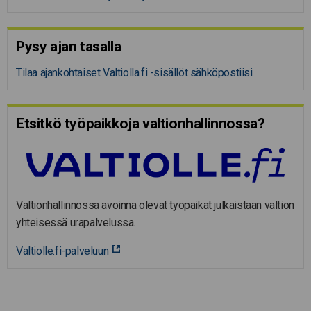
Pysy ajan tasalla
Tilaa ajankohtaiset Valtiolla.fi -sisällöt sähköpostiisi
Etsitkö työpaikkoja valtion­hal­lin­nossa?
Valtionhallinnossa avoinna olevat työpaikat julkaistaan valtion
yhteisessä urapalvelussa.
Valtiolle.fi-palveluun