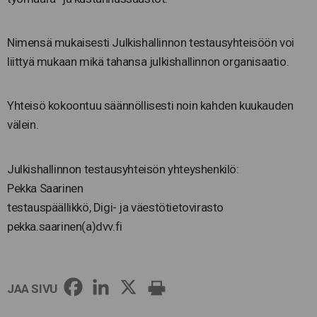
Nimensä mukaisesti Julkishallinnon testausyhteisöön voi
liittyä mukaan mikä tahansa julkishallinnon organisaatio.
Yhteisö kokoontuu säännöllisesti noin kahden kuukauden
välein.
Julkishallinnon testausyhteisön yhteyshenkilö:
Pekka Saarinen
testauspäällikkö, Digi- ja väestötietovirasto
pekka.saarinen(a)dvv.fi
JAA SIVU