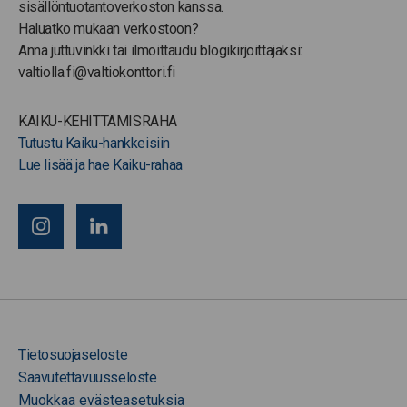
sisällöntuotantoverkoston kanssa.
Haluatko mukaan verkostoon?
Anna juttuvinkki tai ilmoittaudu blogikirjoittajaksi:
valtiolla.fi@valtiokonttori.fi
KAIKU-KEHITTÄMISRAHA
Tutustu Kaiku-hankkeisiin
Lue lisää ja hae Kaiku-rahaa
Tietosuojaseloste
Saavutettavuusseloste
Muokkaa evästeasetuksia