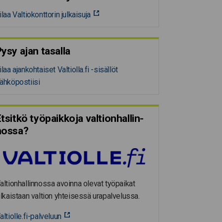
ilaa Valtiokonttorin julkaisuja
ysy ajan tasalla
ilaa ajankohtaiset Valtiolla.fi -sisällöt
ähköpostiisi
tsitkö työpaikkoja valtion­hal­lin­
nossa?
altionhallinnossa avoinna olevat työpaikat
ulkaistaan valtion yhteisessä urapalvelussa.
altiolle.fi-palveluun