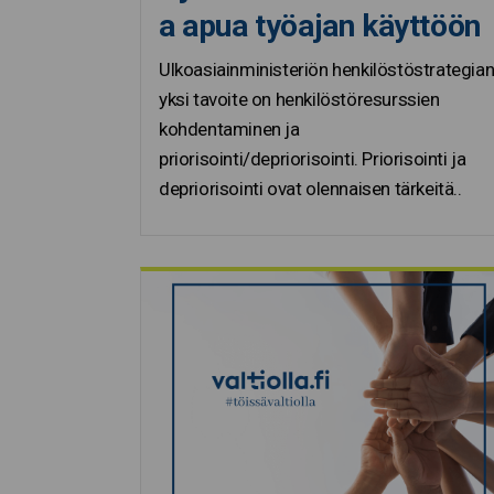
a apua työajan käyttöön
Ulkoasiainministeriön henkilöstöstrategia
yksi tavoite on henkilöstöresurssien
kohdentaminen ja
priorisointi/depriorisointi. Priorisointi ja
depriorisointi ovat olennaisen tärkeitä..