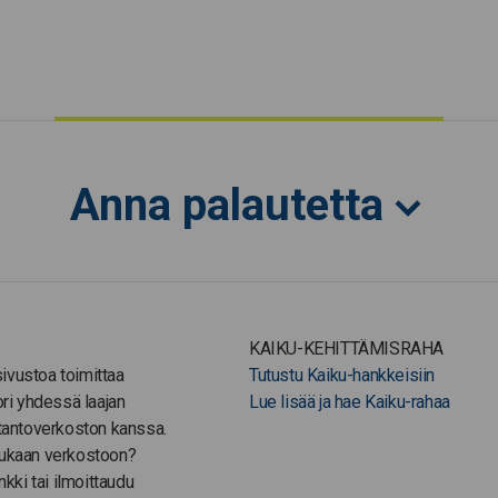
Anna palautetta
KAIKU-KEHITTÄMISRAHA
-sivustoa toimittaa
Tutustu Kaiku-hankkeisiin
ori yhdessä laajan
Lue lisää ja hae Kaiku-rahaa
tantoverkoston kanssa.
ukaan verkostoon?
nkki tai ilmoittaudu