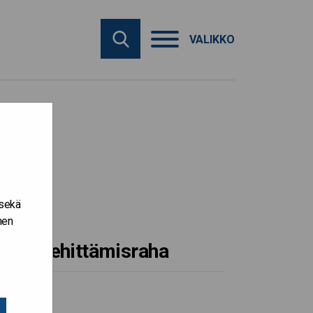
VALIKKO
 sekä
nen
aiku-kehittämisraha