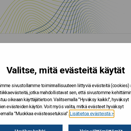
Valitse, mitä evästeitä käytät
mme sivustollamme toiminnallisuuteen liittyviä evästeitä (cookies)
tiikkaevästeitä, jotka mahdollistavat sen, että sivustomme kehittämi
tuu oikeaan käyttäjätietoon. Valitsemalla "Hyväksy kaikki", hyväksyt
K
ien evästeiden käytön. Voit myös valita, mitkä evästeet hyväksyt
tsemalla ”Muokkaa evästeasetuksia”.
Lisätietoa evästeistä >