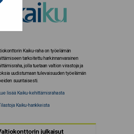
tiokonttorin Kaiku-raha on työelämän
ittämiseen tarkoitettu harkinnanvarainen
ittämisraha, jolla tuetaan valtion virastoja ja
toksia uudistumaan tulevaisuuden työelämän
peiden suuntaisesti.
ue lisää Kaiku-kehittämisrahasta
ilastoja Kaiku-hankkeista
altiokonttorin julkaisut