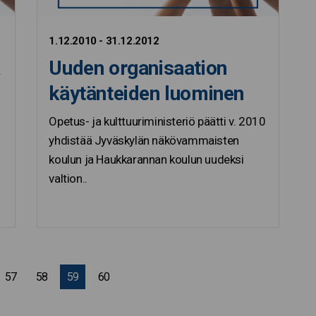
1.12.2010 - 31.12.2012
a
Uuden organisaation
käytänteiden luominen
Opetus- ja kulttuuriministeriö päätti v. 2010
yhdistää Jyväskylän näkövammaisten
koulun ja Haukkarannan koulun uudeksi
valtion..
57
58
59
60
Seuraava sivu