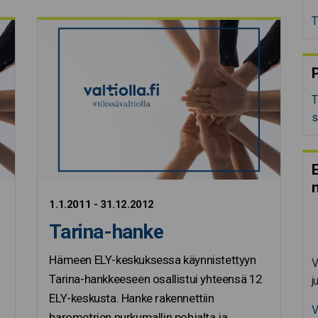
T
P
T
s
E
1.1.2011 - 31.12.2012
Tarina-hanke
Hämeen ELY-keskuksessa käynnistettyyn
V
Tarina-hankkeeseen osallistui yhteensä 12
j
ELY-keskusta. Hanke rakennettiin
V
barometrien purkumallin pohjalta ja