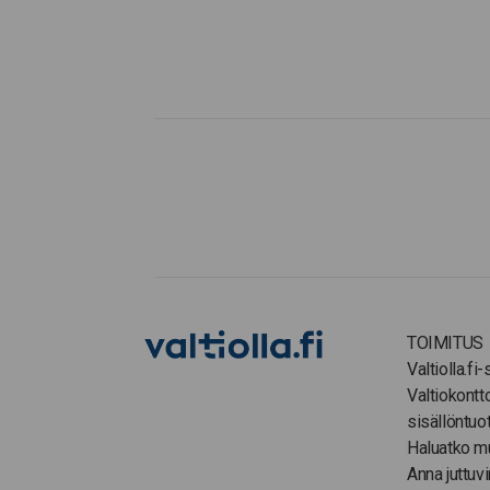
TOIMITUS
Valtiolla.fi
Valtiokontt
sisällöntuo
Haluatko m
Anna juttuvi