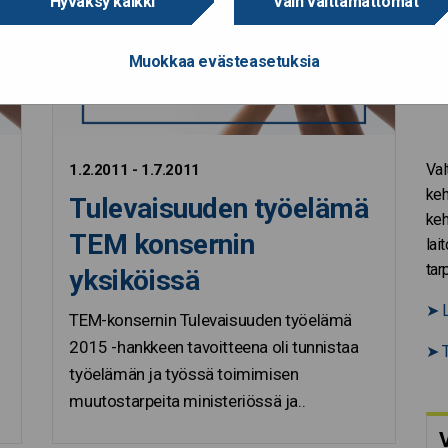
Hyväksy kaikki
Vain välttämättömät
Muokkaa evästeasetuksia
Val
1.2.2011 - 1.7.2011
keh
Tulevaisuuden työelämä
keh
TEM konsernin
lai
tar
yksiköissä
➤
L
TEM-konsernin Tulevaisuuden työelämä
2015 -hankkeen tavoitteena oli tunnistaa
➤
T
työelämän ja työssä toimimisen
muutostarpeita ministeriössä ja..
V