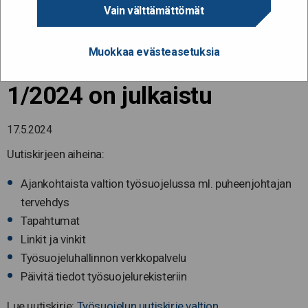
Työsuojelun uutiskirje
Vain välttämättömät
valtion
Muokkaa evästeasetuksia
työsuojeluhenkilöstölle
1/2024 on julkaistu
17.5.2024
Uutiskirjeen aiheina:
Ajankohtaista valtion työsuojelussa ml. puheenjohtajan
tervehdys
Tapahtumat
Linkit ja vinkit
Työsuojeluhallinnon verkkopalvelu
Päivitä tiedot työsuojelurekisteriin
Lue uutiskirje:
Työsuojelun uutiskirje valtion