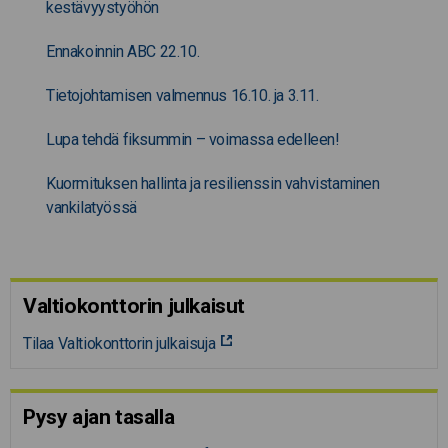
kestävyystyöhön
Ennakoinnin ABC 22.10.
Tietojohtamisen valmennus 16.10. ja 3.11.
Lupa tehdä fiksummin – voimassa edelleen!
Kuormituksen hallinta ja resilienssin vahvistaminen
vankilatyössä
Valtiokonttorin julkaisut
Tilaa Valtiokonttorin julkaisuja
Pysy ajan tasalla