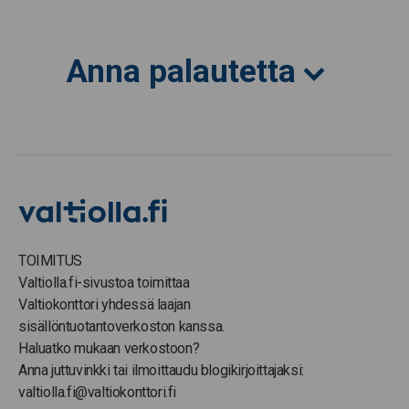
Anna palautetta
TOIMITUS
Valtiolla.fi-sivustoa toimittaa
Valtiokonttori yhdessä laajan
sisällöntuotantoverkoston kanssa.
Haluatko mukaan verkostoon?
Anna juttuvinkki tai ilmoittaudu blogikirjoittajaksi:
valtiolla.fi@valtiokonttori.fi