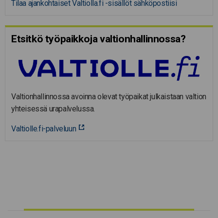
Tilaa ajankohtaiset Valtiolla.fi -sisällöt sähköpostiisi
Etsitkö työpaikkoja valtion­hal­lin­nossa?
Valtionhallinnossa avoinna olevat työpaikat julkaistaan valtion
yhteisessä urapalvelussa.
Valtiolle.fi-palveluun