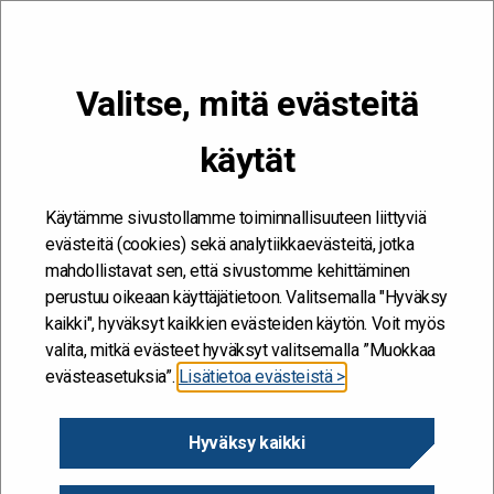
VALIKKO
Valitse, mitä evästeitä
Kehitän ja kehityn #töissäSuomelle
käytät
Etusivu
/
Artikkelit
/
Työsuojelun uutiskirje valtion
työsuojeluhenkilöstölle 1/2024 on julkaistu
Käytämme sivustollamme toiminnallisuuteen liittyviä
evästeitä (cookies) sekä analytiikkaevästeitä, jotka
mahdollistavat sen, että sivustomme kehittäminen
perustuu oikeaan käyttäjätietoon. Valitsemalla "Hyväksy
kaikki", hyväksyt kaikkien evästeiden käytön. Voit myös
valita, mitkä evästeet hyväksyt valitsemalla ”Muokkaa
evästeasetuksia”.
Lisätietoa evästeistä >
Hyväksy kaikki