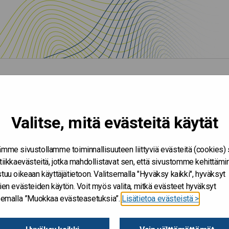
Valitse, mitä evästeitä käytät
mme sivustollamme toiminnallisuuteen liittyviä evästeitä (cookies)
tiikkaevästeitä, jotka mahdollistavat sen, että sivustomme kehittämi
tuu oikeaan käyttäjätietoon. Valitsemalla "Hyväksy kaikki", hyväksyt
K
ien evästeiden käytön. Voit myös valita, mitkä evästeet hyväksyt
tsemalla ”Muokkaa evästeasetuksia”.
Lisätietoa evästeistä >