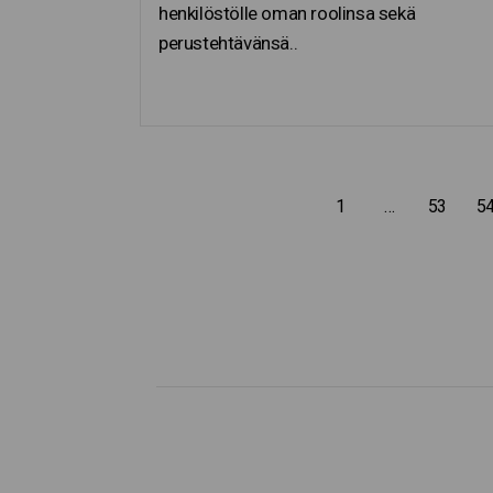
henkilöstölle oman roolinsa sekä
perustehtävänsä..
Edellinen sivu
1
…
53
5