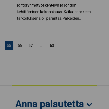
johtoryhmätyöskentelyn ja johdon
kehittämisen kokonaisuus. Kaiku-hankkeen
tarkoituksena oli parantaa Palkeiden..
4
55
56
57
…
60
Seuraava sivu
Anna palautetta