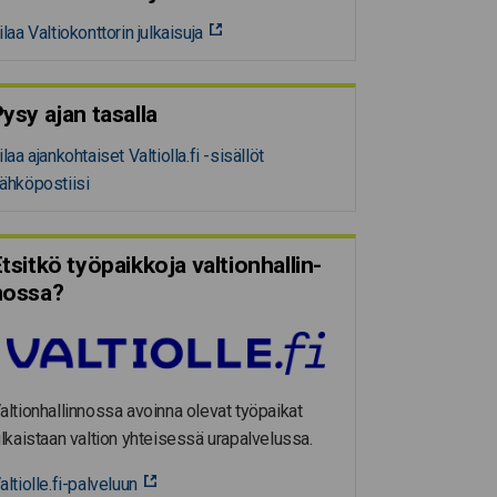
ilaa Valtiokonttorin julkaisuja
ysy ajan tasalla
ilaa ajankohtaiset Valtiolla.fi -sisällöt
ähköpostiisi
tsitkö työpaikkoja valtion­hal­lin­
nossa?
altionhallinnossa avoinna olevat työpaikat
ulkaistaan valtion yhteisessä urapalvelussa.
altiolle.fi-palveluun