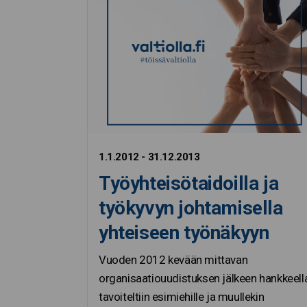
1.1.2012 - 31.12.2013
Työyhteisötaidoilla ja
työkyvyn johtamisella
yhteiseen työnäkyyn
Vuoden 2012 kevään mittavan
organisaatiouudistuksen jälkeen hankkeell
tavoiteltiin esimiehille ja muullekin