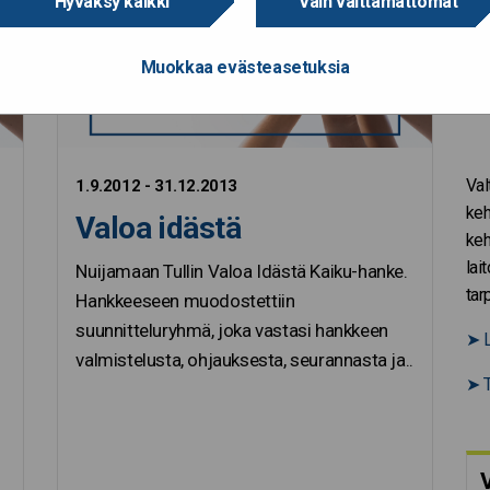
Hyväksy kaikki
Vain välttämättömät
Muokkaa evästeasetuksia
Val
1.9.2012 - 31.12.2013
keh
Valoa idästä
keh
lai
Nuijamaan Tullin Valoa Idästä Kaiku-hanke.
tar
Hankkeeseen muodostettiin
suunnitteluryhmä, joka vastasi hankkeen
➤
L
valmistelusta, ohjauksesta, seurannasta ja..
➤
T
V