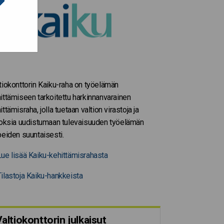
tiokonttorin Kaiku-raha on työelämän
ittämiseen tarkoitettu harkinnanvarainen
ittämisraha, jolla tuetaan valtion virastoja ja
toksia uudistumaan tulevaisuuden työelämän
peiden suuntaisesti.
ue lisää Kaiku-kehittämisrahasta
ilastoja Kaiku-hankkeista
altiokonttorin julkaisut