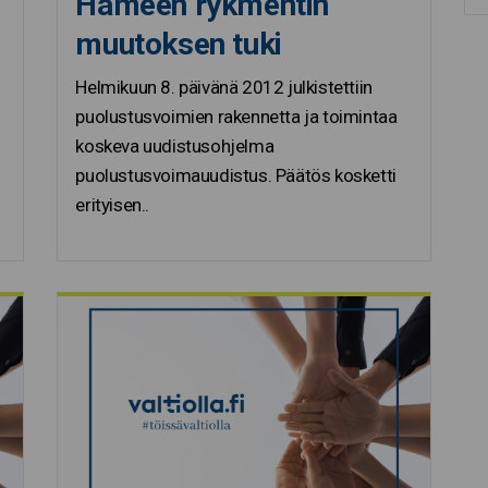
Hämeen rykmentin
muutoksen tuki
Helmikuun 8. päivänä 2012 julkistettiin
puolustusvoimien rakennetta ja toimintaa
koskeva uudistusohjelma
puolustusvoimauudistus. Päätös kosketti
erityisen..
.