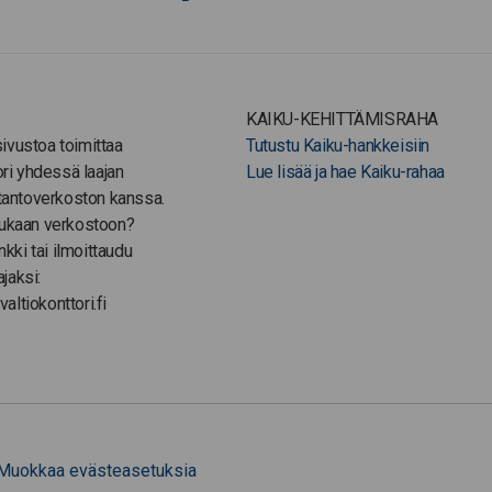
KAIKU-KEHITTÄMISRAHA
-sivustoa toimittaa
Tutustu Kaiku-hankkeisiin
ori yhdessä laajan
Lue lisää ja hae Kaiku-rahaa
tantoverkoston kanssa.
ukaan verkostoon?
nkki tai ilmoittaudu
ajaksi:
valtiokonttori.fi
Muokkaa evästeasetuksia