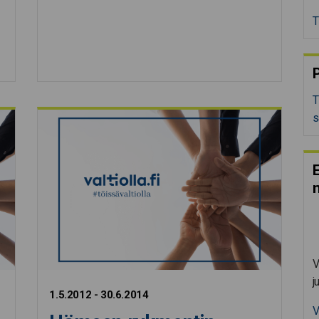
T
P
T
s
E
V
j
1.5.2012 - 30.6.2014
V