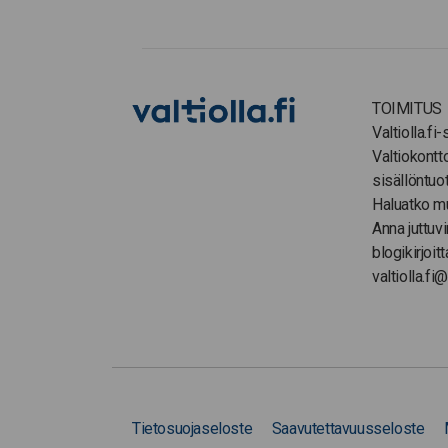
TOIMITUS
Valtiolla.fi
Valtiokontt
sisällöntuo
Haluatko m
Anna juttuvi
blogikirjoitt
valtiolla.fi@
Tietosuojaseloste
Saavutettavuusseloste