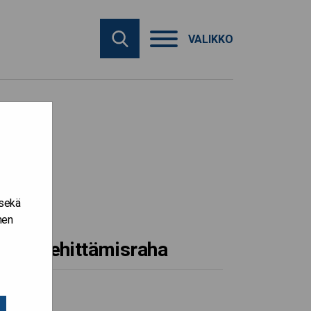
VALIKKO
 sekä
nen
aiku-kehittämisraha