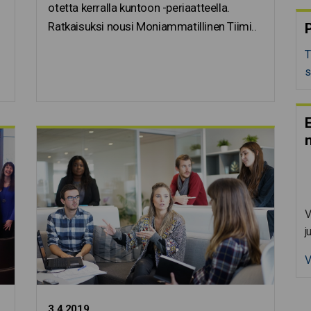
otetta kerralla kuntoon -periaatteella.
Ratkaisuksi nousi Moniammatillinen Tiimi..
P
T
s
E
V
j
V
3.4.2019