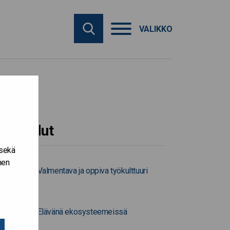
VALIKKO
Työkalut
 sekä
nen
Valmentava ja oppiva työkulttuuri
Elävänä ekosysteemeissä