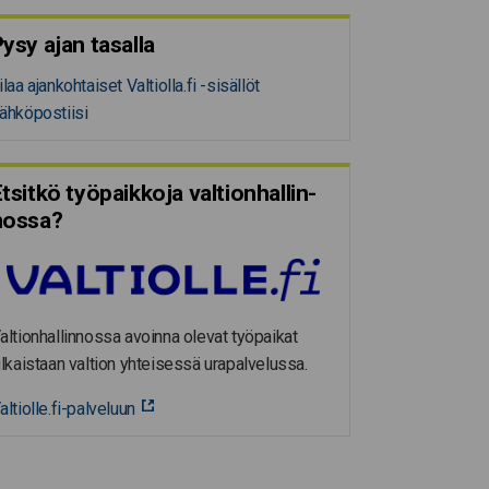
ysy ajan tasalla
ilaa ajankohtaiset Valtiolla.fi -sisällöt
ähköpostiisi
tsitkö työpaikkoja valtion­hal­lin­
nossa?
altionhallinnossa avoinna olevat työpaikat
ulkaistaan valtion yhteisessä urapalvelussa.
altiolle.fi-palveluun