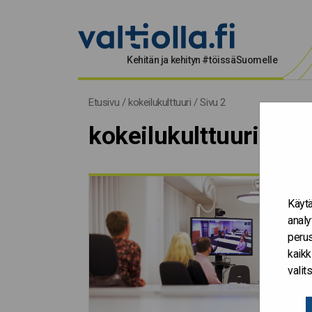
Kehitän ja kehityn #töissäSuomelle
kokeilukulttuuri
Etusivu
/
kokeilukulttuuri
/
Sivu 2
kokeilukulttuuri
Käytä
analy
perus
kaikk
vali