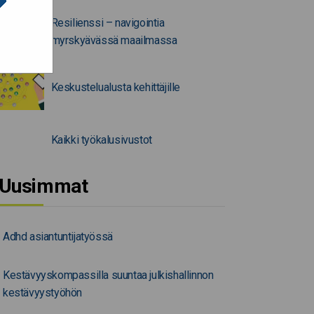
Resilienssi – navigointia
myrskyävässä maailmassa
Keskustelualusta kehittäjille
Kaikki työkalusivustot
Uusimmat
Adhd asiantuntijatyössä
Kestävyyskompassilla suuntaa julkishallinnon
kestävyystyöhön