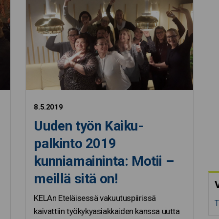
8.5.2019
Uuden työn Kaiku-
palkinto 2019
kunniamaininta: Motii –
meillä sitä on!
V
KELAn Eteläisessä vakuutuspiirissä
T
kaivattiin työkykyasiakkaiden kanssa uutta