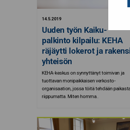
14.5.2019
Uuden työn Kaiku-
palkinto kilpailu: KEHA
räjäytti lokerot ja rakens
yhteisön
KEHA-keskus on synnyttänyt toimivan ja
tuottavan monipaikkaisen verkosto-
organisaation, jossa töitä tehdään paikast
riippumatta. Miten homma..