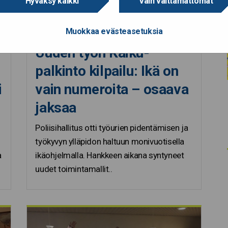
Hyväksy kaikki
Vain välttämättömät
Muokkaa evästeasetuksia
14.5.2019
Uuden työn Kaiku-
palkinto kilpailu: Ikä on
i
vain numeroita – osaava
jaksaa
Poliisihallitus otti työurien pidentämisen ja
työkyvyn ylläpidon haltuun monivuotisella
a
ikäohjelmalla. Hankkeen aikana syntyneet
uudet toimintamallit..