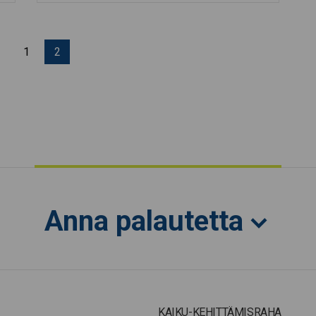
Edellinen sivu
1
2
Anna palautetta
KAIKU-KEHITTÄMISRAHA