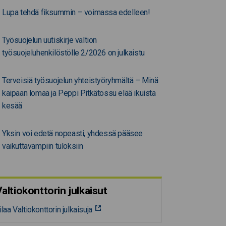
Lupa tehdä fiksummin – voimassa edelleen!
Työsuojelun uutiskirje valtion
työsuojeluhenkilöstölle 2/2026 on julkaistu
Terveisiä työsuojelun yhteistyöryhmältä – Minä
kaipaan lomaa ja Peppi Pitkätossu elää ikuista
kesää
Yksin voi edetä nopeasti, yhdessä pääsee
vaikuttavampiin tuloksiin
altiokonttorin julkaisut
ilaa Valtiokonttorin julkaisuja