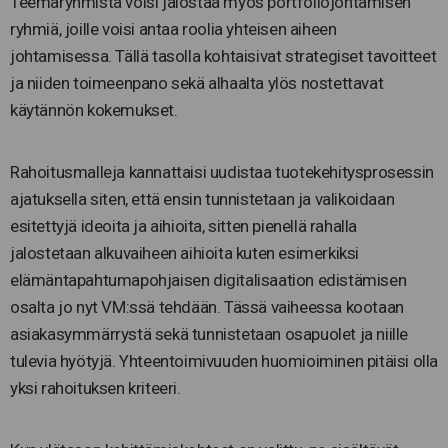
Teemaryhmistä voisi jalostaa myös portfoliojohtamisen
ryhmiä, joille voisi antaa roolia yhteisen aiheen
johtamisessa. Tällä tasolla kohtaisivat strategiset tavoitteet
ja niiden toimeenpano sekä alhaalta ylös nostettavat
käytännön kokemukset.
Rahoitusmalleja kannattaisi uudistaa tuotekehitysprosessin
ajatuksella siten, että ensin tunnistetaan ja valikoidaan
esitettyjä ideoita ja aihioita, sitten pienellä rahalla
jalostetaan alkuvaiheen aihioita kuten esimerkiksi
elämäntapahtumapohjaisen digitalisaation edistämisen
osalta jo nyt VM:ssä tehdään. Tässä vaiheessa kootaan
asiakasymmärrystä sekä tunnistetaan osapuolet ja niille
tulevia hyötyjä. Yhteentoimivuuden huomioiminen pitäisi olla
yksi rahoituksen kriteeri.