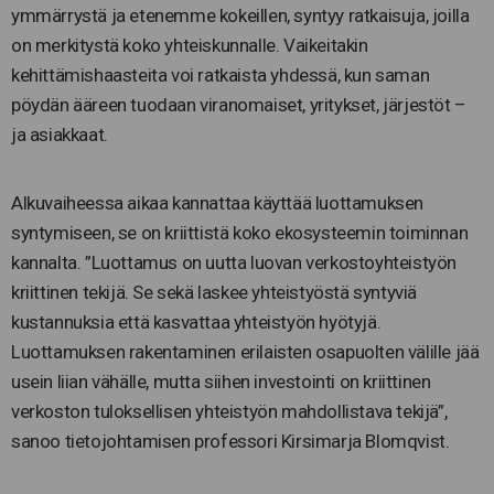
ymmärrystä ja etenemme kokeillen, syntyy ratkaisuja, joilla
on merkitystä koko yhteiskunnalle. Vaikeitakin
kehittämishaasteita voi ratkaista yhdessä, kun saman
pöydän ääreen tuodaan viranomaiset, yritykset, järjestöt –
ja asiakkaat.
Alkuvaiheessa aikaa kannattaa käyttää luottamuksen
syntymiseen, se on kriittistä koko ekosysteemin toiminnan
kannalta. ”Luottamus on uutta luovan verkostoyhteistyön
kriittinen tekijä. Se sekä laskee yhteistyöstä syntyviä
kustannuksia että kasvattaa yhteistyön hyötyjä.
Luottamuksen rakentaminen erilaisten osapuolten välille jää
usein liian vähälle, mutta siihen investointi on kriittinen
verkoston tuloksellisen yhteistyön mahdollistava tekijä”,
sanoo tietojohtamisen professori Kirsimarja Blomqvist.