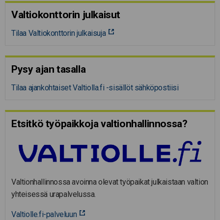
Valtiokonttorin julkaisut
Tilaa Valtiokonttorin julkaisuja
Pysy ajan tasalla
Tilaa ajankohtaiset Valtiolla.fi -sisällöt sähköpostiisi
Etsitkö työpaikkoja valtion­hal­lin­nossa?
Valtionhallinnossa avoinna olevat työpaikat julkaistaan valtion
yhteisessä urapalvelussa.
Valtiolle.fi-palveluun