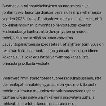
Suomen digitalisaatiokehityksen suuntaamiseksi ja
johtamiseksi laadittua digikompassia ollaan päivittämässä
vuoden 2026 aikana. Päivityskierroksella on tullut esiin, että
poikkihallinnollinen ja monitasoinen toteutus koetaan
keskeiseksi, ja kuntien, alueiden, yritysten ja muiden
toimijoiden roolia siinä halutaan vahvistaa.
Lausuntopalautteessa korostetaan, että yhteentoimivuus on
tekniikan lisäksi semanttinen, organisatorinen ja juridinen
kokonaisuus, joka edellyttää vahvempaa kansallista
ohjausta ja selkeitä vastuita.
Valtiovarainministeriö toteaa tuoreessa julkaisussaan, että
elämäntapahtumalähtöisyydessä on kyse merkittävästä
toimintakulttuurin muutoksesta vakiintuneeseen tapaan
tuottaa julkisia palveluja, mikä vaatii innovatiivisuutta ja
rohkeutta palvelutuotannon uudistamiseen.