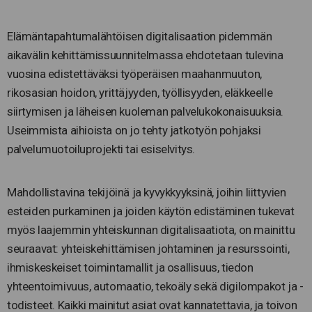
Elämäntapahtumalähtöisen digitalisaation pidemmän
aikavälin kehittämissuunnitelmassa ehdotetaan tulevina
vuosina edistettäväksi työperäisen maahanmuuton,
rikosasian hoidon, yrittäjyyden, työllisyyden, eläkkeelle
siirtymisen ja läheisen kuoleman palvelukokonaisuuksia.
Useimmista aihioista on jo tehty jatkotyön pohjaksi
palvelumuotoiluprojekti tai esiselvitys.
Mahdollistavina tekijöinä ja kyvykkyyksinä, joihin liittyvien
esteiden purkaminen ja joiden käytön edistäminen tukevat
myös laajemmin yhteiskunnan digitalisaatiota, on mainittu
seuraavat: yhteiskehittämisen johtaminen ja resurssointi,
ihmiskeskeiset toimintamallit ja osallisuus, tiedon
yhteentoimivuus, automaatio, tekoäly sekä digilompakot ja -
todisteet. Kaikki mainitut asiat ovat kannatettavia, ja toivon