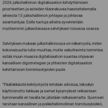
2026 julkishallinnon digitalisaation kiihdyttämisen
prioriteettien ja esteiden tilannekuvaa haastattelemalla
aiheesta 15 julkishallinnon johtajaa ja johtavaa
asiantuntijaa. Esille tuotuja aiheita syvennetään
myöhemmin julkaistavassa selvityksen toisessa osassa.
Selvityksen mukaan julkishallinnossa on näkemystä, miten
kokonaisuutta tulisi muuttaa, mutta vaikuttavinta toimintaa
estää muun muassa digitalisaation suuntaa ohjaavan
kansallisen digistrategian ja yhteisten digitalisaation
kehittämisen toimintaohjeiden puute.
”Päällekkäistä kehitystyötä tehdään siiloissa, tekoälyn
käyttöönotto takkuaa ja samat kysymykset ratkaistaan
kymmenellä eri tavalla tai jätetään ratkaisematta. Suomeen
tarvitaan kansallinen ja poikkihallinnollinen toimitusyksikkö,