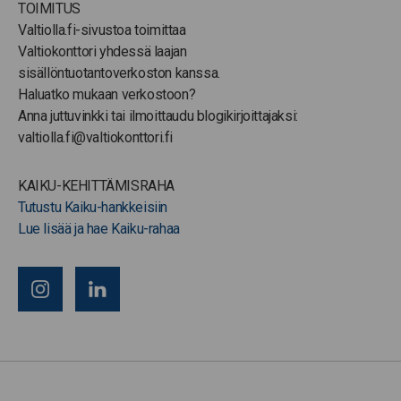
TOIMITUS
Valtiolla.fi-sivustoa toimittaa
Valtiokonttori yhdessä laajan
sisällöntuotantoverkoston kanssa.
Haluatko mukaan verkostoon?
Anna juttuvinkki tai ilmoittaudu blogikirjoittajaksi:
valtiolla.fi@valtiokonttori.fi
KAIKU-KEHITTÄMISRAHA
Tutustu Kaiku-hankkeisiin
Lue lisää ja hae Kaiku-rahaa