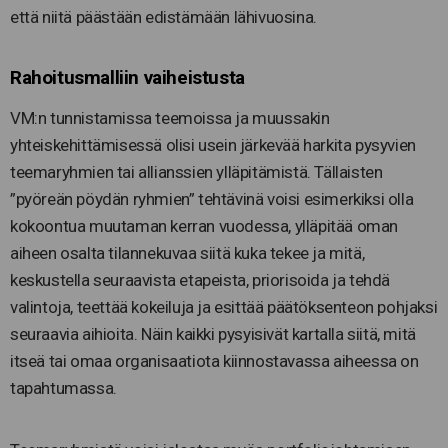
että niitä päästään edistämään lähivuosina.
Rahoitusmalliin vaiheistusta
VM:n tunnistamissa teemoissa ja muussakin
yhteiskehittämisessä olisi usein järkevää harkita pysyvien
teemaryhmien tai allianssien ylläpitämistä. Tällaisten
”pyöreän pöydän ryhmien” tehtävinä voisi esimerkiksi olla
kokoontua muutaman kerran vuodessa, ylläpitää oman
aiheen osalta tilannekuvaa siitä kuka tekee ja mitä,
keskustella seuraavista etapeista, priorisoida ja tehdä
valintoja, teettää kokeiluja ja esittää päätöksenteon pohjaksi
seuraavia aihioita. Näin kaikki pysyisivät kartalla siitä, mitä
itseä tai omaa organisaatiota kiinnostavassa aiheessa on
tapahtumassa.