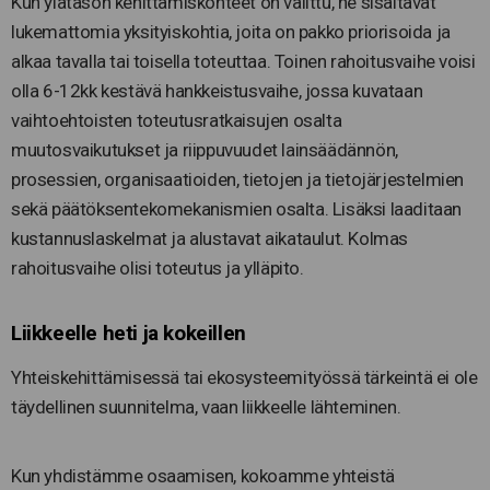
Kun ylätason kehittämiskohteet on valittu, ne sisältävät
lukemattomia yksityiskohtia, joita on pakko priorisoida ja
alkaa tavalla tai toisella toteuttaa. Toinen rahoitusvaihe voisi
olla 6-12kk kestävä hankkeistusvaihe, jossa kuvataan
vaihtoehtoisten toteutusratkaisujen osalta
muutosvaikutukset ja riippuvuudet lainsäädännön,
prosessien, organisaatioiden, tietojen ja tietojärjestelmien
sekä päätöksentekomekanismien osalta. Lisäksi laaditaan
kustannuslaskelmat ja alustavat aikataulut. Kolmas
rahoitusvaihe olisi toteutus ja ylläpito.
Liikkeelle heti ja kokeillen
Yhteiskehittämisessä tai ekosysteemityössä tärkeintä ei ole
täydellinen suunnitelma, vaan liikkeelle lähteminen.
Kun yhdistämme osaamisen, kokoamme yhteistä