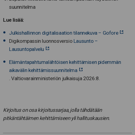
suunnitelma
Lue lisää:
Julkishallinnon digitalisaation tilannekuva – Gofore
Digikompassin luonnosversio
Lausunto –
Lausuntopalvelu
Elämäntapahtumalähtöisen kehittämisen pidemmän
aikavälin kehittämissuunnitelma
. Valtiovarainministeriön julkaisuja 2026:8.
Kirjoitus on osa kirjoitussarjaa, jolla tähdätään
pitkäntähtäimen kehittämiseen yli hallituskausien.