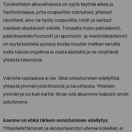
Työskentelyn alkuvaiheessa on syytä käyttää aikaa ja
fasilitointiapua, jotta osapuolten odotukset, yhteiset
tavoitteet, arvo tai hyöty osapuolille, roolit ja vastuut
saadaan alustavasti selville. Toisaalta myös pelisäännöt,
päätöksentekofoorumit ja raportointi- ja viestintäkäytännöt
on syytä käsitellä ajoissa, koska muuten matkan varrella
esille tulevia ongelmia ei osata käsitellä ja ne viivyttävät
yhteistä tekemistä.
Valmiita vastauksia ei ole. Siksi onnistuminen edellyttää
yhteistä ymmärrystä ilmiöstä ja tavoitteista. Yhteinen
ymmärrys on kuin kartta: ilman sitä eksymme helposti omiin
siiloihimme.
Asenne on ehkä tärkein onnistumisen edellytys
.
Yhteiskehittäminen ja ekosysteemityö etenee kokeillen, ei