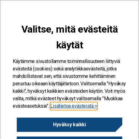
VALIKKO
Valitse, mitä evästeitä
Kehitän ja kehityn #töissäSuomelle
käytät
Etusivu
/
Blogit
/
Yksin voi edetä nopeasti, yhdessä pääsee
vaikuttavampiin tuloksiin
Käytämme sivustollamme toiminnallisuuteen liittyviä
evästeitä (cookies) sekä analytiikkaevästeitä, jotka
mahdollistavat sen, että sivustomme kehittäminen
perustuu oikeaan käyttäjätietoon. Valitsemalla "Hyväksy
kaikki", hyväksyt kaikkien evästeiden käytön. Voit myös
valita, mitkä evästeet hyväksyt valitsemalla ”Muokkaa
evästeasetuksia”.
Lisätietoa evästeistä >
Hyväksy kaikki