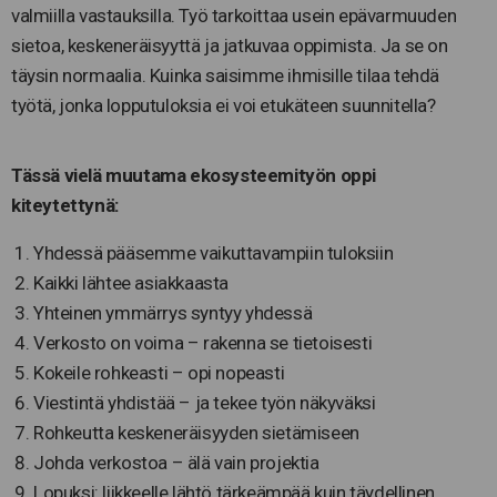
valmiilla vastauksilla. Työ tarkoittaa usein epävarmuuden
sietoa, keskeneräisyyttä ja jatkuvaa oppimista. Ja se on
täysin normaalia. Kuinka saisimme ihmisille tilaa tehdä
työtä, jonka lopputuloksia ei voi etukäteen suunnitella?
Tässä vielä muutama ekosysteemityön oppi
kiteytettynä:
Yhdessä pääsemme vaikuttavampiin tuloksiin
Kaikki lähtee asiakkaasta
Yhteinen ymmärrys syntyy yhdessä
Verkosto on voima – rakenna se tietoisesti
Kokeile rohkeasti – opi nopeasti
Viestintä yhdistää – ja tekee työn näkyväksi
Rohkeutta keskeneräisyyden sietämiseen
Johda verkostoa – älä vain projektia
Lopuksi: liikkeelle lähtö tärkeämpää kuin täydellinen