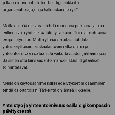
jolla on mandaatti toteuttaa digihankkeita
organisaatiorajojen ja hallituskausien yli.”
Meillä ei enää ole varaa tehdä monessa paikassa ja aina
erillinen vain yhdelle räätälöity ratkaisu. Toimialakohtaisia
eroja tietysti on. Mutta ylipäänsä pitäisi tähdätä
yhteiskäyttöisiin tai skaalautuviin ratkaisuihin ja
yhteentoimivaan dataan. Ja vaikuttavuuden jahtaamiseen.
Ja siihen että lainsäädäntö mahdollistaisi digitaaliset
toimintatavat.
Meillä on käytössämme kaikki edellytykset ja osaaminen
tehdä asioita toisin. Tärkeintä on lähteä liikkeelle.
Yhteistyö ja yhteentoimivuus esillä digikompassin
päivityksessä