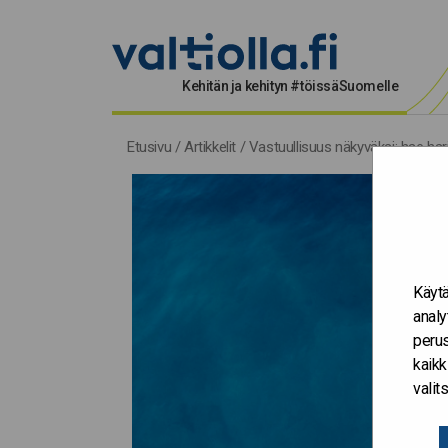
Kehitän ja kehityn #töissäSuomelle
Etusivu
/
Artikkelit
/
Vastuullisuus näkyväksi: hae harj
Käytä
analy
perus
kaikk
vali