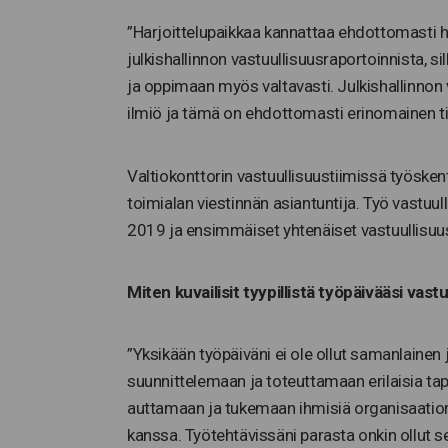
”Harjoittelupaikkaa kannattaa ehdottomasti h
julkishallinnon vastuullisuusraportoinnista,
ja oppimaan myös valtavasti. Julkishallinnon
ilmiö ja tämä on ehdottomasti erinomainen ti
Valtiokonttorin vastuullisuustiimissä työsken
toimialan viestinnän asiantuntija. Työ vastuull
2019 ja ensimmäiset yhtenäiset vastuullisuus
Miten kuvailisit tyypillistä työpäivääsi vast
”Yksikään työpäiväni ei ole ollut samanlainen 
suunnittelemaan ja toteuttamaan erilaisia ta
auttamaan ja tukemaan ihmisiä organisaatior
kanssa. Työtehtävissäni parasta onkin ollut se