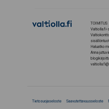
TOIMITUS
Valtiolla.fi
Valtiokontt
sisällöntuo
Haluatko m
Anna juttuvi
blogikirjoitt
valtiolla.fi@
Tietosuojaseloste
Saavutettavuusseloste