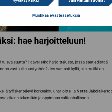
Hyväksy kaikki
Vain välttämättömät
Muokkaa evästeasetuksia
ksi: hae harjoitteluun!
ulevaisuutta? Haaveiletko harjoittelusta, jossa saat edistää
linnon vastuullisuustyöhön? Jos vastasit kyllä, niin meillä on
tkellä työskentelevä korkeakouluharjoittelija
Netta Jakola
kertoo
unsa aikana tekemään ja oppimaan valtionhallinnon