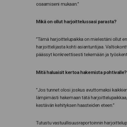
osaamiseni mukaan.”
Mikä on ollut harjoittelussasi parasta?
”Tämä harjoittelupaikka on mielestäni ollut e
harjoittelijasta kohti asiantuntijaa. Valtiokont
päässyt konkreettisesti tekemään ja työsken
Mitä haluaisit kertoa hakemista pohtivalle?
”Jos tunnet olosi joskus avuttomaksi kaikki
lämpimästi hakemaan tätä harjoittelupaikkaa
kestävän kehityksen haasteiden eteen.”
Tutustu vastuullisuusraportoinnin harjoittel