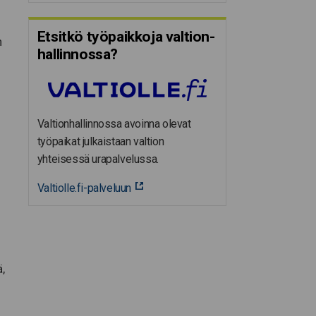
Etsitkö työpaikkoja valtion­
n
hal­lin­nossa?
Valtionhallinnossa avoinna olevat
työpaikat julkaistaan valtion
yhteisessä urapalvelussa.
Valtiolle.fi-palveluun
,