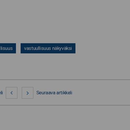
llisuus
vastuullisuus näkyväksi
li
Seuraava artikkeli