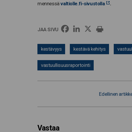
mennessä
valtiolle.fi-sivustolla
.
JAA SIVU
kestävyys
kestävä kehitys
vastuu
vastuullisuusraportointi
Edellinen artikke
Vastaa