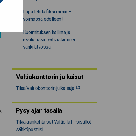
Lupa tehdä fiksummin –
voimassa edelleen!
Kuormituksen hallinta ja
resilienssin vahvistaminen
vankilatyössä
Valtiokonttorin julkaisut
Tilaa Valtiokonttorin julkaisuja
Pysy ajan tasalla
,
Tilaa ajankohtaiset Valtiolla.fi -sisällöt
sähköpostiisi