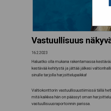
Vastuullisuus näkyvä
16.2.2023
Haluatko olla mukana rakentamassa kestävää t
kestävää kehitystä ja jättää jälkesi valtionhal
sinulle tarjolla harjoittelupaikka!
Valtiokonttorin vastuullisuustiimissä tällä he
mitä kaikkea hän on päässyt oman harjoittel
vastuullisuusraportoinnin parissa.