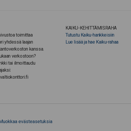
KAIKU-KEHITTÄMISRAHA
-sivustoa toimittaa
Tutustu Kaiku-hankkeisiin
ori yhdessä laajan
Lue lisää ja hae Kaiku-rahaa
tantoverkoston kanssa.
ukaan verkostoon?
nkki tai ilmoittaudu
ajaksi:
valtiokonttori.fi
Muokkaa evästeasetuksia