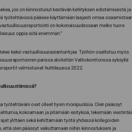
akea, jos on kiinnostunut kestävän kehityksen edistämisestä ja
 sillä työtehtävissä pääsee käyttämään laajasti omaa osaamistaa
 vastuullisuusraportointi on kokonaisuudessaan melko tuore
laisuus oppia siitä enemmän.”
telee kaksi vastuullisuusasiantuntijaa. Työhön osallistuu myös
isuusraportoinnin parissa aloitettiin Valtiokonttorissa syksyllä
raportit valmistuivat huhtikuussa 2022.
uullisuustiimissä?
ja työtehtäväni ovat olleet hyvin monipuolisia. Olen päässyt
pahtumia, kokoamaan ja pitämään esityksiä, tekemään viestintää
ajat ylittäen sekä kehittämään työtä yhdessä kollegoiden
, että olen päässyt vaikuttamaan niihin kiinnostukseni ja