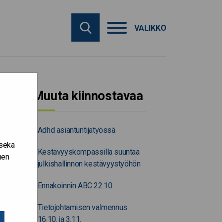
VALIKKO
Muuta kiinnostavaa
Adhd asiantuntijatyössä
 sekä
Kestävyyskompassilla suuntaa
nen
julkishallinnon kestävyystyöhön
Ennakoinnin ABC 22.10.
Tietojohtamisen valmennus
16.10. ja 3.11.