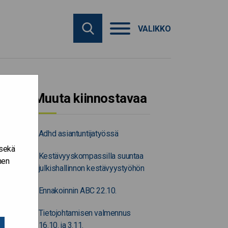
VALIKKO
Muuta kiinnostavaa
Adhd asiantuntijatyössä
 sekä
Kestävyyskompassilla suuntaa
nen
julkishallinnon kestävyystyöhön
Ennakoinnin ABC 22.10.
Tietojohtamisen valmennus
16.10. ja 3.11.