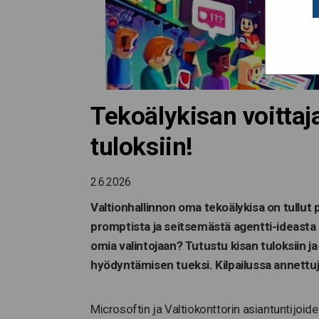
Tekoälykisan voittaja
tuloksiin!
2.6.2026
Valtionhallinnon oma tekoälykisa on tullut p
promptista ja seitsemästä agentti-ideasta 
omia valintojaan? Tutustu kisan tuloksiin ja
hyödyntämisen tueksi. Kilpailussa annettuja
Microsoftin ja Valtiokonttorin asiantuntijoiden