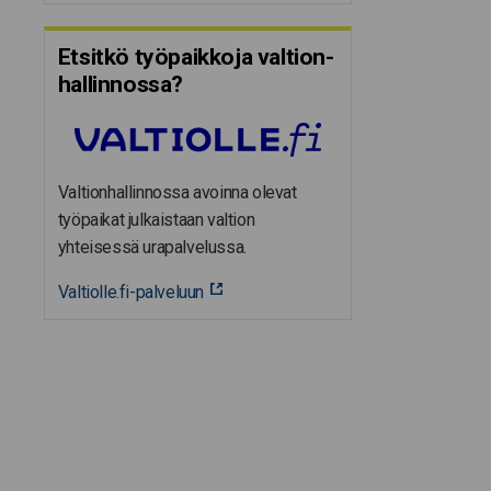
Etsitkö työpaikkoja valtion­
hal­lin­nossa?
Valtionhallinnossa avoinna olevat
työpaikat julkaistaan valtion
yhteisessä urapalvelussa.
Valtiolle.fi-palveluun