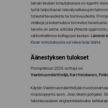
tämän kevään toteutuksessa on agentti-ideoil
työtä helpottavien tekoälyratkaisujen hahmott
toteutettavuudesta tai toimivuudesta. Prompt
vinkkejä ja kokemuksia toimiviksi havaituista
tavoite on sama: edistää yhteistä oppimista ja
valtionhallinnon kollegojen kesken.
Lämmin ki
Kisan toteutuksesta voi lukea lisää täältä.
Äänestyksen tulokset
Promptikisan 2026 voittaja on:
Vaatimusmäärittelijä,
Kari Heiskanen, Poliis
Käytän Vaatimusmäärittelijää muodostamaan
muutospyyntö esim. Jiran tiketin pohjaksi. S
tekstikuvauksen englanninkieliseksi tarkkarak