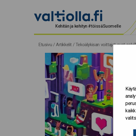
Kehitän ja kehityn #töissäSuomelle
Etusivu
/
Artikkelit
/
Tekoälykisan voittajat ovat selvill
Käytä
analy
perus
kaikk
vali