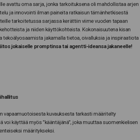
le avattu oma sarja, jonka tarkoituksena oli mahdollistaa arjen
elu ja innovointi ilman paineita ratkaisun tämänhetkisestä
eille tarkoitetussa sarjassa kerättiin viime vuoden tapaan
 kehotteista ja niiden käyttökohteista. Kokonaisuutena kisan
 tekoälyosaamista jakamalla tietoa, oivalluksia ja inspiraatiota
itos jokaiselle promptinsa tai agentti-ideansa jakaneelle!
ihallitus
 vapaamuotoisesta kuvauksesta tarkasti määritelty
itä voi käyttää myös ”kääntäjänä”, joka muuttaa suomenkielisen
enteiseksi määritykseksi.