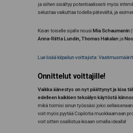
ja siihen sisältyy potentiaalisesti myös inhimi
selustaa vaikuttaa todella pätevältä, ja esime
Kisan toiselle sijalle nousi
Mia Schaumanin
(
Anna-Riitta Lundin, Thomas Hakalan
ja
Noo
Lue lisää kilpailun voittajista: Vaatimusmääri
Onnittelut voittajille!
Vaikka äänestys on nyt päättynyt ja kisa tä
edelleen kaikkien tekoälyn käytöstä kiinn
mikä toimisi sinun työssäsi joko sellaisenaa
voit myös pyytää Copilotia muokkaamaan prom
voit sitten osallistua kisaan omalla idealla!