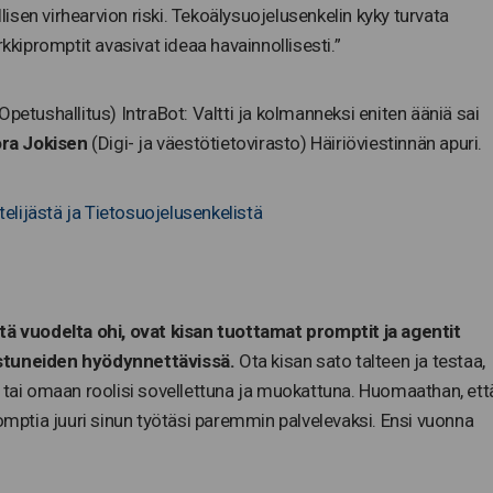
llisen virhearvion riski. Tekoälysuojelusenkelin kyky turvata
rkkipromptit avasivat ideaa havainnollisesti.”
Opetushallitus) IntraBot: Valtti ja kolmanneksi eniten ääniä sai
ra Jokisen
(Digi- ja väestötietovirasto) Häiriöviestinnän apuri.
ttelijästä ja Tietosuojelusenkelistä
ltä vuodelta ohi, ovat kisan tuottamat promptit ja agentit
ostuneiden hyödynnettävissä.
Ota kisan sato talteen ja testaa,
n tai omaan roolisi sovellettuna ja muokattuna. Huomaathan, ett
ptia juuri sinun työtäsi paremmin palvelevaksi. Ensi vuonna