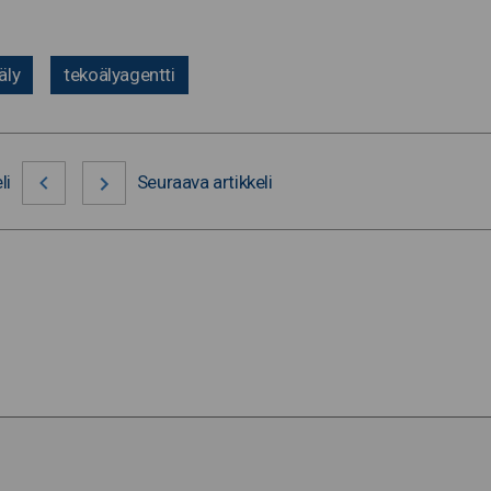
äly
tekoälyagentti
li
Seuraava artikkeli