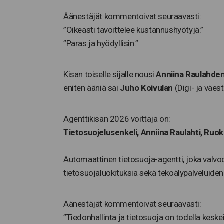
Äänestäjät kommentoivat seuraavasti:
”Oikeasti tavoittelee kustannushyötyjä.”
”Paras ja hyödyllisin.”
Kisan toiselle sijalle nousi
Anniina Raulahde
eniten ääniä sai
Juho Koivulan
(Digi- ja väe
Agenttikisan 2026 voittaja on:
Tietosuojelusenkeli,
Anniina
Raulahti
, Ruok
Automaattinen tietosuoja-agentti, joka valvoo
tietosuojaluokituksia sekä tekoälypalveluiden 
Äänestäjät kommentoivat seuraavasti:
”Tiedonhallinta ja tietosuoja on todella kesk