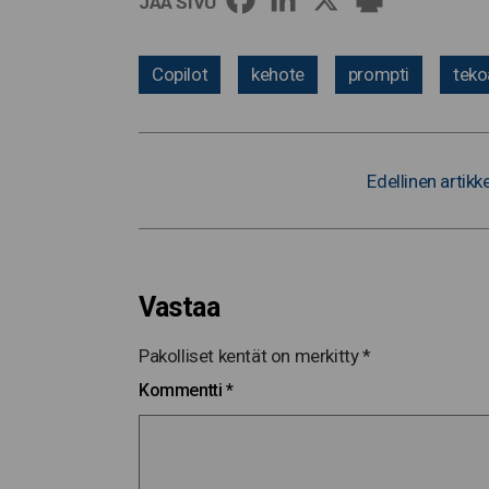
JAA SIVU
Copilot
kehote
prompti
teko
Edellinen artikke
Vastaa
Pakolliset kentät on merkitty
*
Kommentti
*