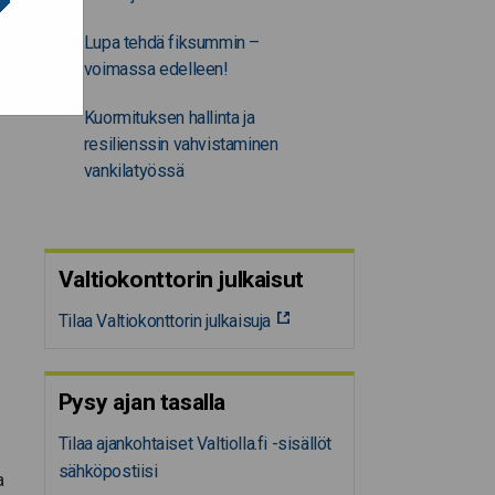
Lupa tehdä fiksummin –
voimassa edelleen!
Kuormituksen hallinta ja
resilienssin vahvistaminen
vankilatyössä
Valtiokonttorin julkaisut
Tilaa Valtiokonttorin julkaisuja
Pysy ajan tasalla
Tilaa ajankohtaiset Valtiolla.fi -sisällöt
sähköpostiisi
a