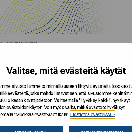
ä – tutustu tuloksiin!
Valitse, mitä evästeitä käytät
mme sivustollamme toiminnallisuuteen liittyviä evästeitä (cookies)
tiikkaevästeitä, jotka mahdollistavat sen, että sivustomme kehittämi
tuu oikeaan käyttäjätietoon. Valitsemalla "Hyväksy kaikki", hyväksyt
ien evästeiden käytön. Voit myös valita, mitkä evästeet hyväksyt
tsemalla ”Muokkaa evästeasetuksia”.
Lisätietoa evästeistä >