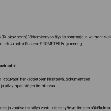
n
(Ruokavirasto) Virkamiestyön älykäs sparraaja ja kolmanneksi
stötietovirasto) Reserve PROMPTER Engineering.
avirasto
 jatkuvasti henkilötietojen käsittelyä, dokumenttien
ja pilviympäristöjen tietoturvaa.
einen ja vaativa tekoälyn vastuullisen hyödyntämisen näkökulma,