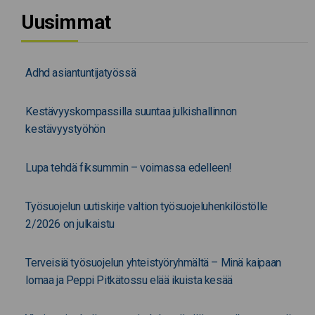
Uusimmat
Adhd asiantuntijatyössä
Kestävyyskompassilla suuntaa julkishallinnon
kestävyystyöhön
Lupa tehdä fiksummin – voimassa edelleen!
Työsuojelun uutiskirje valtion työsuojeluhenkilöstölle
2/2026 on julkaistu
Terveisiä työsuojelun yhteistyöryhmältä – Minä kaipaan
lomaa ja Peppi Pitkätossu elää ikuista kesää