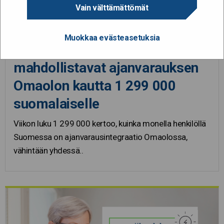
Vain välttämättömät
4.3.2021
Muokkaa evästeasetuksia
Ajanvarausintegraatiot
mahdollistavat ajanvarauksen
Omaolon kautta 1 299 000
suomalaiselle
Viikon luku 1 299 000 kertoo, kuinka monella henkilöllä
Suomessa on ajanvarausintegraatio Omaolossa,
vähintään yhdessä..