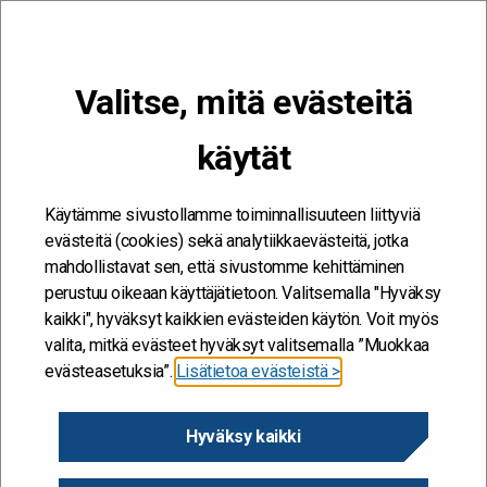
VALIKKO
Valitse, mitä evästeitä
Kehitän ja kehityn #töissäSuomelle
käytät
Omaolo
Etusivu
/
Omaolo
Omaolo
Käytämme sivustollamme toiminnallisuuteen liittyviä
evästeitä (cookies) sekä analytiikkaevästeitä, jotka
mahdollistavat sen, että sivustomme kehittäminen
perustuu oikeaan käyttäjätietoon. Valitsemalla "Hyväksy
kaikki", hyväksyt kaikkien evästeiden käytön. Voit myös
valita, mitkä evästeet hyväksyt valitsemalla ”Muokkaa
evästeasetuksia”.
Lisätietoa evästeistä >
Hyväksy kaikki