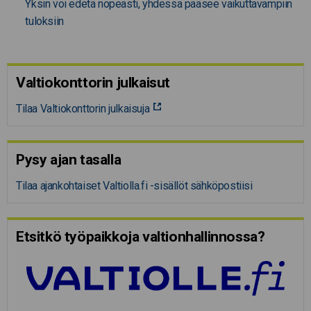
Yksin voi edetä nopeasti, yhdessä pääsee vaikuttavampiin
tuloksiin
Valtiokonttorin julkaisut
Tilaa Valtiokonttorin julkaisuja
Pysy ajan tasalla
Tilaa ajankohtaiset Valtiolla.fi -sisällöt sähköpostiisi
Etsitkö työpaikkoja valtion­hal­lin­nossa?