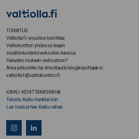
TOIMITUS
Valtiolla.fi-sivustoa toimittaa
Valtiokonttori yhdessä laajan
sisällöntuotantoverkoston kanssa.
Haluatko mukaan verkostoon?
Anna juttuvinkki tai ilmoittaudu blogikirjoittajaksi:
valtiolla.fi@valtiokonttori.fi
KAIKU-KEHITTÄMISRAHA
Tutustu Kaiku-hankkeisiin
Lue lisää ja hae Kaiku-rahaa