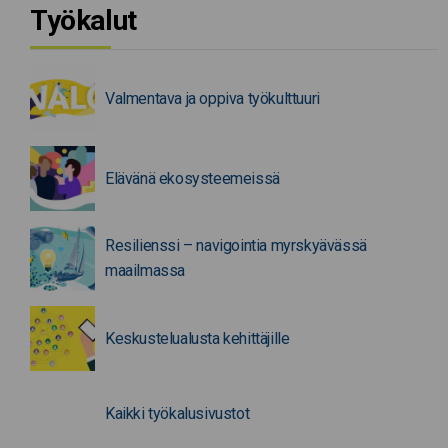
Työkalut
Valmentava ja oppiva työkulttuuri
Elävänä ekosysteemeissä
Resilienssi – navigointia myrskyävässä
maailmassa
Keskustelualusta kehittäjille
Kaikki työkalusivustot