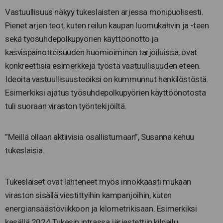
Vastuullisuus näkyy tukeslaisten arjessa monipuolisesti.
Pienet arjen teot, kuten reilun kaupan luomukahvin ja -teen
sekä työsuhdepolkupyörien käyttöönotto ja
kasvispainotteisuuden huomioiminen tarjoiluissa, ovat
konkreettisia esimerkkejä työstä vastuullisuuden eteen.
Ideoita vastuullisuusteoiksi on kummunnut henkilöstöstä.
Esimerkiksi ajatus työsuhdepolkupyörien käyttöönotosta
tuli suoraan viraston työntekijöiltä.
”Meillä ollaan aktiivisia osallistumaan”, Susanna kehuu
tukeslaisia.
Tukeslaiset ovat lähteneet myös innokkaasti mukaan
viraston sisällä viestittyihin kampanjoihin, kuten
energiansäästöviikkoon ja kilometrikisaan. Esimerkiksi
kesällä 2024 Tukesin intrassa järjestettiin kilpailu