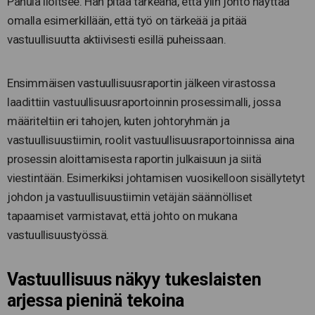
Panula iloitsee. Hän pitää tärkeänä, että ylin johto näyttää
omalla esimerkillään, että työ on tärkeää ja pitää
vastuullisuutta aktiivisesti esillä puheissaan.
Ensimmäisen vastuullisuusraportin jälkeen virastossa
laadittiin vastuullisuusraportoinnin prosessimalli, jossa
määriteltiin eri tahojen, kuten johtoryhmän ja
vastuullisuustiimin, roolit vastuullisuusraportoinnissa aina
prosessin aloittamisesta raportin julkaisuun ja siitä
viestintään. Esimerkiksi johtamisen vuosikelloon sisällytetyt
johdon ja vastuullisuustiimin vetäjän säännölliset
tapaamiset varmistavat, että johto on mukana
vastuullisuustyössä.
Vastuullisuus näkyy tukeslaisten
arjessa pieninä tekoina