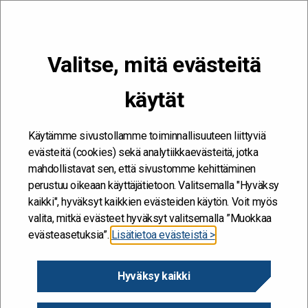
VALIKKO
Valitse, mitä evästeitä
Kehitän ja kehityn #töissäSuomelle
käytät
Etusivu
/
Blogit
/
Turvallisuus- ja kemikaalivirastossa vastuullisuus on
arjen pieniä tekoja, yhteistyötä ja toivoa
Käytämme sivustollamme toiminnallisuuteen liittyviä
evästeitä (cookies) sekä analytiikkaevästeitä, jotka
mahdollistavat sen, että sivustomme kehittäminen
perustuu oikeaan käyttäjätietoon. Valitsemalla "Hyväksy
kaikki", hyväksyt kaikkien evästeiden käytön. Voit myös
valita, mitkä evästeet hyväksyt valitsemalla ”Muokkaa
evästeasetuksia”.
Lisätietoa evästeistä >
Hyväksy kaikki