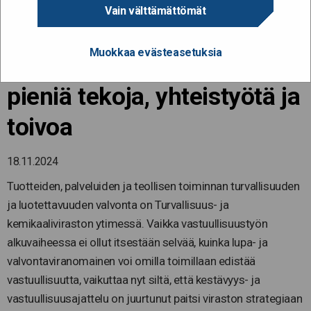
Turvallisuus- ja
Vain välttämättömät
kemikaalivirastossa
Muokkaa evästeasetuksia
vastuullisuus on arjen
pieniä tekoja, yhteistyötä ja
toivoa
18.11.2024
Tuotteiden, palveluiden ja teollisen toiminnan turvallisuuden
ja luotettavuuden valvonta on Turvallisuus- ja
kemikaaliviraston ytimessä. Vaikka vastuullisuustyön
alkuvaiheessa ei ollut itsestään selvää, kuinka lupa- ja
valvontaviranomainen voi omilla toimillaan edistää
vastuullisuutta, vaikuttaa nyt siltä, että kestävyys- ja
vastuullisuusajattelu on juurtunut paitsi viraston strategiaan