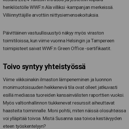
henkilöstölle WWF:n Ala villiksi -kampanjan merkeissä.
Villiinnyttäjille arvottiin niittysiemensekoituksia.
Päivittäinen vastuullisuustyö näkyy myös viraston
toimitiloissa, kun viime vuonna Helsingin ja Tampereen
toimipisteet saivat WWF:n Green Office -sertifikaatit.
Toivo syntyy yhteistyössä
Viime viikkoinakin ilmaston lämpeneminen ja luonnon
monimuotoisuuden heikkenevä tila ovat olleet jatkuvasti
esillä mediassa tuoreiden kansainvälisten raporttien vuoksi.
Myös valtionhallinnon tiukkenevat resurssit aiheuttavat
haasteita toiminnalle. Moni pohtii, miten näissä olosuhteissa
voi ylläpitää toivoa. Mistä Susanna saa toivoa kestävyyden
eteen työskentelyyn?