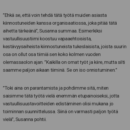
”Ehkä se, että voin tehdä tätä työtä muiden asiasta
kiinnostuneiden kanssa organisaatiossa, joka pitää tätä
aihetta tärkeänä”, Susanna summaa. Esimerkiksi
vastuullisuustiimi koostuu vapaaehtoisista,
kestävyysaiheista kiinnostuneista tukeslaisista, joista suurin
osa on ollut osa tiimiä sen koko kolmen vuoden
olemassaolon ajan. ”Kaikilla on omat työt ja kiire, mutta silti
saamme paljon aikaan tiiminä. Se on iso onnistuminen.”
”Toki aina on parantamista ja pohdimme sitä, miten
saisimme tätä työtä vielä enemmän etupainoiseksi, jotta
vastuullisuustavoitteiden edistäminen olisi mukana jo
toiminnan suunnittelussa. Siinä on varmasti paljon työtä
vielä”, Susanna pohtii.