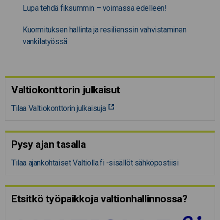
Lupa tehdä fiksummin – voimassa edelleen!
Kuormituksen hallinta ja resilienssin vahvistaminen
vankilatyössä
Valtiokonttorin julkaisut
Tilaa Valtiokonttorin julkaisuja
Pysy ajan tasalla
Tilaa ajankohtaiset Valtiolla.fi -sisällöt sähköpostiisi
Etsitkö työpaikkoja valtion­hal­lin­nossa?