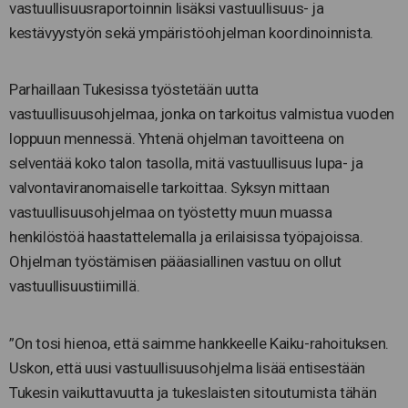
vastuullisuusraportoinnin lisäksi vastuullisuus- ja
kestävyystyön sekä ympäristöohjelman koordinoinnista.
Parhaillaan Tukesissa työstetään uutta
vastuullisuusohjelmaa, jonka on tarkoitus valmistua vuoden
loppuun mennessä. Yhtenä ohjelman tavoitteena on
selventää koko talon tasolla, mitä vastuullisuus lupa- ja
valvontaviranomaiselle tarkoittaa. Syksyn mittaan
vastuullisuusohjelmaa on työstetty muun muassa
henkilöstöä haastattelemalla ja erilaisissa työpajoissa.
Ohjelman työstämisen pääasiallinen vastuu on ollut
vastuullisuustiimillä.
”On tosi hienoa, että saimme hankkeelle Kaiku-rahoituksen.
Uskon, että uusi vastuullisuusohjelma lisää entisestään
Tukesin vaikuttavuutta ja tukeslaisten sitoutumista tähän