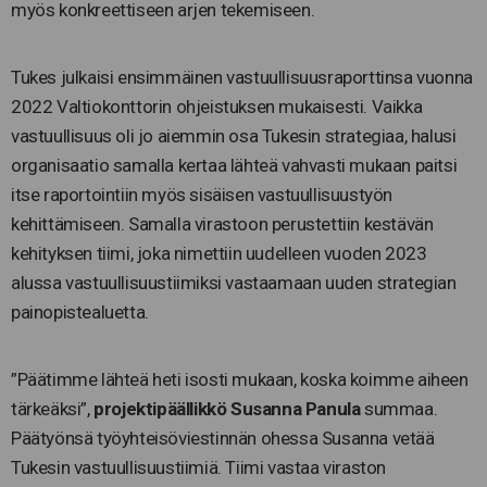
myös konkreettiseen arjen tekemiseen.
Tukes julkaisi ensimmäinen vastuullisuusraporttinsa vuonna
2022 Valtiokonttorin ohjeistuksen mukaisesti. Vaikka
vastuullisuus oli jo aiemmin osa Tukesin strategiaa, halusi
organisaatio samalla kertaa lähteä vahvasti mukaan paitsi
itse raportointiin myös sisäisen vastuullisuustyön
kehittämiseen. Samalla virastoon perustettiin kestävän
kehityksen tiimi, joka nimettiin uudelleen vuoden 2023
alussa vastuullisuustiimiksi vastaamaan uuden strategian
painopistealuetta.
”Päätimme lähteä heti isosti mukaan, koska koimme aiheen
tärkeäksi”,
projektipäällikkö Susanna Panula
summaa.
Päätyönsä työyhteisöviestinnän ohessa Susanna vetää
Tukesin vastuullisuustiimiä. Tiimi vastaa viraston