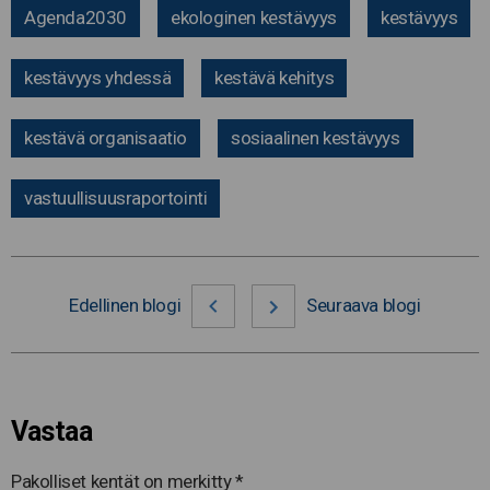
Agenda2030
ekologinen kestävyys
kestävyys
kestävyys yhdessä
kestävä kehitys
kestävä organisaatio
sosiaalinen kestävyys
vastuullisuusraportointi
Edellinen blogi
Seuraava blogi
Vastaa
Pakolliset kentät on merkitty
*