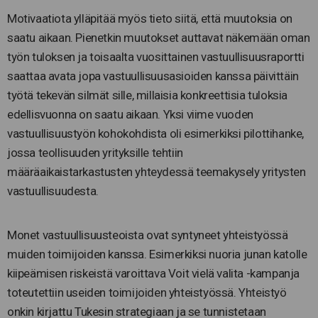
Motivaatiota ylläpitää myös tieto siitä, että muutoksia on
saatu aikaan. Pienetkin muutokset auttavat näkemään oman
työn tuloksen ja toisaalta vuosittainen vastuullisuusraportti
saattaa avata jopa vastuullisuusasioiden kanssa päivittäin
työtä tekevän silmät sille, millaisia konkreettisia tuloksia
edellisvuonna on saatu aikaan. Yksi viime vuoden
vastuullisuustyön kohokohdista oli esimerkiksi pilottihanke,
jossa teollisuuden yrityksille tehtiin
määräaikaistarkastusten yhteydessä teemakysely yritysten
vastuullisuudesta.
Monet vastuullisuusteoista ovat syntyneet yhteistyössä
muiden toimijoiden kanssa. Esimerkiksi nuoria junan katolle
kiipeämisen riskeistä varoittava Voit vielä valita -kampanja
toteutettiin useiden toimijoiden yhteistyössä. Yhteistyö
onkin kirjattu Tukesin strategiaan ja se tunnistetaan