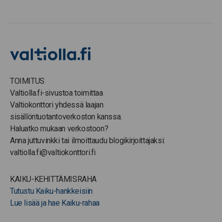
TOIMITUS
Valtiolla.fi-sivustoa toimittaa
Valtiokonttori yhdessä laajan
sisällöntuotantoverkoston kanssa.
Haluatko mukaan verkostoon?
Anna juttuvinkki tai ilmoittaudu blogikirjoittajaksi:
valtiolla.fi@valtiokonttori.fi
KAIKU-KEHITTÄMISRAHA
Tutustu Kaiku-hankkeisiin
Lue lisää ja hae Kaiku-rahaa