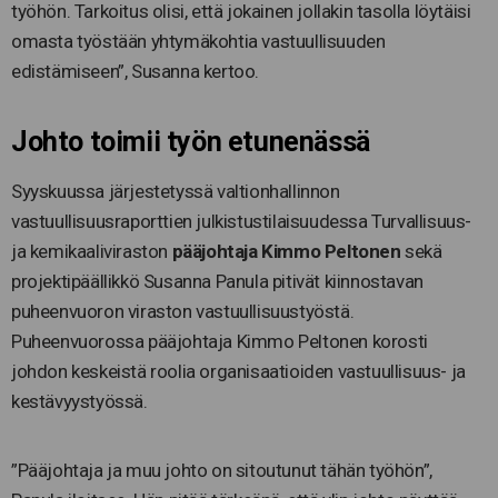
työhön. Tarkoitus olisi, että jokainen jollakin tasolla löytäisi
omasta työstään yhtymäkohtia vastuullisuuden
edistämiseen”, Susanna kertoo.
Johto toimii työn etunenässä
Syyskuussa järjestetyssä valtionhallinnon
vastuullisuusraporttien julkistustilaisuudessa Turvallisuus-
ja kemikaaliviraston
pääjohtaja Kimmo Peltonen
sekä
projektipäällikkö Susanna Panula pitivät kiinnostavan
puheenvuoron viraston vastuullisuustyöstä.
Puheenvuorossa pääjohtaja Kimmo Peltonen korosti
johdon keskeistä roolia organisaatioiden vastuullisuus- ja
kestävyystyössä.
”Pääjohtaja ja muu johto on sitoutunut tähän työhön”,