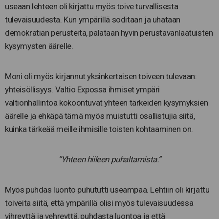
useaan lehteen oli kirjattu myös toive turvallisesta
tulevaisuudesta. Kun ympärillä soditaan ja uhataan
demokratian perusteita, palataan hyvin perustavanlaatuisten
kysymysten äärelle.
Moni oli myös kirjannut yksinkertaisen toiveen tulevaan:
yhteisöllisyys. Valtio Expossa ihmiset ympäri
valtionhallintoa kokoontuvat yhteen tärkeiden kysymyksien
äärelle ja ehkäpä tämä myös muistutti osallistujia siitä,
kuinka tärkeää meille ihmisille toisten kohtaaminen on.
”Yhteen hiileen puhaltamista.”
Myös puhdas luonto puhututti useampaa. Lehtiin oli kirjattu
toiveita siitä, että ympärillä olisi myös tulevaisuudessa
vihreyttä ja vehreyttä, puhdasta luontoa ja että