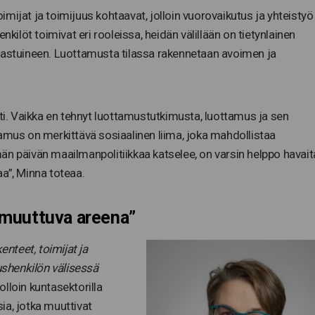
toimijat ja toimijuus kohtaavat, jolloin vuorovaikutus ja yhteistyö
nkilöt toimivat eri rooleissa, heidän välillään on tietynlainen
vastuineen. Luottamusta tilassa rakennetaan avoimen ja
. Vaikka en tehnyt luottamustutkimusta, luottamus ja sen
amus on merkittävä sosiaalinen liima, joka mahdollistaa
n päivän maailmanpolitiikkaa katselee, on varsin helppo havait
a”, Minna toteaa.
ti muuttuva areena”
enteet, toimijat ja
mushenkilön välisessä
lloin kuntasektorilla
sia, jotka muuttivat