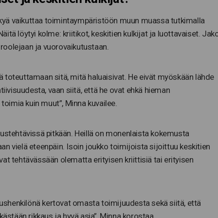
 kykyä vaikuttaa toimintaympäristöön muun muassa tutkimalla
ä löytyi kolme: kriitikot, keskitien kulkijat ja luottavaiset. Jak
ä roolejaan ja vuorovaikutustaan.
ttä toteuttamaan sitä, mitä haluaisivat. He eivät myöskään lähde
tiivisuudesta, vaan siitä, että he ovat ehkä hieman
oimia kuin muut”, Minna kuvailee.
mustehtävissä pitkään. Heillä on monenlaista kokemusta
aan vielä eteenpäin. Isoin joukko toimijoista sijoittuu keskitien
ivat tehtävässään olematta erityisen kriittisiä tai erityisen
shenkilönä kertovat omasta toimijuudesta sekä siitä, että
kästään rikkaus ja hyvä asia”, Minna korostaa.