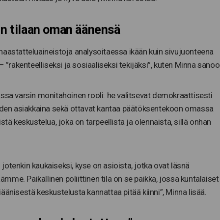
een tilaan oman äänensä
haastatteluaineistoja analysoitaessa ikään kuin sivujuonteena
– ”rakenteelliseksi ja sosiaaliseksi tekijäksi”, kuten Minna sanoo
ilassa varsin monitahoinen rooli: he valitsevat demokraattisesti
luiden asiakkaina sekä ottavat kantaa päätöksentekoon omassa
tä keskustelua, joka on tarpeellista ja olennaista, sillä onhan
otenkin kaukaiseksi, kyse on asioista, jotka ovat läsnä
me. Paikallinen poliittinen tila on se paikka, jossa kuntalaiset
äänisestä keskustelusta kannattaa pitää kiinni”, Minna lisää.