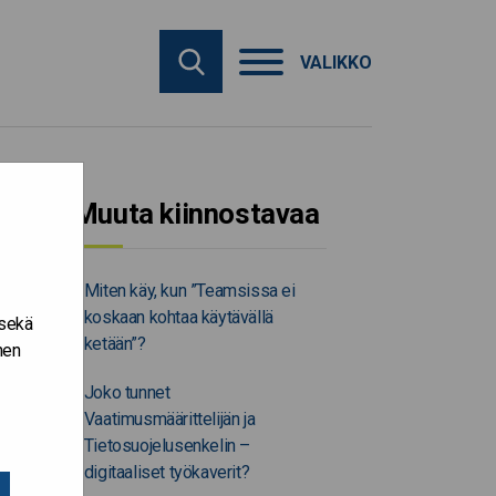
VALIKKO
Muuta kiinnostavaa
Miten käy, kun ”Teamsissa ei
koskaan kohtaa käytävällä
 sekä
ketään”?
nen
Joko tunnet
Vaatimusmäärittelijän ja
Tietosuojelusenkelin –
digitaaliset työkaverit?