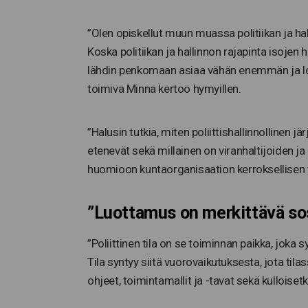
”Olen opiskellut muun muassa politiikan ja h
Koska politiikan ja hallinnon rajapinta isojen h
lähdin penkomaan asiaa vähän enemmän ja lop
toimiva Minna kertoo hymyillen.
”Halusin tutkia, miten poliittishallinnollinen j
etenevät sekä millainen on viranhaltijoiden 
huomioon kuntaorganisaation kerroksellisen ym
”Luottamus on merkittävä sos
”Poliittinen tila on se toiminnan paikka, joka s
Tila syntyy siitä vuorovaikutuksesta, jota tila
ohjeet, toimintamallit ja -tavat sekä kulloisetk