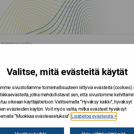
a toiminnan paikka
Valitse, mitä evästeitä käytät
mme sivustollamme toiminnallisuuteen liittyviä evästeitä (cookies)
tiikkaevästeitä, jotka mahdollistavat sen, että sivustomme kehittämi
tuu oikeaan käyttäjätietoon. Valitsemalla "Hyväksy kaikki", hyväksyt
ien evästeiden käytön. Voit myös valita, mitkä evästeet hyväksyt
tsemalla ”Muokkaa evästeasetuksia”.
Lisätietoa evästeistä >