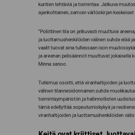
kuntien tehtäviä ja toimintaa. Jatkuva muuto
ajankohtainen, samoin väitöskirjan keskeiset
”Poliittinen tila on jatkuvasti muuttuva areena
ja luottamushenkilöiden välinen suhde elää ja 
vaalit tuovat aina tullessaan ison muutossykä
ja areenan pelisäännöt muuttuvat jokaisella ker
Minna sanoo.
Tutkimus osoitti, että viranhaltijoiden ja luo
välinen tilannesidonnainen suhde muokkaut
toimintaympäristön ja hallinnollisten uudistu
tämä edellyttää sopeutumiskykyä ja resiliens
viranhaltijoiden ja luottamushenkilöiden välis
Keitä ovat kriittiset, luottava