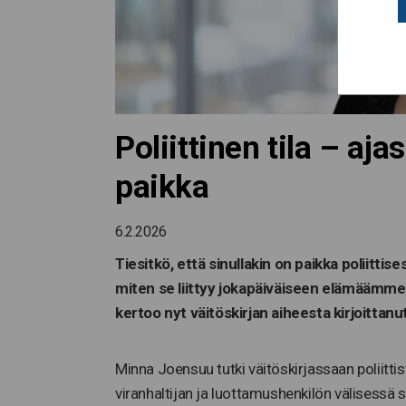
Poliittinen tila – a
paikka
6.2.2026
Tiesitkö, että sinullakin on paikka poliitti
miten se liittyy jokapäiväiseen elämäämme 
kertoo nyt väitöskirjan aiheesta kirjoittan
Minna Joensuu tutki väitöskirjassaan poliittist
viranhaltijan ja luottamushenkilön välisessä s