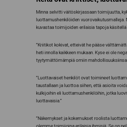
Minna selvitti väitöskirjassaan toimijuutta,
luottamushenkilöiden vuorovaikutusmalleja. Näit
kuvastaa toimijoiden erilaisia tapoja käsitell
”Kriitikot kokivat, etteivät he pääse välttämä
heti innolla kaikkeen mukaan. Kyse ei ole nega
tyytymättömämpiä omiin mahdollisuuksiinsa t
”Luottavaiset henkilöt ovat toimineet luotta
taustallaan ja luottoa siihen, että asioita void
kulkijoihin eli luottamushenkilöihin, jotka luov
luottavaisia.”
”Näkemykset ja kokemukset roolista luottamu
olemme toimijoina erilaisia ihmisiä. Se on pel