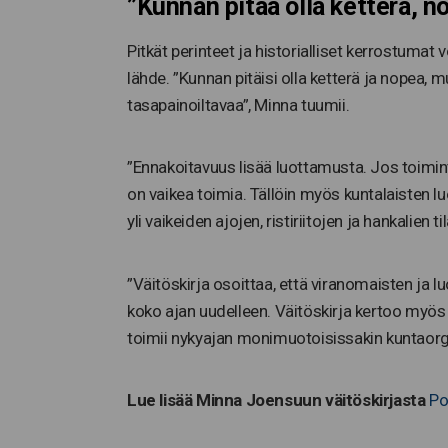
”Kunnan pitää olla ketterä, n
Pitkät perinteet ja historialliset kerrostumat vo
lähde. ”Kunnan pitäisi olla ketterä ja nopea,
tasapainoiltavaa”, Minna tuumii.
”Ennakoitavuus lisää luottamusta. Jos toimin
on vaikea toimia. Tällöin myös kuntalaisten l
yli vaikeiden ajojen, ristiriitojen ja hankalien ti
”Väitöskirja osoittaa, että viranomaisten ja
koko ajan uudelleen. Väitöskirja kertoo myös 
toimii nykyajan monimuotoisissakin kuntaorgan
Lue lisää Minna Joensuun väitöskirjasta
Po