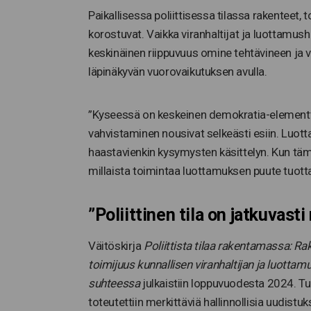
Paikallisessa poliittisessa tilassa rakenteet, 
korostuvat. Vaikka viranhaltijat ja luottamushe
keskinäinen riippuvuus omine tehtävineen ja 
läpinäkyvän vuorovaikutuksen avulla.
”Kyseessä on keskeinen demokratia-elementti
vahvistaminen nousivat selkeästi esiin. Luott
haastavienkin kysymysten käsittelyn. Kun tämä
millaista toimintaa luottamuksen puute tuotta
”Poliittinen tila on jatkuvas
Väitöskirja
Poliittista tilaa rakentamassa: Rak
toimijuus kunnallisen viranhaltijan ja luotta
suhteessa
julkaistiin loppuvuodesta 2024. Tuo
toteutettiin merkittäviä hallinnollisia uudistuk