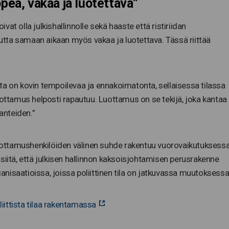
opea, vakaa ja luotettava”
ivat olla julkishallinnolle sekä haaste että ristiriidan
 mutta samaan aikaan myös vakaa ja luotettava. Tässä riittää
ta on kovin tempoilevaa ja ennakoimatonta, sellaisessa tilassa
uottamus helposti rapautuu. Luottamus on se tekijä, joka kantaa
lanteiden.”
 luottamushenkilöiden välinen suhde rakentuu vuorovaikutuksess
siitä, että julkisen hallinnon kaksoisjohtamisen perusrakenne
isaatioissa, joissa poliittinen tila on jatkuvassa muutoksessa
liittista tilaa rakentamassa