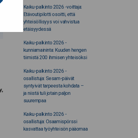
Kaiku-palkinto 2026 -voittaja:
Etävoutipilotti osoitti, että
yhteisöllisyys voi vahvistua
etäisyydessä
Kaiku-palkinto 2026 -
kunniamaininta: Kuuden hengen
tiimistä 200 ihmisen yhteisöksi
Kaiku-palkinto 2026 -
osallistuja: Sesam-päivät
syntyivät tarpeesta kohdata –
y,
ja niistä tuli jotain paljon
suurempaa
Kaiku-palkinto 2026 -
osallistuja: Osaamispörssi
kasvattaa työyhteisön pääomaa