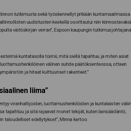
allinnon tutkimusta sekä työskennellyt pitkään kuntamaailmassa
allinnollisten uudistusten keskellä osoittautui niin kiinnostavaksi
ulta väitöskirjan verran”, Espoon kaupungin tutkimusjohtajan
ärjestelmä kuntatasolla toimii, mitä siellä tapahtuu ja miten asiat
ja luottamushenkilöinen välinen suhde päätöksenteossa, ottaen
päristön ja hitaat kulttuuriset rakenteet.”
iaalinen liima”
yntyy viranhaltijoiden, luottamushenkilöiden ja kuntalaisten väliin
ssa tapahtuu ja sitä rajaavat monet tekijät, kuten lainsäädäntö,
in taloudelliset edellytykset”, Minna kertoo.