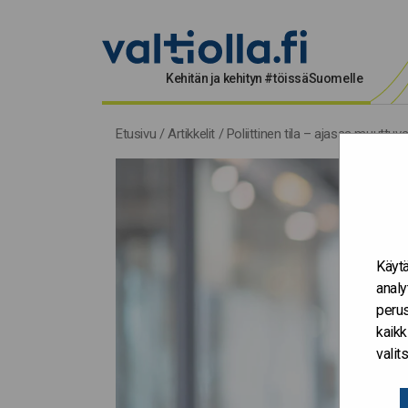
Kehitän ja kehityn #töissäSuomelle
Etusivu
/
Artikkelit
/
Poliittinen tila – ajassa muuttuv
Käytä
analy
perus
kaikk
vali