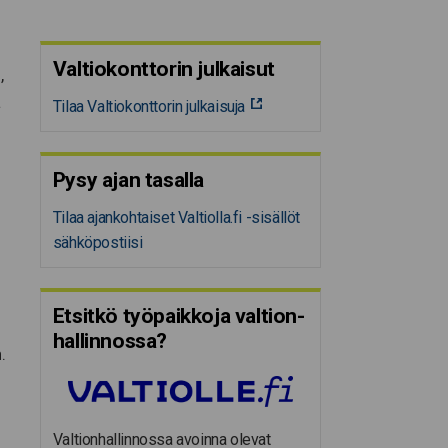
.
Valtiokonttorin julkaisut
,
a
Tilaa Valtiokonttorin julkaisuja
Pysy ajan tasalla
Tilaa ajankohtaiset Valtiolla.fi -sisällöt
sähköpostiisi
Etsitkö työpaikkoja valtion­
hal­lin­nossa?
.
Valtionhallinnossa avoinna olevat