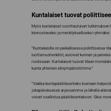
Kuntalaiset tuovat poliittis
Myös kuntalaiset osoittautuivat tutkimuksen 
kiinnostavaksi ja merkitykselliseksi ryhmäksi 
”Kuntalaisilla on paikallisessa poliittisessa t
luottamushenkilöt, asioivat kunnan ja palve
roolissaan. Kuntalaiset tuovat tilaan moniäänis
kunta yhteinen elinympäristömme.”
”Vaikka kuntapäätöksenteko koetaan helposti j
jokapäiväisessä arjessamme ja lähellä elämääm
voivat osallistua päätöksentekoon. Siksi moni