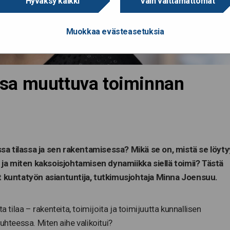
Hyväksy kaikki
Vain välttämättömät
Muokkaa evästeasetuksia
jassa muuttuva toiminnan
sessa tilassa ja sen rakentamisessa? Mikä se on, mistä se löyty
ja miten kaksoisjohtamisen dynamiikka siellä toimii? Tästä
ut kuntatyön asiantuntija, tutkimusjohtaja Minna Joensuu.
a tilaa – rakenteita, toimijoita ja toimijuutta kunnallisen
uhteessa. Miten aihe valikoitui?