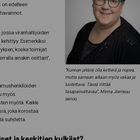
s on edelleen
 havainnot.
, jossa viranhaltijoiden
kehittyy. Esimerkiksi
yksen, koska toimijat
ralla ainakin osittain”,
”Kunnan pitäisi olla ketterä ja nopea,
mutta samaan aikaan myös vakaa ja
luotettava. Tässä riittää
ttamushenkilöiden
tasapainoiltavaa”, Minna Joensuu
uu myös
sanoo.
sten myötä. Kaikki
siä, joka korostaa
tä suhdetta.
iset ja keskitien kulkijat?