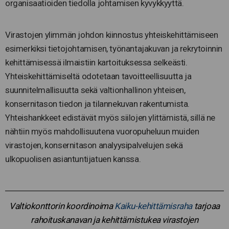
organisaatioiden tiedolla johtamisen kyvykkyyttä.
Virastojen ylimmän johdon kiinnostus yhteiskehittämiseen
esimerkiksi tietojohtamisen, työnantajakuvan ja rekrytoinnin
kehittämisessä ilmaistiin kartoituksessa selkeästi.
Yhteiskehittämiseltä odotetaan tavoitteellisuutta ja
suunnitelmallisuutta sekä valtionhallinon yhteisen,
konsernitason tiedon ja tilannekuvan rakentumista.
Yhteishankkeet edistävät myös siilojen ylittämistä, sillä ne
nähtiin myös mahdollisuutena vuoropuheluun muiden
virastojen, konsernitason analyysipalvelujen sekä
ulkopuolisen asiantuntijatuen kanssa.
Valtiokonttorin koordinoima
Kaiku-kehittämisraha
tarjoaa
rahoituskanavan ja kehittämistukea virastojen