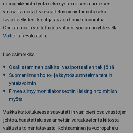
monipaikkaista työtä sekä systeemisen murroksen
ymmärtämistä, lean-ajattelun sisäistämistä sekä
tavoitteellisten itseohjautuvien tiimien toimintaa.
Onnistumisiin voi tutustua valtion työelämän yhteisellä
Valtiolla.fi
–alustalla.
Lue esimerkiksi:
Osallistaminen palkitsi vesiportaalien tekijöitä
Suomenlinnan hoito- ja käyttösuunnitelma tehtiin
yhteisvoimin
Fimea siirtyy monitilakonseptiin Helsingin toimitilan
myötä
Vaikka kartoituksessa saavutettiin vain pieni osa virastojen
johtoa, haastatteluissa annettiin varauksetonta kiitosta
valitusta toimintatavasta. Kohtaaminen ja vuoropuhelu