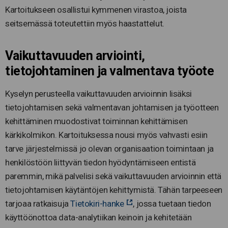
Kartoitukseen osallistui kymmenen virastoa, joista
seitsemässä toteutettiin myös haastattelut.
Vaikuttavuuden arviointi,
tietojohtaminen ja valmentava työote
Kyselyn perusteella vaikuttavuuden arvioinnin lisäksi
tietojohtamisen sekä valmentavan johtamisen ja työotteen
kehittäminen muodostivat toiminnan kehittämisen
kärkikolmikon. Kartoituksessa nousi myös vahvasti esiin
tarve järjestelmissä jo olevan organisaation toimintaan ja
henkilöstöön liittyvän tiedon hyödyntämiseen entistä
paremmin, mikä palvelisi sekä vaikuttavuuden arvioinnin että
tietojohtamisen käytäntöjen kehittymistä. Tähän tarpeeseen
tarjoaa ratkaisuja
Tietokiri-hanke
, jossa tuetaan tiedon
käyttöönottoa data-analytiikan keinoin ja kehitetään