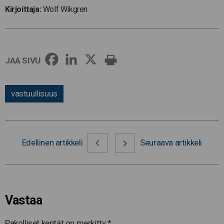
Kirjoittaja:
Wolf Wikgren
JAA SIVU
vastuullisuus
Edellinen artikkeli
Seuraava artikkeli
Vastaa
Pakolliset kentät on merkitty
*