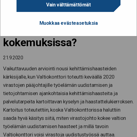
Miltä työelämän
Vain välttämättömät
uudistamisen haasteet
Muokkaa evästeasetuksia
näyttävät johdon
kokemuksissa?
21.9.2020
Vaikuttavuuden arviointi nousi kehittämishaasteiden
kärkisijalle, kun Valtiokonttori toteutti keväällä 2020
virastojen pääjohtajille työelämän uudistamisen ja
tietojohtamisen ajankohtaisia kehittämishaasteita ja
palvelutarpeita kartoittavan kyselyn ja haastattelukierroksen.
Kartoitus toteutettiin, koska Valtiokonttorissa haluttiin
saada hyvä käsitys siitä, miten virastojohto kokee valtion
työelämän uudistamisen haasteet ja millä tavoin
Valtiokonttori voisi virastoja uudistustyössä auttaa.