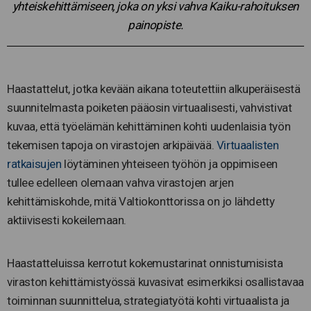
yhteiskehittämiseen, joka on yksi vahva Kaiku-rahoituksen
painopiste.
Haastattelut, jotka kevään aikana toteutettiin alkuperäisestä
suunnitelmasta poiketen pääosin virtuaalisesti, vahvistivat
kuvaa, että työelämän kehittäminen kohti uudenlaisia työn
tekemisen tapoja on virastojen arkipäivää.
Virtuaalisten
ratkaisujen
löytäminen yhteiseen työhön ja oppimiseen
tullee edelleen olemaan vahva virastojen arjen
kehittämiskohde, mitä Valtiokonttorissa on jo lähdetty
aktiivisesti kokeilemaan.
Haastatteluissa kerrotut kokemustarinat onnistumisista
viraston kehittämistyössä kuvasivat esimerkiksi osallistavaa
toiminnan suunnittelua, strategiatyötä kohti virtuaalista ja