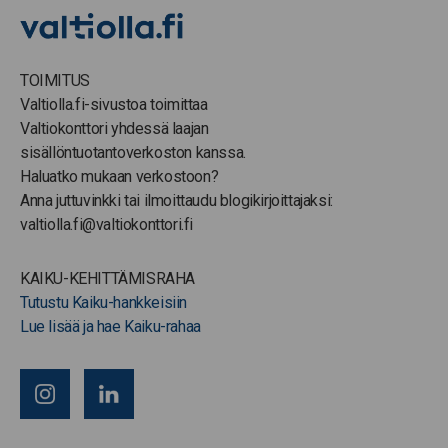
TOIMITUS
Valtiolla.fi-sivustoa toimittaa
Valtiokonttori yhdessä laajan
sisällöntuotantoverkoston kanssa.
Haluatko mukaan verkostoon?
Anna juttuvinkki tai ilmoittaudu blogikirjoittajaksi:
valtiolla.fi@valtiokonttori.fi
KAIKU-KEHITTÄMISRAHA
Tutustu Kaiku-hankkeisiin
Lue lisää ja hae Kaiku-rahaa