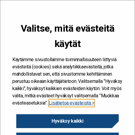
VALIKKO
Valitse, mitä evästeitä
Kehitän ja kehityn #töissäSuomelle
käytät
Etusivu
/
Artikkelit
/
Miltä työelämän uudistamisen haasteet näyttävät
johdon kokemuksissa?
Käytämme sivustollamme toiminnallisuuteen liittyviä
evästeitä (cookies) sekä analytiikkaevästeitä, jotka
mahdollistavat sen, että sivustomme kehittäminen
perustuu oikeaan käyttäjätietoon. Valitsemalla "Hyväksy
kaikki", hyväksyt kaikkien evästeiden käytön. Voit myös
valita, mitkä evästeet hyväksyt valitsemalla ”Muokkaa
evästeasetuksia”.
Lisätietoa evästeistä >
Hyväksy kaikki