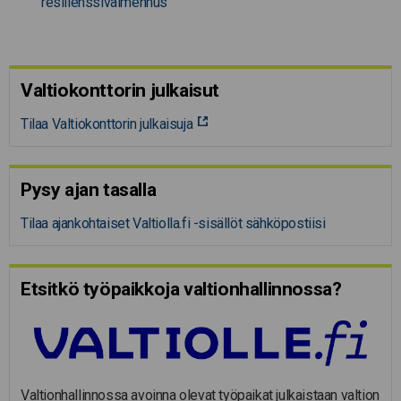
resilienssivalmennus
Valtiokonttorin julkaisut
Tilaa Valtiokonttorin julkaisuja
Pysy ajan tasalla
Tilaa ajankohtaiset Valtiolla.fi -sisällöt sähköpostiisi
Etsitkö työpaikkoja valtion­hal­lin­nossa?
Valtionhallinnossa avoinna olevat työpaikat julkaistaan valtion