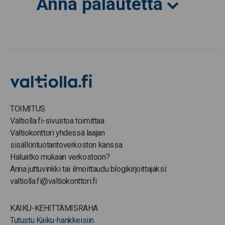
Anna palautetta
TOIMITUS
Valtiolla.fi-sivustoa toimittaa
Valtiokonttori yhdessä laajan
sisällöntuotantoverkoston kanssa.
Haluatko mukaan verkostoon?
Anna juttuvinkki tai ilmoittaudu blogikirjoittajaksi:
valtiolla.fi@valtiokonttori.fi
KAIKU-KEHITTÄMISRAHA
Tutustu Kaiku-hankkeisiin