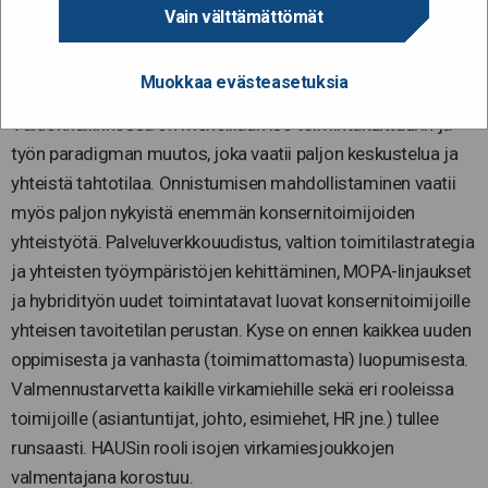
Vain välttämättömät
palveluekosysteemiä
Muokkaa evästeasetuksia
16.6.2021
Valtionhallinnossa on meneillään iso toimintakulttuurin ja
työn paradigman muutos, joka vaatii paljon keskustelua ja
yhteistä tahtotilaa. Onnistumisen mahdollistaminen vaatii
myös paljon nykyistä enemmän konsernitoimijoiden
yhteistyötä. Palveluverkkouudistus, valtion toimitilastrategia
ja yhteisten työympäristöjen kehittäminen, MOPA-linjaukset
ja hybridityön uudet toimintatavat luovat konsernitoimijoille
yhteisen tavoitetilan perustan. Kyse on ennen kaikkea uuden
oppimisesta ja vanhasta (toimimattomasta) luopumisesta.
Valmennustarvetta kaikille virkamiehille sekä eri rooleissa
toimijoille (asiantuntijat, johto, esimiehet, HR jne.) tullee
runsaasti. HAUSin rooli isojen virkamiesjoukkojen
valmentajana korostuu.