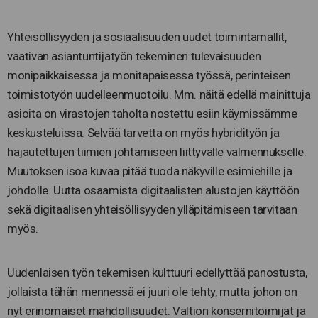
Yhteisöllisyyden ja sosiaalisuuden uudet toimintamallit,
vaativan asiantuntijatyön tekeminen tulevaisuuden
monipaikkaisessa ja monitapaisessa työssä, perinteisen
toimistotyön uudelleenmuotoilu. Mm. näitä edellä mainittuja
asioita on virastojen taholta nostettu esiin käymissämme
keskusteluissa. Selvää tarvetta on myös hybridityön ja
hajautettujen tiimien johtamiseen liittyvälle valmennukselle.
Muutoksen isoa kuvaa pitää tuoda näkyville esimiehille ja
johdolle. Uutta osaamista digitaalisten alustojen käyttöön
sekä digitaalisen yhteisöllisyyden ylläpitämiseen tarvitaan
myös.
Uudenlaisen työn tekemisen kulttuuri edellyttää panostusta,
jollaista tähän mennessä ei juuri ole tehty, mutta johon on
nyt erinomaiset mahdollisuudet. Valtion konsernitoimijat ja