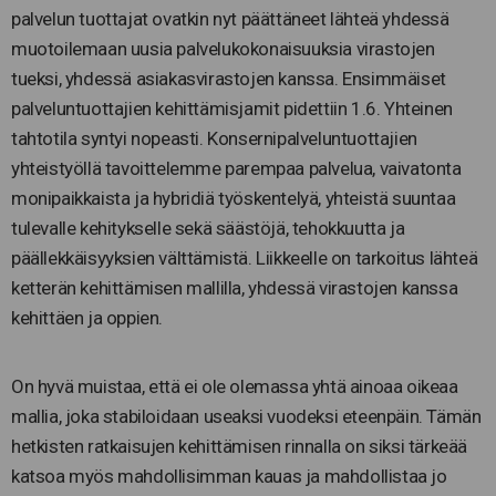
palvelun tuottajat ovatkin nyt päättäneet lähteä yhdessä
muotoilemaan uusia palvelukokonaisuuksia virastojen
tueksi, yhdessä asiakasvirastojen kanssa. Ensimmäiset
palveluntuottajien kehittämisjamit pidettiin 1.6. Yhteinen
tahtotila syntyi nopeasti. Konsernipalveluntuottajien
yhteistyöllä tavoittelemme parempaa palvelua, vaivatonta
monipaikkaista ja hybridiä työskentelyä, yhteistä suuntaa
tulevalle kehitykselle sekä säästöjä, tehokkuutta ja
päällekkäisyyksien välttämistä. Liikkeelle on tarkoitus lähteä
ketterän kehittämisen mallilla, yhdessä virastojen kanssa
kehittäen ja oppien.
On hyvä muistaa, että ei ole olemassa yhtä ainoaa oikeaa
mallia, joka stabiloidaan useaksi vuodeksi eteenpäin. Tämän
hetkisten ratkaisujen kehittämisen rinnalla on siksi tärkeää
katsoa myös mahdollisimman kauas ja mahdollistaa jo