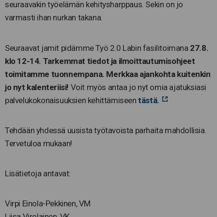
seuraavakin työelämän kehitysharppaus. Sekin on jo
varmasti ihan nurkan takana.
Seuraavat jamit pidämme Työ 2.0 Labin fasilitoimana
27.8.
klo 12-14. Tarkemmat tiedot ja ilmoittautumisohjeet
toimitamme tuonnempana. Merkkaa ajankohta kuitenkin
jo nyt kalenteriisi!
Voit myös antaa jo nyt omia ajatuksiasi
palvelukokonaisuuksien kehittämiseen
tästä.
Tehdään yhdessä uusista työtavoista parhaita mahdollisia.
Tervetuloa mukaan!
Lisätietoja antavat:
Virpi Einola-Pekkinen, VM
Liisa Virolainen, VK