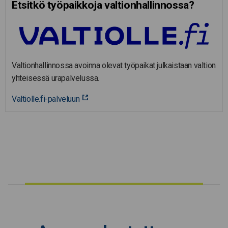
Etsitkö työpaikkoja valtion­hal­lin­nossa?
Valtionhallinnossa avoinna olevat työpaikat julkaistaan valtion
yhteisessä urapalvelussa.
Valtiolle.fi-palveluun