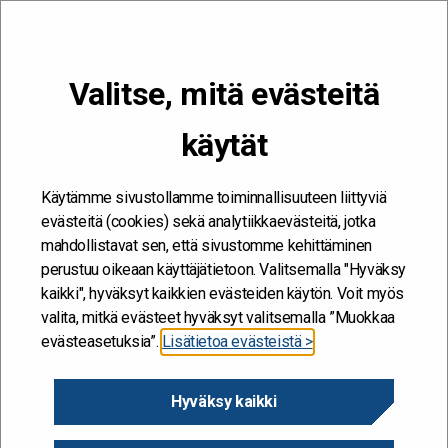
VALIKKO
Valitse, mitä evästeitä
Kehitän ja kehityn #töissäSuomelle
käytät
Etusivu
/
Artikkelit
/
Kohti uuden työn palveluekosysteemiä
Käytämme sivustollamme toiminnallisuuteen liittyviä
evästeitä (cookies) sekä analytiikkaevästeitä, jotka
mahdollistavat sen, että sivustomme kehittäminen
perustuu oikeaan käyttäjätietoon. Valitsemalla "Hyväksy
kaikki", hyväksyt kaikkien evästeiden käytön. Voit myös
valita, mitkä evästeet hyväksyt valitsemalla ”Muokkaa
evästeasetuksia”.
Lisätietoa evästeistä >
Hyväksy kaikki
Kohti uuden työn