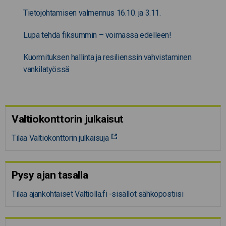
Tietojohtamisen valmennus 16.10. ja 3.11.
Lupa tehdä fiksummin – voimassa edelleen!
Kuormituksen hallinta ja resilienssin vahvistaminen
vankilatyössä
Valtiokonttorin julkaisut
Tilaa Valtiokonttorin julkaisuja
Pysy ajan tasalla
Tilaa ajankohtaiset Valtiolla.fi -sisällöt sähköpostiisi