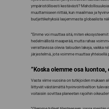
ympäristöllisesti kestävästi? Mahdollisuuksi
muuttamiseen riittää, kun maailmaa ja hyvinv
budjettikehyksiä laajemmasta globaalista n
”Emme voi muuttaa sitä, miten ekosysteemit 
hedelmällistä maaperää, mutta rahaa voimme, s
verrattavissa olevia talouden lakeja, vaikka 
järjestelmä, jota voimme muuttaa yhteisellä pol
”Koska olemme osa luontoa, 
Vasta viime vuosina on tutkijoiden mukaan 
liittyvät väistämättä hyvinvointivaltion tulev
voitaisiin sovittaa planeetan rajoihin oikeude
”Olemme tulleet tilanteeseen, jossa meidän 