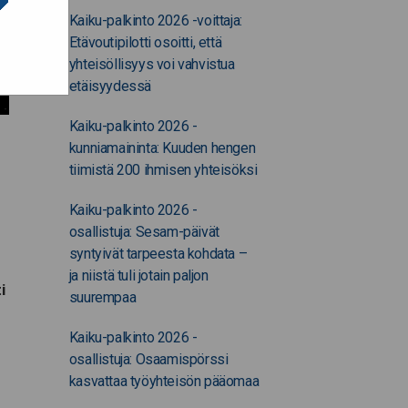
Kaiku-palkinto 2026 -voittaja:
Etävoutipilotti osoitti, että
yhteisöllisyys voi vahvistua
etäisyydessä
Kaiku-palkinto 2026 -
kunniamaininta: Kuuden hengen
tiimistä 200 ihmisen yhteisöksi
Kaiku-palkinto 2026 -
osallistuja: Sesam-päivät
syntyivät tarpeesta kohdata –
ja niistä tuli jotain paljon
i
suurempaa
Kaiku-palkinto 2026 -
osallistuja: Osaamispörssi
kasvattaa työyhteisön pääomaa