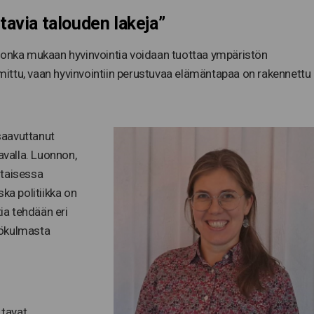
tavia talouden lakeja”
jonka mukaan hyvinvointia voidaan tuottaa ympäristön
oimittu, vaan hyvinvointiin perustuvaa elämäntapaa on rakennettu
 saavuttanut
avalla. Luonnon,
ltaisessa
ka politiikka on
tia tehdään eri
kökulmasta
 tavat