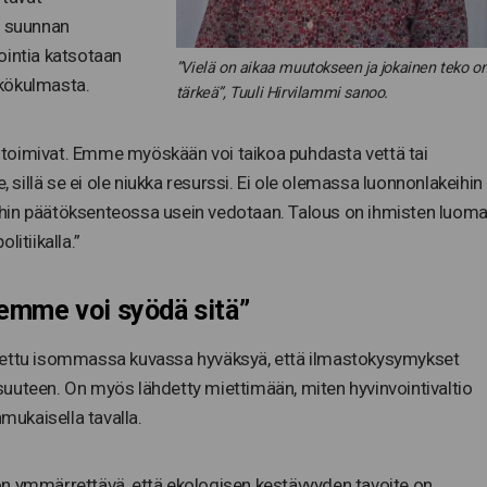
a suunnan
ointia katsotaan
”Vielä on aikaa muutokseen ja jokainen teko o
äkökulmasta.
tärkeä”, Tuuli Hirvilammi sanoo.
toimivat. Emme myöskään voi taikoa puhdasta vettä tai
illä se ei ole niukka resurssi. Ei ole olemassa luonnonlakeihin
niihin päätöksenteossa usein vedotaan. Talous on ihmisten luom
itiikalla.”
emme voi syödä sitä”
alettu isommassa kuvassa hyväksyä, että ilmastokysymykset
aisuuteen. On myös lähdetty miettimään, miten hyvinvointivaltio
nmukaisella tavalla.
on ymmärrettävä, että ekologisen kestävyyden tavoite on