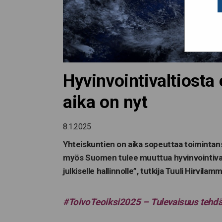
Hyvinvointivaltiosta
aika on nyt
8.1.2025
Yhteiskuntien on aika sopeuttaa toimintansa
myös Suomen tulee muuttua hyvinvointivalti
julkiselle hallinnolle”, tutkija Tuuli Hirvil
#ToivoTeoiksi2025 – Tulevaisuus tehd