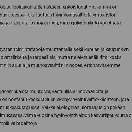
osiaalipolitiikan tutkimukseen erikoistunut Hirvilammi on
kkeessa, joka luotsaa hyvinvointivaltioita ympäristön
a ja rivakoita keinoja siihen, miten julkishallinto voi ohjata
 yritysten toimintatapoja muuttamalla sekä kuntien ja kaupunkien
at tärkeitä ja tarpeellisia, mutta ne eivät enää riitä, koska
at niin suuria ja muutosvauhti niin nopea, että tarvitsemme
eudenmukaista muutosta, vastuullisia innovaatioita ja
 on nostanut keskusteluun ekohyvinvointivaltio-käsitteen, jota
kimuskeskustelussa. Vaikka ekologinen ulottuvuus on pitkään
kimuksessa, viime vuosina hyvinvointivaltion kasvuriippuvuutta o
ämpiä vaihtoehtoja.