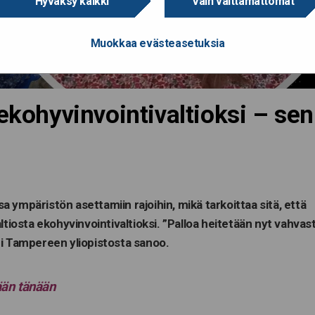
Hyväksy kaikki
Vain välttämättömät
Muokkaa evästeasetuksia
 ekohyvinvointivaltioksi – sen
 ympäristön asettamiin rajoihin, mikä tarkoittaa sitä, että
osta ekohyvinvointivaltioksi. ”Palloa heitetään nyt vahvast
ammi Tampereen yliopistosta sanoo.
ään tänään