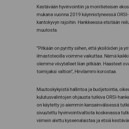
Kestävään hyvinvointiin ja monitieteisen ekos
mukana vuonna 2019 käynnistyneessä ORSI-han
kantokyvyn rajoihin. Hankkeessa etsitään reiluj
muutosta.
”Pitkään on pyritty siihen, että yksilöiden ja
ilmastoteoilla voimme vaikuttaa. Nämä kaikki ov
olemme viivytelleet liian pitkään. Haasteet ov
toimijaksi valtion”, Hirvilammi korostaa.
Muutoskykyistä hallintoa ja budjetointia, oik
kulutusvalintojen ohjausta tutkiva ORSI-hanke
on käytetty jo aiemmin kansainvälisessä tut
sivuutettu hyvinvointivaltiota koskevassa tut
viimein alettu kyseenalaistaa ja etsiä kestäv