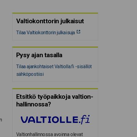
Valtiokonttorin julkaisut
Tilaa Valtiokonttorin julkaisuja
Pysy ajan tasalla
Tilaa ajankohtaiset Valtiolla.fi -sisällöt
sähköpostiisi
Etsitkö työpaikkoja valtion­
hal­lin­nossa?
n
Valtionhallinnossa avoinna olevat