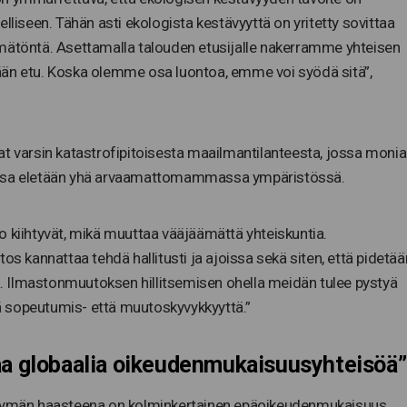
lliseen. Tähän asti ekologista kestävyyttä on yritetty sovittaa
ämätöntä. Asettamalla talouden etusijalle nakerramme yhteisen
ään etu. Koska olemme osa luontoa, emme voi syödä sitä”,
at varsin katastrofipitoisesta maailmantilanteesta, jossa monia
ja jossa eletään yhä arvaamattomammassa ympäristössä.
o kiihtyvät, mikä muuttaa vääjäämättä yhteiskuntia.
os kannattaa tehdä hallitusti ja ajoissa sekä siten, että pidetää
 Ilmastonmuutoksen hillitsemisen ohella meidän tulee pystyä
 sopeutumis- että muutoskyvykkyyttä.”
taa globaalia oikeudenmukaisuusyhteisöä”
rtymän haasteena on kolminkertainen epäoikeudenmukaisuus.