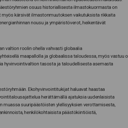
 väestöryhmien osuus historiallisesta ilmastokuormasta on
t myös kärsivät ilmastonmuutoksen vaikutuksista rikkaita
nergianhinnan nousu ja ympäristöverot, heikentävät
n valtion roolin ohella vahvasti globaalia
teisellä maapallolla ja globaalissa taloudessa, myös vastuu 
a hyvinvointivaltion tasosta ja taloudellisesta asemasta
väestöryhmään. Ekohyvinvointitukijat haluavat haastaa
ointitalousajattelua herättämällä ajatuksia uudenlaisista
un muassa suuripäästöisten ylellisyyksien verottamisesta,
ankinnoista, henkilökohtaisista päästökiintiöistä,