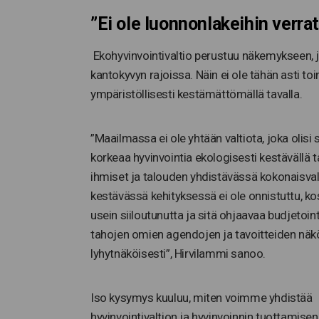
”Ei ole luonnonlakeihin verrat
Ekohyvinvointivaltio perustuu näkemykseen, 
kantokyvyn rajoissa. Näin ei ole tähän asti t
ympäristöllisesti kestämättömällä tavalla.
”Maailmassa ei ole yhtään valtiota, joka olisi
korkeaa hyvinvointia ekologisesti kestävällä t
ihmiset ja talouden yhdistävässä kokonaisva
kestävässä kehityksessä ei ole onnistuttu, kos
usein siiloutunutta ja sitä ohjaavaa budjetoin
tahojen omien agendojen ja tavoitteiden nä
lyhytnäköisesti”, Hirvilammi sanoo.
Iso kysymys kuuluu, miten voimme yhdistää
hyvinvointivaltion ja hyvinvoinnin tuottamisen