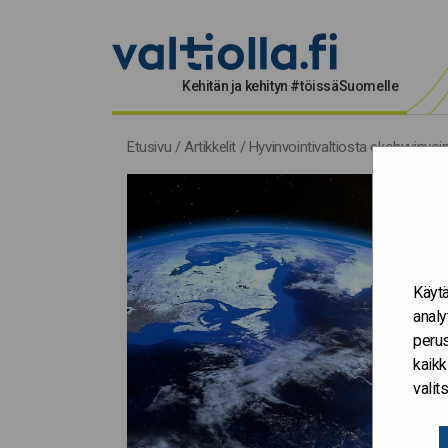
Kehitän ja kehityn #töissäSuomelle
Etusivu
/
Artikkelit
/
Hyvinvointivaltiosta ekohyvinvoin
Käytä
analy
perus
kaikk
vali