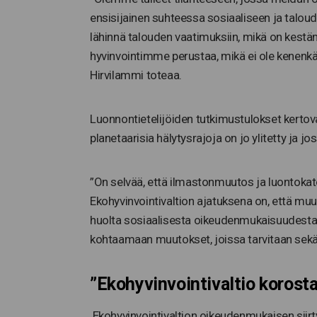
ensisijainen suhteessa sosiaaliseen ja taloude
lähinnä talouden vaatimuksiin, mikä on kest
hyvinvointimme perustaa, mikä ei ole kenenk
Hirvilammi toteaa.
Luonnontietelijöiden tutkimustulokset kertov
planetaarisia hälytysrajoja on jo ylitetty 
”On selvää, että ilmastonmuutos ja luontokat
Ekohyvinvointivaltion ajatuksena on, että muut
huolta sosiaalisesta oikeudenmukaisuudesta.
kohtaamaan muutokset, joissa tarvitaan sekä
”Ekohyvinvointivaltio koros
Ekohyvinvointivaltion oikeudenmukaisen sii