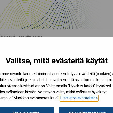
tivaltioksi – sen aika on nyt
Valitse, mitä evästeitä käytät
mme sivustollamme toiminnallisuuteen liittyviä evästeitä (cookies)
tiikkaevästeitä, jotka mahdollistavat sen, että sivustomme kehittämi
tuu oikeaan käyttäjätietoon. Valitsemalla "Hyväksy kaikki", hyväksyt
ien evästeiden käytön. Voit myös valita, mitkä evästeet hyväksyt
tsemalla ”Muokkaa evästeasetuksia”.
Lisätietoa evästeistä >