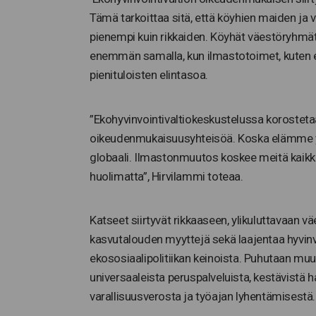
Tämä tarkoittaa sitä, että köyhien maiden ja
pienempi kuin rikkaiden. Köyhät väestöryhmä
enemmän samalla, kun ilmastotoimet, kuten e
pienituloisten elintasoa.
”Ekohyvinvointivaltiokeskustelussa korostetaa
oikeudenmukaisuusyhteisöä. Koska elämme yh
globaali. Ilmastonmuutos koskee meitä kaikki
huolimatta”, Hirvilammi toteaa.
Katseet siirtyvät rikkaaseen, ylikuluttavaan 
kasvutalouden myyttejä sekä laajentaa hyvinv
ekososiaalipolitiikan keinoista. Puhutaan mu
universaaleista peruspalveluista, kestävistä h
varallisuusverosta ja työajan lyhentämisestä.