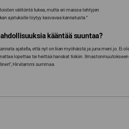
loisten välitöntä tukea, mutta eri maissa tehtyjen
an ajatuksille löytyy kasvavaa kannatusta.”
mahdollisuuksia kääntää suuntaa?
kannata ajatella, että nyt on liian myöhäistä ja juna meni jo. Ei ol
nattaa lopettaa tai heittää hanskat tiskiin. Ilmastonmuutokseen
linen”, Hirvilammi summaa.