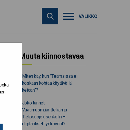
VALIKKO
Muuta kiinnostavaa
Miten käy, kun ”Teamsissa ei
koskaan kohtaa käytävällä
 sekä
ketään”?
nen
Joko tunnet
Vaatimusmäärittelijän ja
Tietosuojelusenkelin –
digitaaliset työkaverit?