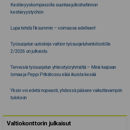
Kestävyyskompassilla suuntaa julkishallinnon
kestävyystyöhön
Lupa tehdä fiksummin – voimassa edelleen!
Työsuojelun uutiskirje valtion työsuojeluhenkilöstölle
2/2026 on julkaistu
Terveisiä työsuojelun yhteistyöryhmältä – Minä kaipaan
lomaa ja Peppi Pitkätossu elää ikuista kesää
Yksin voi edetä nopeasti, yhdessä pääsee vaikuttavampiin
tuloksiin
Valtiokonttorin julkaisut