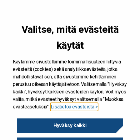
VALIKKO
Valitse, mitä evästeitä
Kehitän ja kehityn #töissäSuomelle
käytät
virtuaalityö
Etusivu
/
virtuaalityö
virtuaalityö
Käytämme sivustollamme toiminnallisuuteen liittyviä
evästeitä (cookies) sekä analytiikkaevästeitä, jotka
mahdollistavat sen, että sivustomme kehittäminen
perustuu oikeaan käyttäjätietoon. Valitsemalla "Hyväksy
kaikki", hyväksyt kaikkien evästeiden käytön. Voit myös
valita, mitkä evästeet hyväksyt valitsemalla ”Muokkaa
evästeasetuksia”.
Lisätietoa evästeistä >
Hyväksy kaikki