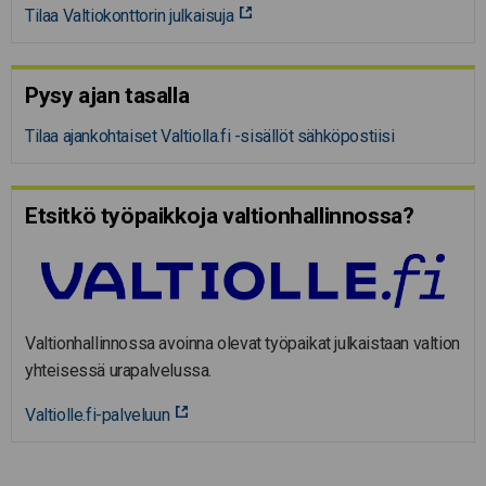
Tilaa Valtiokonttorin julkaisuja
Pysy ajan tasalla
Tilaa ajankohtaiset Valtiolla.fi -sisällöt sähköpostiisi
Etsitkö työpaikkoja valtion­hal­lin­nossa?
Valtionhallinnossa avoinna olevat työpaikat julkaistaan valtion
yhteisessä urapalvelussa.
Valtiolle.fi-palveluun