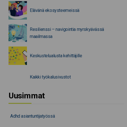
Elävänä ekosysteemeissä
Resilienssi – navigointia myrskyävässä
maailmassa
Keskustelualusta kehittäjille
Kaikki työkalusivustot
Uusimmat
Adhd asiantuntijatyössä