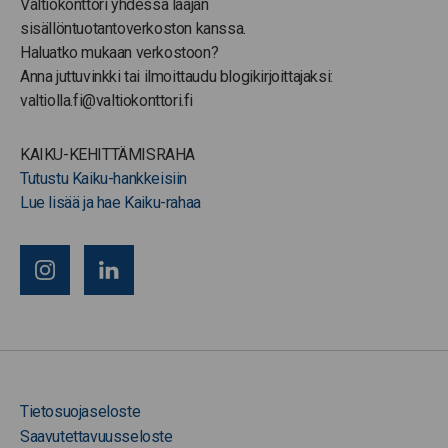
Valtiokonttori yhdessä laajan
sisällöntuotantoverkoston kanssa.
Haluatko mukaan verkostoon?
Anna juttuvinkki tai ilmoittaudu blogikirjoittajaksi:
valtiolla.fi@valtiokonttori.fi
KAIKU-KEHITTÄMISRAHA
Tutustu Kaiku-hankkeisiin
Lue lisää ja hae Kaiku-rahaa
Tietosuojaseloste
Saavutettavuusseloste