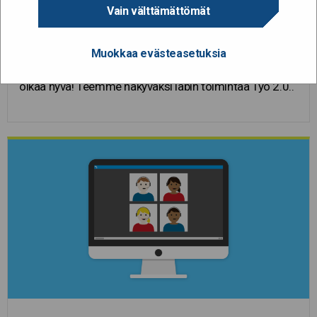
Vain välttämättömät
30.9.2020
Muokkaa evästeasetuksia
Muutamia ajankohtaisi nostoja Työ 2.0 Labin tiimoilta,
olkaa hyvä! Teemme näkyväksi labin toimintaa Työ 2.0..