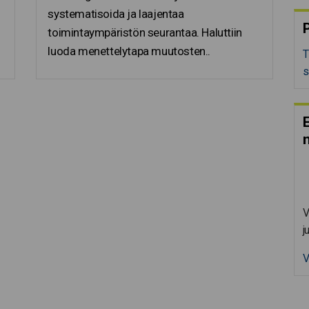
systematisoida ja laajentaa
P
toimintaympäristön seurantaa. Haluttiin
luoda menettelytapa muutosten..
T
s
E
V
j
V