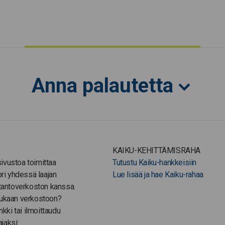
Anna palautetta
KAIKU-KEHITTÄMISRAHA
-sivustoa toimittaa
Tutustu Kaiku-hankkeisiin
ori yhdessä laajan
Lue lisää ja hae Kaiku-rahaa
tantoverkoston kanssa.
ukaan verkostoon?
nkki tai ilmoittaudu
ajaksi: