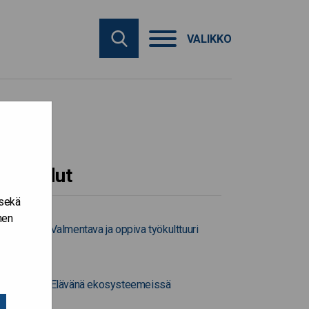
VALIKKO
Työkalut
 sekä
nen
Valmentava ja oppiva työkulttuuri
Elävänä ekosysteemeissä