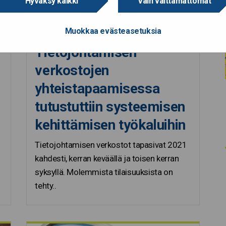
Hyväksy kaikki
Vain välttämättömät
Muokkaa evästeasetuksia
3.6.2022
Tietojohtamisen
verkostojen
yhteistapaamisessa
tutustuttiin systeemisen
kehittämisen työkaluihin
Tietojohtamisen verkostot tapasivat 2021
kahdesti, kerran keväällä ja toisen kerran
syksyllä. Molemmista tilaisuuksista on
tehty..