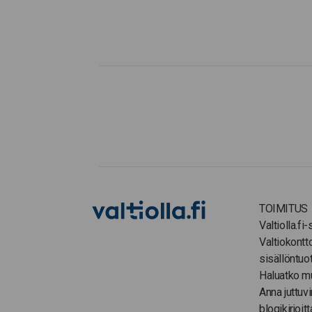
TOIMITUS
Valtiolla.fi
Valtiokontt
sisällöntuo
Haluatko m
Anna juttuvi
blogikirjoitt