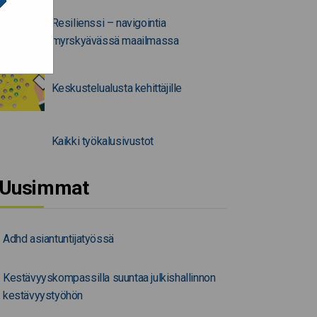
Resilienssi – navigointia
myrskyävässä maailmassa
Keskustelualusta kehittäjille
Kaikki työkalusivustot
Uusimmat
Adhd asiantuntijatyössä
Kestävyyskompassilla suuntaa julkishallinnon
kestävyystyöhön