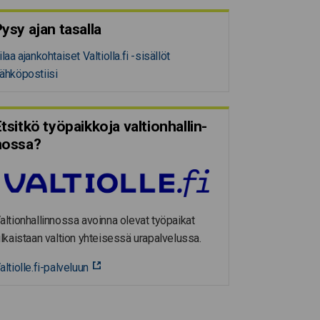
ysy ajan tasalla
ilaa ajankohtaiset Valtiolla.fi -sisällöt
ähköpostiisi
tsitkö työpaikkoja valtion­hal­lin­
nossa?
altionhallinnossa avoinna olevat työpaikat
ulkaistaan valtion yhteisessä urapalvelussa.
altiolle.fi-palveluun