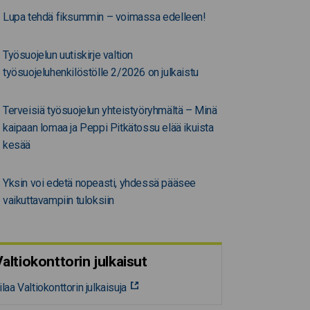
Lupa tehdä fiksummin – voimassa edelleen!
Työsuojelun uutiskirje valtion
työsuojeluhenkilöstölle 2/2026 on julkaistu
Terveisiä työsuojelun yhteistyöryhmältä – Minä
kaipaan lomaa ja Peppi Pitkätossu elää ikuista
kesää
Yksin voi edetä nopeasti, yhdessä pääsee
vaikuttavampiin tuloksiin
altiokonttorin julkaisut
ilaa Valtiokonttorin julkaisuja