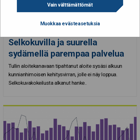
Vain välttämättömät
29.4.2024
Muokkaa evästeasetuksia
Kaiku-palkinto 2024 finalisti:
Selkokuvilla ja suurella
sydämellä parempaa palvelua
Tullin aloitekanavaan tipahtanut aloite sysäsi alkuun
kunnianhimoisen kehitysvirran, jolle ei näy loppua.
Selkokuvakokeilusta alkanut hanke..