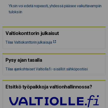
Yksin voi edetä nopeasti, yhdessä pääsee vaikuttavampiin
tuloksiin
Valtiokonttorin julkaisut
Tilaa Valtiokonttorin julkaisuja
Pysy ajan tasalla
Tilaa ajankohtaiset Valtiolla.fi -sisällöt sähköpostiisi
Etsitkö työpaikkoja valtion­hal­lin­nossa?