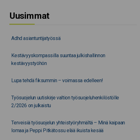
Uusimmat
Adhd asiantuntijatyössä
Kestävyyskompassilla suuntaa julkishallinnon
kestävyystyöhön
Lupa tehdä fiksummin – voimassa edelleen!
Työsuojelun uutiskirje valtion työsuojeluhenkilöstölle
2/2026 on julkaistu
Terveisiä työsuojelun yhteistyöryhmältä – Minä kaipaan
lomaa ja Peppi Pitkätossu elää ikuista kesää