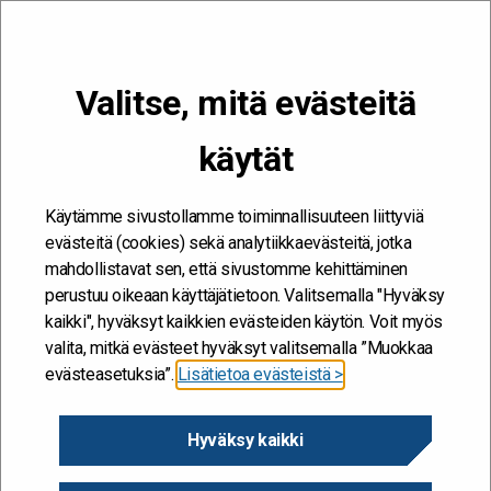
VALIKKO
Valitse, mitä evästeitä
Kehitän ja kehityn #töissäSuomelle
käytät
Tulli
Etusivu
/
Tulli
Tulli
Käytämme sivustollamme toiminnallisuuteen liittyviä
evästeitä (cookies) sekä analytiikkaevästeitä, jotka
mahdollistavat sen, että sivustomme kehittäminen
perustuu oikeaan käyttäjätietoon. Valitsemalla "Hyväksy
kaikki", hyväksyt kaikkien evästeiden käytön. Voit myös
valita, mitkä evästeet hyväksyt valitsemalla ”Muokkaa
evästeasetuksia”.
Lisätietoa evästeistä >
Hyväksy kaikki