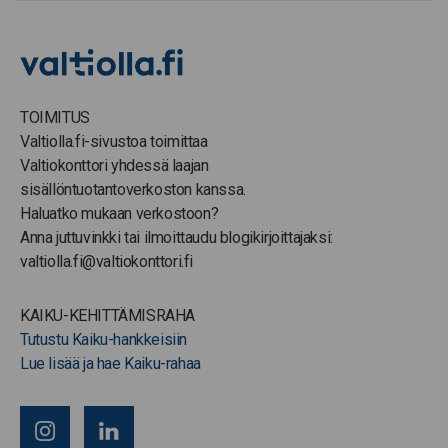
TOIMITUS
Valtiolla.fi-sivustoa toimittaa
Valtiokonttori yhdessä laajan
sisällöntuotantoverkoston kanssa.
Haluatko mukaan verkostoon?
Anna juttuvinkki tai ilmoittaudu blogikirjoittajaksi:
valtiolla.fi@valtiokonttori.fi
KAIKU-KEHITTÄMISRAHA
Tutustu Kaiku-hankkeisiin
Lue lisää ja hae Kaiku-rahaa