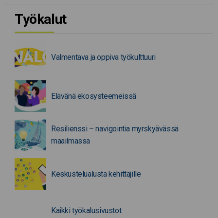
Työkalut
Valmentava ja oppiva työkulttuuri
Elävänä ekosysteemeissä
Resilienssi – navigointia myrskyävässä
maailmassa
Keskustelualusta kehittäjille
Kaikki työkalusivustot