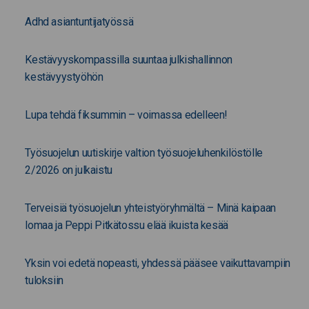
Adhd asiantuntijatyössä
Kestävyyskompassilla suuntaa julkishallinnon
kestävyystyöhön
Lupa tehdä fiksummin – voimassa edelleen!
Työsuojelun uutiskirje valtion työsuojeluhenkilöstölle
2/2026 on julkaistu
Terveisiä työsuojelun yhteistyöryhmältä – Minä kaipaan
lomaa ja Peppi Pitkätossu elää ikuista kesää
Yksin voi edetä nopeasti, yhdessä pääsee vaikuttavampiin
tuloksiin