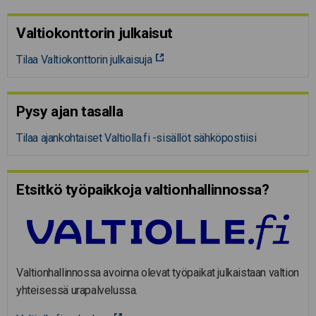
Valtiokonttorin julkaisut
Tilaa Valtiokonttorin julkaisuja
Pysy ajan tasalla
Tilaa ajankohtaiset Valtiolla.fi -sisällöt sähköpostiisi
Etsitkö työpaikkoja valtion­hal­lin­nossa?
Valtionhallinnossa avoinna olevat työpaikat julkaistaan valtion
yhteisessä urapalvelussa.