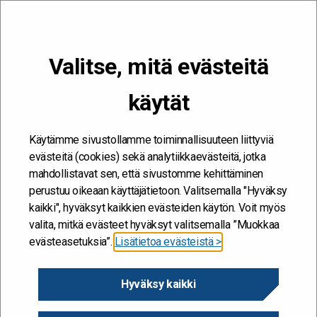
VALIKKO
Valitse, mitä evästeitä
Kehitän ja kehityn #töissäSuomelle
käytät
raportointi
Etusivu
/
raportointi
raportointi
Käytämme sivustollamme toiminnallisuuteen liittyviä
evästeitä (cookies) sekä analytiikkaevästeitä, jotka
mahdollistavat sen, että sivustomme kehittäminen
perustuu oikeaan käyttäjätietoon. Valitsemalla "Hyväksy
kaikki", hyväksyt kaikkien evästeiden käytön. Voit myös
valita, mitkä evästeet hyväksyt valitsemalla ”Muokkaa
evästeasetuksia”.
Lisätietoa evästeistä >
Hyväksy kaikki