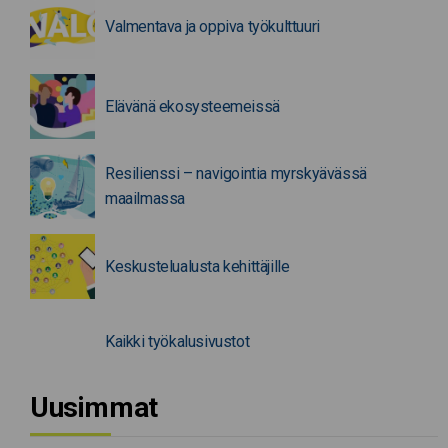
Valmentava ja oppiva työkulttuuri
Elävänä ekosysteemeissä
Resilienssi – navigointia myrskyävässä
maailmassa
Keskustelualusta kehittäjille
Kaikki työkalusivustot
Uusimmat