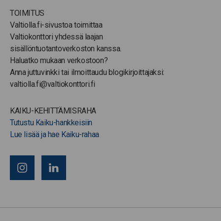
TOIMITUS
Valtiolla.fi-sivustoa toimittaa
Valtiokonttori yhdessä laajan
sisällöntuotantoverkoston kanssa.
Haluatko mukaan verkostoon?
Anna juttuvinkki tai ilmoittaudu blogikirjoittajaksi:
valtiolla.fi@valtiokonttori.fi
KAIKU-KEHITTÄMISRAHA
Tutustu Kaiku-hankkeisiin
Lue lisää ja hae Kaiku-rahaa