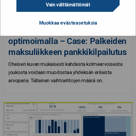
Vain välttämättömät
25.11.2019
Muokkaa evästeasetuksia
Vaihtoehtojoukon rajaaminen
optimoimalla – Case: Palkeiden
maksuliikkeen pankkikilpailutus
Oheisen kuvan mukaisesti kahdesta kolmearvoisesta
joukosta voidaan muodostaa yhdeksän erilaista
arvoparia. Tällainen vaihtoehtojen määrä on..