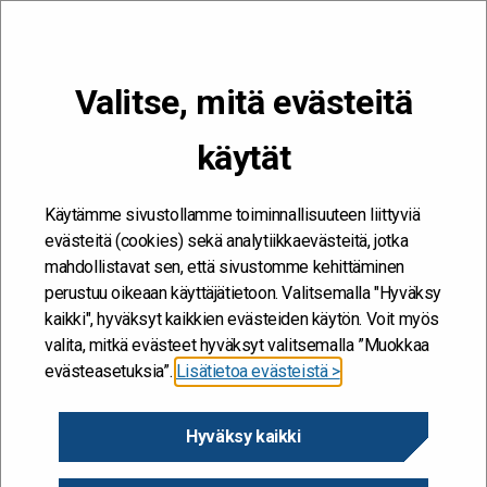
VALIKKO
Valitse, mitä evästeitä
Kehitän ja kehityn #töissäSuomelle
käytät
oppiva organisaatio
Etusivu
/
oppiva organisaatio
oppiva organisaatio
Käytämme sivustollamme toiminnallisuuteen liittyviä
evästeitä (cookies) sekä analytiikkaevästeitä, jotka
mahdollistavat sen, että sivustomme kehittäminen
perustuu oikeaan käyttäjätietoon. Valitsemalla "Hyväksy
kaikki", hyväksyt kaikkien evästeiden käytön. Voit myös
valita, mitkä evästeet hyväksyt valitsemalla ”Muokkaa
evästeasetuksia”.
Lisätietoa evästeistä >
Hyväksy kaikki