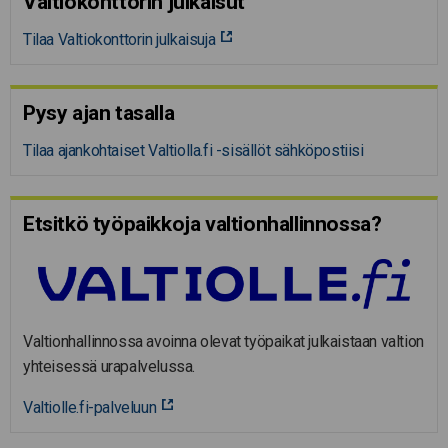
Valtiokonttorin julkaisut
Tilaa Valtiokonttorin julkaisuja
Pysy ajan tasalla
Tilaa ajankohtaiset Valtiolla.fi -sisällöt sähköpostiisi
Etsitkö työpaikkoja valtion­hal­lin­nossa?
Valtionhallinnossa avoinna olevat työpaikat julkaistaan valtion
yhteisessä urapalvelussa.
Valtiolle.fi-palveluun