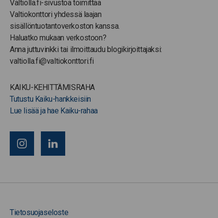
Valtiolla.fi-sivustoa toimittaa
Valtiokonttori yhdessä laajan
sisällöntuotantoverkoston kanssa.
Haluatko mukaan verkostoon?
Anna juttuvinkki tai ilmoittaudu blogikirjoittajaksi:
valtiolla.fi@valtiokonttori.fi
KAIKU-KEHITTÄMISRAHA
Tutustu Kaiku-hankkeisiin
Lue lisää ja hae Kaiku-rahaa
Tietosuojaseloste