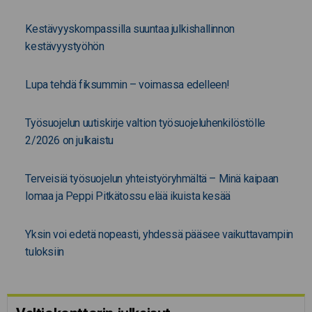
Kestävyyskompassilla suuntaa julkishallinnon
kestävyystyöhön
Lupa tehdä fiksummin – voimassa edelleen!
Työsuojelun uutiskirje valtion työsuojeluhenkilöstölle
2/2026 on julkaistu
Terveisiä työsuojelun yhteistyöryhmältä – Minä kaipaan
lomaa ja Peppi Pitkätossu elää ikuista kesää
Yksin voi edetä nopeasti, yhdessä pääsee vaikuttavampiin
tuloksiin