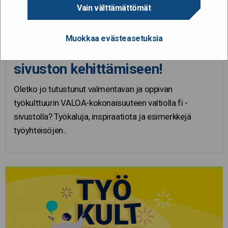
Vain välttämättömät
9.6.2023
Muokkaa evästeasetuksia
Vastaa ja vaikuta VALOA-
sivuston kehittämiseen!
Oletko jo tutustunut valmentavan ja oppivan
työkulttuurin VALOA-kokonaisuuteen valtiolla.fi -
sivustolla? Työkaluja, inspiraatiota ja esimerkkejä
työyhteisöjen..