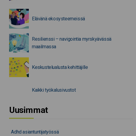
Elävänä ekosysteemeissä
Resilienssi – navigointia myrskyävässä
maailmassa
Keskustelualusta kehittäjille
Kaikki työkalusivustot
Uusimmat
Adhd asiantuntijatyössä