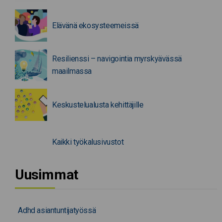
Elävänä ekosysteemeissä
Resilienssi – navigointia myrskyävässä
maailmassa
Keskustelualusta kehittäjille
Kaikki työkalusivustot
Uusimmat
Adhd asiantuntijatyössä