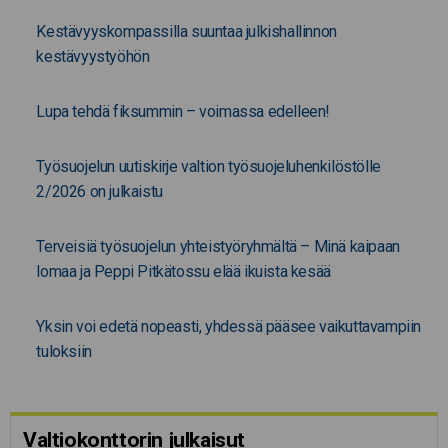
Kestävyyskompassilla suuntaa julkishallinnon
kestävyystyöhön
Lupa tehdä fiksummin – voimassa edelleen!
Työsuojelun uutiskirje valtion työsuojeluhenkilöstölle
2/2026 on julkaistu
Terveisiä työsuojelun yhteistyöryhmältä – Minä kaipaan
lomaa ja Peppi Pitkätossu elää ikuista kesää
Yksin voi edetä nopeasti, yhdessä pääsee vaikuttavampiin
tuloksiin
Valtiokonttorin julkaisut