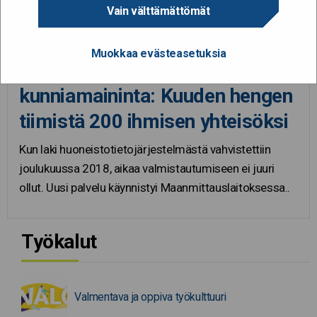
Vain välttämättömät
1.6.2026
Muokkaa evästeasetuksia
Kaiku-palkinto 2026 -
kunniamaininta: Kuuden hengen
tiimistä 200 ihmisen yhteisöksi
Kun laki huoneistotietojärjestelmästä vahvistettiin
joulukuussa 2018, aikaa valmistautumiseen ei juuri
ollut. Uusi palvelu käynnistyi Maanmittauslaitoksessa..
Työkalut
Valmentava ja oppiva työkulttuuri