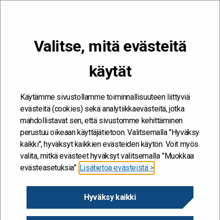
VALIKKO
Valitse, mitä evästeitä
Kehitän ja kehityn #töissäSuomelle
käytät
muuttuva työympäristö
Etusivu
/
muuttuva työympäristö
muuttuva työympäristö
Käytämme sivustollamme toiminnallisuuteen liittyviä
evästeitä (cookies) sekä analytiikkaevästeitä, jotka
mahdollistavat sen, että sivustomme kehittäminen
perustuu oikeaan käyttäjätietoon. Valitsemalla "Hyväksy
kaikki", hyväksyt kaikkien evästeiden käytön. Voit myös
valita, mitkä evästeet hyväksyt valitsemalla ”Muokkaa
evästeasetuksia”.
Lisätietoa evästeistä >
Hyväksy kaikki