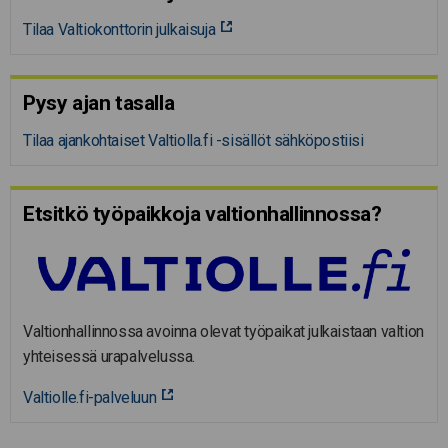
Tilaa Valtiokonttorin julkaisuja
Pysy ajan tasalla
Tilaa ajankohtaiset Valtiolla.fi -sisällöt sähköpostiisi
Etsitkö työpaikkoja valtion­hal­lin­nossa?
Valtionhallinnossa avoinna olevat työpaikat julkaistaan valtion
yhteisessä urapalvelussa.
Valtiolle.fi-palveluun