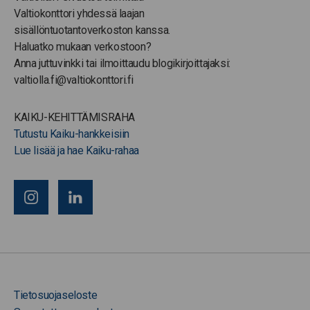
Valtiokonttori yhdessä laajan
sisällöntuotantoverkoston kanssa.
Haluatko mukaan verkostoon?
Anna juttuvinkki tai ilmoittaudu blogikirjoittajaksi:
valtiolla.fi@valtiokonttori.fi
KAIKU-KEHITTÄMISRAHA
Tutustu Kaiku-hankkeisiin
Lue lisää ja hae Kaiku-rahaa
Tietosuojaseloste