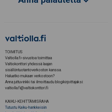
TOIMITUS
Valtiolla.fi-sivustoa toimittaa
Valtiokonttori yhdessä laajan
sisällöntuotantoverkoston kanssa.
Haluatko mukaan verkostoon?
Anna juttuvinkki tai ilmoittaudu blogikirjoittajaksi:
valtiolla.fi@valtiokonttori.fi
KAIKU-KEHITTÄMISRAHA
Tutustu Kaiku-hankkeisiin