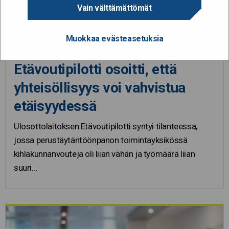
Vain välttämättömät
2.6.2026
Muokkaa evästeasetuksia
Kaiku-palkinto 2026 -voittaja:
Etävoutipilotti osoitti, että
yhteisöllisyys voi vahvistua
etäisyydessä
Ulosottolaitoksen Etävoutipilotti syntyi tilanteessa,
jossa perustäytäntöönpanon toimintayksikössä
kihlakunnanvouteja oli liian vähän ja työmäärä liian
suuri…