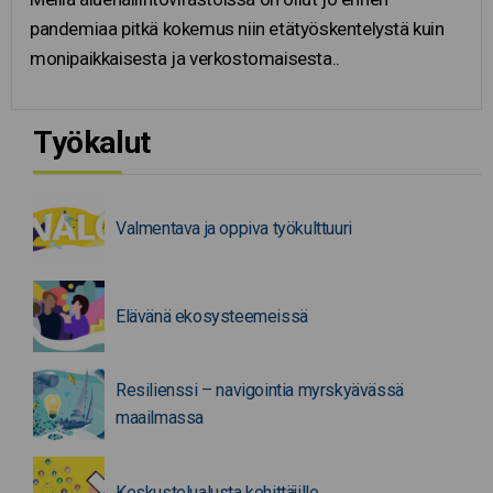
pandemiaa pitkä kokemus niin etätyöskentelystä kuin
monipaikkaisesta ja verkostomaisesta..
Työkalut
Valmentava ja oppiva työkulttuuri
Elävänä ekosysteemeissä
Resilienssi – navigointia myrskyävässä
maailmassa
Keskustelualusta kehittäjille