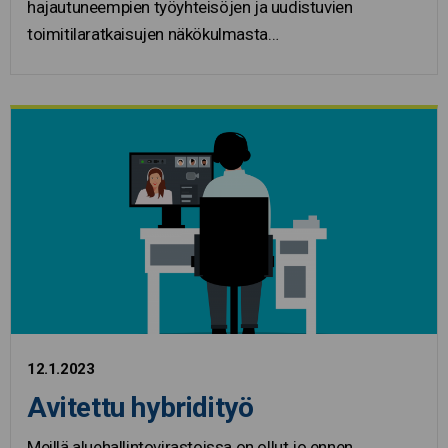
hajautuneempien työyhteisöjen ja uudistuvien
toimitilaratkaisujen näkökulmasta…
12.1.2023
Avitettu hybridityö
Meillä aluehallintovirastoissa on ollut jo ennen