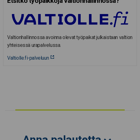
Etsitkö työpaikkoja valtion­hal­lin­nossa?
Valtionhallinnossa avoinna olevat työpaikat julkaistaan valtion
yhteisessä urapalvelussa.
Valtiolle.fi-palveluun
Anna palautetta