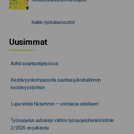
Kaikki työkalusivustot
Uusimmat
Adhd asiantuntijatyössä
Kestävyyskompassilla suuntaa julkishallinnon
kestävyystyöhön
Lupa tehdä fiksummin – voimassa edelleen!
Työsuojelun uutiskirje valtion työsuojeluhenkilöstölle
2/2026 on julkaistu