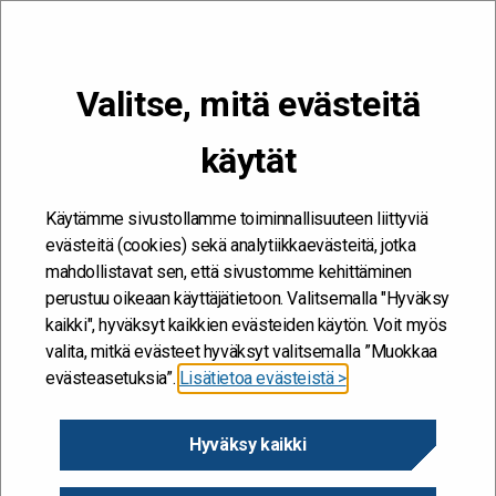
VALIKKO
Valitse, mitä evästeitä
Kehitän ja kehityn #töissäSuomelle
käytät
monipaikkainen työ
Etusivu
/
monipaikkainen työ
monipaikkainen työ
Käytämme sivustollamme toiminnallisuuteen liittyviä
evästeitä (cookies) sekä analytiikkaevästeitä, jotka
mahdollistavat sen, että sivustomme kehittäminen
perustuu oikeaan käyttäjätietoon. Valitsemalla "Hyväksy
kaikki", hyväksyt kaikkien evästeiden käytön. Voit myös
valita, mitkä evästeet hyväksyt valitsemalla ”Muokkaa
evästeasetuksia”.
Lisätietoa evästeistä >
Hyväksy kaikki