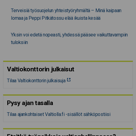
Terveisiä työsuojelun yhteistyöryhmältä – Minä kaipaan
lomaa ja Peppi Pitkätossu elää ikuista kesää
Yksin voi edetä nopeasti, yhdessä pääsee vaikuttavampiin
tuloksiin
Valtiokonttorin julkaisut
Tilaa Valtiokonttorin julkaisuja
Pysy ajan tasalla
Tilaa ajankohtaiset Valtiolla.fi -sisällöt sähköpostiisi