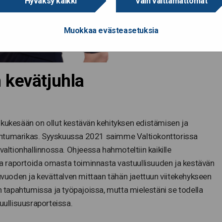
Hyväksy kaikki
Vain välttämättömät
Muokkaa evästeasetuksia
 kevätjuhla
lkukesään on ollut kestävän kehityksen edistämisen ja
ahtumarikas. Syyskuussa 2021 saimme Valtiokonttorissa
valtionhallinnossa. Ohjeessa hahmoteltiin kaikille
paa raportoida omasta toiminnasta vastuullisuuden ja kestävän
uoden ja kevättalven mittaan tähän jaettuun viitekehykseen
on tapahtumissa ja työpajoissa, mutta mielestäni se todella
uullisuusraporteissa.