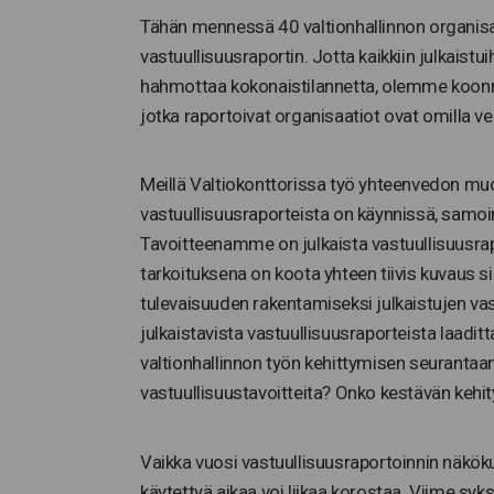
Tähän mennessä 40 valtionhallinnon organisa
vastuullisuusraportin. Jotta kaikkiin julkaist
hahmottaa kokonaistilannetta, olemme koonn
jotka raportoivat organisaatiot ovat omilla ve
Meillä Valtiokonttorissa työ yhteenvedon muo
vastuullisuusraporteista on käynnissä, samoin 
Tavoitteenamme on julkaista vastuullisuusr
tarkoituksena on koota yhteen tiivis kuvaus s
tulevaisuuden rakentamiseksi julkaistujen va
julkaistavista vastuullisuusraporteista laadi
valtionhallinnon työn kehittymisen seurantaa
vastuullisuustavoitteita? Onko kestävän kehi
Vaikka vuosi vastuullisuusraportoinnin näkökul
käytettyä aikaa voi liikaa korostaa. Viime sy