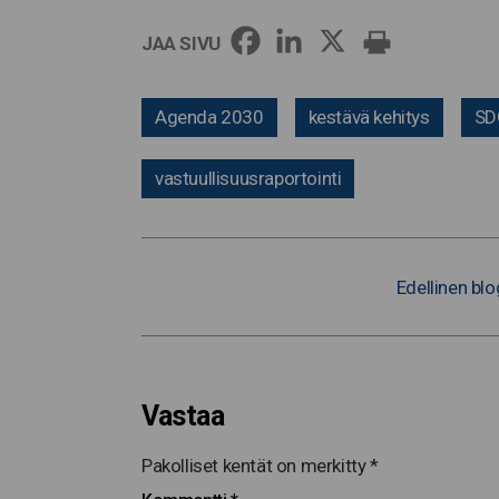
JAA SIVU
Agenda 2030
kestävä kehitys
SD
vastuullisuusraportointi
Edellinen blo
Vastaa
Pakolliset kentät on merkitty
*