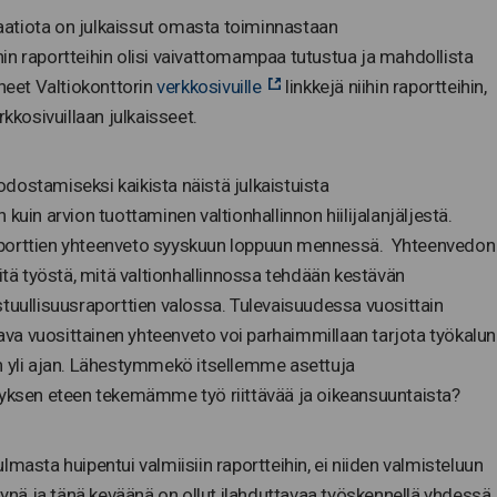
atiota on julkaissut omasta toiminnastaan
uihin raportteihin olisi vaivattomampaa tutustua ja mahdollista
eet Valtiokonttorin
verkkosivuille
linkkejä niihin raportteihin,
rkkosivuillaan julkaisseet.
dostamiseksi kaikista näistä julkaistuista
kuin arvion tuottaminen valtionhallinnon hiilijalanjäljestä.
aporttien yhteenveto syyskuun loppuun mennessä. Yhteenvedon
iitä työstä, mitä valtionhallinnossa tehdään kestävän
stuullisuusraporttien valossa. Tulevaisuudessa vuosittain
ttava vuosittainen yhteenveto voi parhaimmillaan tarjota työkalun
n yli ajan. Lähestymmekö itsellemme asettuja
tyksen eteen tekemämme työ riittävää ja oikeansuuntaista?
masta huipentui valmiisiin raportteihin, ei niiden valmisteluun
ksynä ja tänä keväänä on ollut ilahduttavaa työskennellä yhdessä