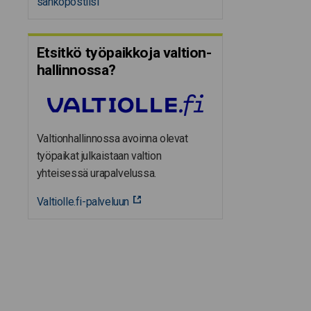
sähköpostiisi
Etsitkö työpaikkoja valtion­
hal­lin­nossa?
Valtionhallinnossa avoinna olevat
työpaikat julkaistaan valtion
yhteisessä urapalvelussa.
Valtiolle.fi-palveluun