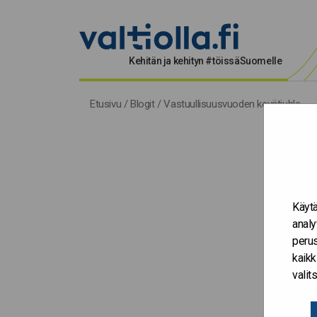
Kehitän ja kehityn #töissäSuomelle
Etusivu
/
Blogit
/
Vastuullisuusvuoden kevätjuhla
Käytä
analy
perus
kaikk
vali