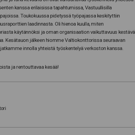
senten kanssa erilaisissa tapahtumissa, Vastuullisilla
öpajoissa. Toukokuussa pidetyssä työpajassa keskityttiin
sraporttien laadinnasta. Oli hienoa kuulla, miten
eoriasta käytännöksi ja oman organisaation vaikuttavuus kestäv
stua. Kesätauon jälkeen hiomme Valtiokonttorissa seuraavan
 jatkamme innolla yhteistä työskentelyä verkoston kanssa.
ista ja rentouttavaa kesää!
tori