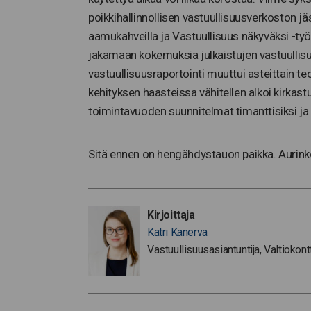
poikkihallinnollisen vastuullisuusverkoston jä
aamukahveilla ja Vastuullisuus näkyväksi -ty
jakamaan kokemuksia julkaistujen vastuullisuu
vastuullisuusraportointi muuttui asteittain t
kehityksen haasteissa vähitellen alkoi kirka
toimintavuoden suunnitelmat timanttisiksi ja
Sitä ennen on hengähdystauon paikka. Aurinko
Kirjoittaja
Katri Kanerva
Vastuullisuusasiantuntija, Valtiokont