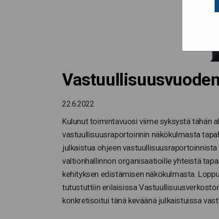
Vastuullisuusvuoden
22.6.2022
Kulunut toimintavuosi viime syksystä tähän a
vastuullisuusraportoinnin näkökulmasta tap
julkaistua ohjeen vastuullisuusraportoinnista 
valtionhallinnon organisaatioille yhteistä ta
kehityksen edistämisen näkökulmasta. Loppuv
tutustuttiin erilaisissa Vastuullisuusverkost
konkretisoitui tänä keväänä julkaistuissa vast