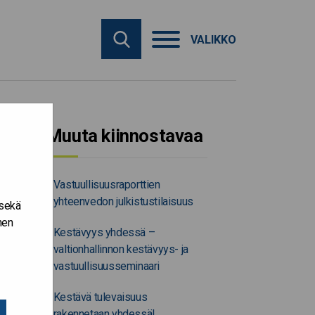
VALIKKO
Muuta kiinnostavaa
Vastuullisuusraporttien
yhteenvedon julkistustilaisuus
 sekä
nen
Kestävyys yhdessä –
valtionhallinnon kestävyys- ja
vastuullisuusseminaari
Kestävä tulevaisuus
rakennetaan yhdessä!