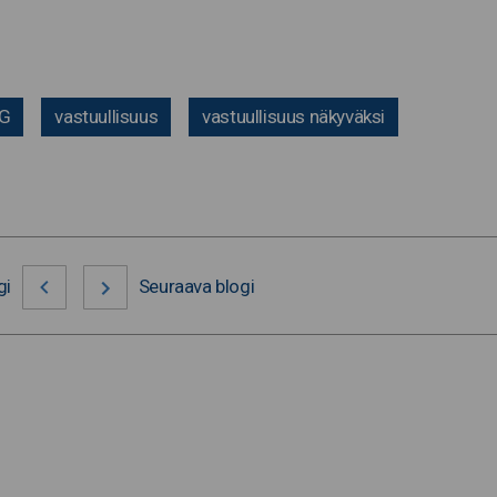
G
vastuullisuus
vastuullisuus näkyväksi
gi
Seuraava blogi