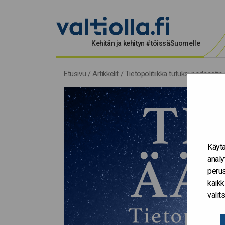
Kehitän ja kehityn #töissäSuomelle
Etusivu
/
Artikkelit
/
Tietopolitiikka tutuksi podcastin 
Käytä
analy
perus
kaikk
vali