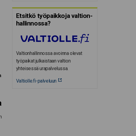
Etsitkö työpaikkoja valtion­
hal­lin­nossa?
Valtionhallinnossa avoinna olevat
työpaikat julkaistaan valtion
yhteisessä urapalvelussa.
a
Valtiolle.fi-palveluun
a
n