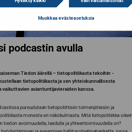
Hyväksy kaikki
Vain välttämättömät
Muokkaa evästeasetuksia
si podcastin avulla
aiseman Tiedon äärellä – tietopolitiikasta tekoihin -
stellaan tietopolitiikasta ja sen yhteiskunnallisesta
 vaikuttavien asiantuntijavieraiden kanssa.
dcastissa pureudutaan tietopoliittisiin toimenpiteisiin ja
olitiikasta monesta eri näkökulmasta. Mitä tietopolitiikka oikei
en tiedon avoimuudella, laadulla ja yhteentoimivuudella on?
n hyödyntämisen ja avaamisen hallitusohjelmahanketta, jossa