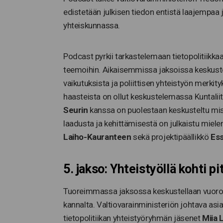
edistetään julkisen tiedon entistä laajempa
yhteiskunnassa.
Podcast pyrkii tarkastelemaan tietopolitiikkaa e
teemoihin. Aikaisemmissa jaksoissa keskuste
vaikutuksista ja poliittisen yhteistyön merki
haasteista on ollut keskustelemassa Kuntalii
Seurin
kanssa on puolestaan keskusteltu misi
laadusta ja kehittämisestä on julkaistu miele
Laiho-Kauranteen
sekä projektipäällikkö
Es
5. jakso: Yhteistyöllä kohti pi
Tuoreimmassa jaksossa keskustellaan vuoropu
kannalta. Valtiovarainministeriön johtava asi
tietopolitiikan yhteistyöryhmän jäsenet
Miia L