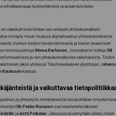
a ja tehokkaampaa hyödyntämistä ja avaamista koko
ri näkökulmista liittäen sen erilaisiin yhteiskunnallisiin
lua on käyty muun muassa digitalisaation yhteiskunnallisista
tyksestä. Kuntien tiedon hyödyntämisestä ja tiedon avaamisen
ton toimitusjohtaja
Minna Karhunen
. Journalismin tutkija
Olli
nformaatiosta ja sen yhteiskunnallisista vaikutuksista. Tiedon
nkiintoinen jakso yhdessä Tilastokeskuksen ylijohtajan J
ohann
si Kaukosen
kanssa.
tkäjänteistä ja vaikuttavaa tietopolitiikka
helun ja yhteistyön merkityksestä tietopolitiikan toteutumise
antuntija
Olli-Pekka Rissanen
saa haastateltavakseen
indellin
ja
Antti Poikolan
. Jaksossa syvennytään siihen, miten