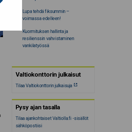
Lupa tehdä fiksummin –
voimassa edelleen!
Kuormituksen hallinta ja
resilienssin vahvistaminen
vankilatyössä
Valtiokonttorin julkaisut
Tilaa Valtiokonttorin julkaisuja
Pysy ajan tasalla
n
Tilaa ajankohtaiset Valtiolla.fi -sisällöt
sähköpostiisi