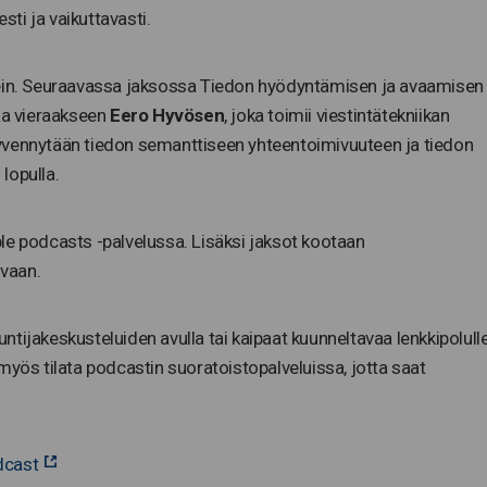
sti ja vaikuttavasti.
lein. Seuraavassa jaksossa Tiedon hyödyntämisen ja avaamisen
a vieraakseen
Eero Hyvösen
, joka toimii viestintätekniikan
yvennytään tiedon semanttiseen yhteentoimivuuteen ja tiedon
lopulla.
le podcasts -palvelussa. Lisäksi jaksot kootaan
ivaan.
untijakeskusteluiden avulla tai kaipaat kuunneltavaa lenkkipolulle
myös tilata podcastin suoratoistopalveluissa, jotta saat
odcast