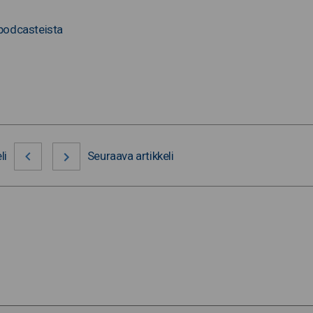
 podcasteista
li
Seuraava artikkeli