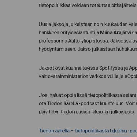
tietopolitiikkaa voidaan toteuttaa pitkäjänteise
Uusia jaksoja julkaistaan noin kuukauden vä
hankkeen erityisasiantuntija
Miina Arajärvi
sa
professorina Aalto-yliopistossa. Jaksossa s
hyödyntämiseen. Jakso julkaistaan huhtikuun 
Jaksot ovat kuunneltavissa Spotifyssa ja App
valtiovarainministeriön verkkosivuille ja eOpp
Jos haluat oppia lisää tietopolitiikasta asiant
ota Tiedon äärellä -podcast kuunteluun. Voit 
päivitetyn tiedon uusien jaksojen julkaisusta.
Tiedon äärellä – tietopolitiikasta tekoihin -p