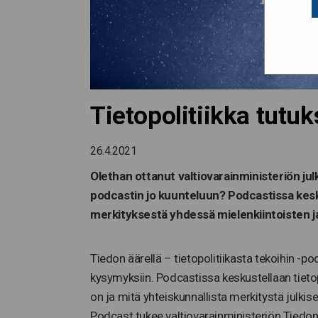
Tietopolitiikka tutuk
26.4.2021
Olethan ottanut valtiovarainministeriön julk
podcastin jo kuunteluun? Podcastissa kesku
merkityksestä yhdessä mielenkiintoisten ja
Tiedon äärellä – tietopolitiikasta tekoihin -po
kysymyksiin. Podcastissa keskustellaan tietop
on ja mitä yhteiskunnallista merkitystä julkis
Podcast tukee valtiovarainministeriön Tiedo