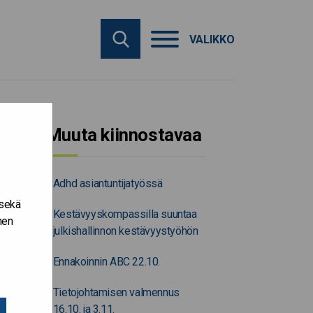
VALIKKO
Muuta kiinnostavaa
Adhd asiantuntijatyössä
 sekä
Kestävyyskompassilla suuntaa
nen
julkishallinnon kestävyystyöhön
Ennakoinnin ABC 22.10.
Tietojohtamisen valmennus
16.10. ja 3.11.