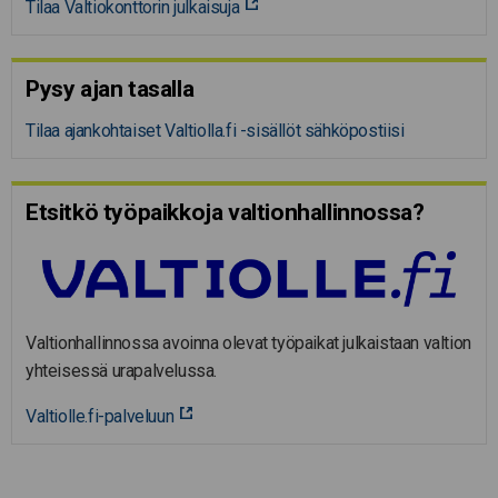
Tilaa Valtiokonttorin julkaisuja
Pysy ajan tasalla
Tilaa ajankohtaiset Valtiolla.fi -sisällöt sähköpostiisi
Etsitkö työpaikkoja valtion­hal­lin­nossa?
Valtionhallinnossa avoinna olevat työpaikat julkaistaan valtion
yhteisessä urapalvelussa.
Valtiolle.fi-palveluun