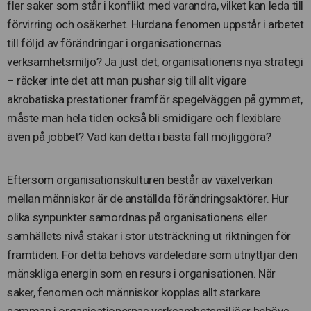
fler saker som står i konflikt med varandra, vilket kan leda till
förvirring och osäkerhet. Hurdana fenomen uppstår i arbetet
till följd av förändringar i organisationernas
verksamhetsmiljö? Ja just det, organisationens nya strategi
– räcker inte det att man pushar sig till allt vigare
akrobatiska prestationer framför spegelväggen på gymmet,
måste man hela tiden också bli smidigare och flexiblare
även på jobbet? Vad kan detta i bästa fall möjliggöra?
Eftersom organisationskulturen består av växelverkan
mellan människor är de anställda förändringsaktörer. Hur
olika synpunkter samordnas på organisationens eller
samhällets nivå stakar i stor utsträckning ut riktningen för
framtiden. För detta behövs värdeledare som utnyttjar den
mänskliga energin som en resurs i organisationen. När
saker, fenomen och människor kopplas allt starkare