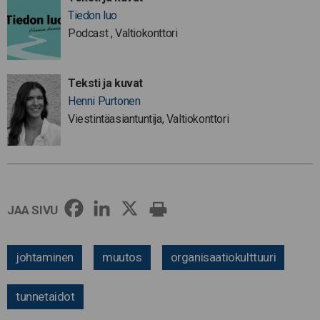
Tiedon luo
Podcast , Valtiokonttori
Teksti ja kuvat
Henni Purtonen
Viestintäasiantuntija, Valtiokonttori
JAA SIVU
johtaminen
muutos
organisaatiokulttuuri
tunnetaidot