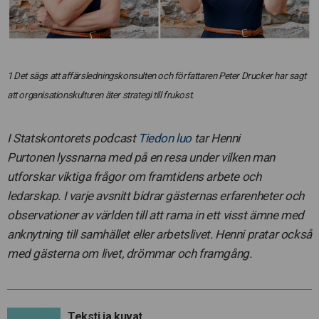
1 Det sägs att affärsledningskonsulten och författaren Peter Drucker har sagt
att organisationskulturen äter strategi till frukost.
I Statskontorets podcast
Tiedon luo
tar Henni
Purtonen lyssnarna med på en resa under vilken man
utforskar viktiga frågor om framtidens arbete och
ledarskap. I varje avsnitt bidrar gästernas erfarenheter och
observationer av världen till att rama in ett visst ämne med
anknytning till samhället eller arbetslivet. Henni pratar också
med gästerna om livet, drömmar och framgång.
Teksti ja kuvat