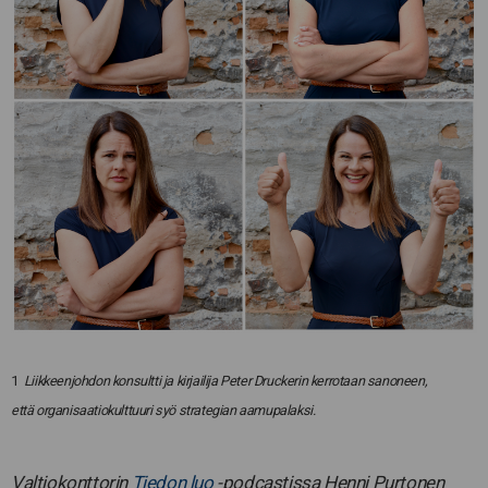
1
Liikkeenjohdon konsultti ja kirjailija Peter Druckerin kerrotaan sanoneen,
että organisaatiokulttuuri syö strategian aamupalaksi.
Valtiokonttorin
Tiedon luo
-podcastissa Henni Purtonen