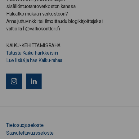
sisällöntuotantoverkoston kanssa.
Haluatko mukaan verkostoon?
Anna juttuvinkki tai ilmoittaudu blogikirjoittajaksi:
valtiolla.fi@valtiokonttori.fi
KAIKU-KEHITTÄMISRAHA
Tutustu Kaiku-hankkeisiin
Lue lisää ja hae Kaiku-rahaa
Tietosuojaseloste
Saavutettavuusseloste