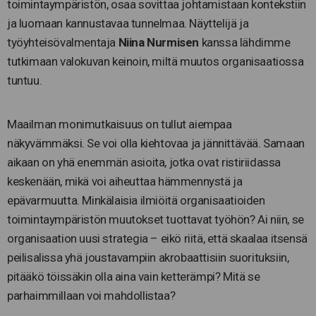
toimintaympäristön, osaa sovittaa johtamistaan kontekstiin
ja luomaan kannustavaa tunnelmaa. Näyttelijä ja
työyhteisövalmentaja
Niina Nurmisen
kanssa lähdimme
tutkimaan valokuvan keinoin, miltä muutos organisaatiossa
tuntuu.
Maailman monimutkaisuus on tullut aiempaa
näkyvämmäksi. Se voi olla kiehtovaa ja jännittävää. Samaan
aikaan on yhä enemmän asioita, jotka ovat ristiriidassa
keskenään, mikä voi aiheuttaa hämmennystä ja
epävarmuutta. Minkälaisia ilmiöitä organisaatioiden
toimintaympäristön muutokset tuottavat työhön? Ai niin, se
organisaation uusi strategia – eikö riitä, että skaalaa itsensä
peilisalissa yhä joustavampiin akrobaattisiin suorituksiin,
pitääkö töissäkin olla aina vain ketterämpi? Mitä se
parhaimmillaan voi mahdollistaa?