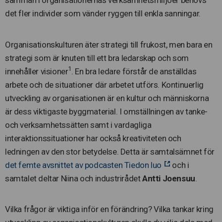
samman i organisationernas verksamhetsmiljöer behövs
det fler individer som vänder ryggen till enkla sanningar.
Organisationskulturen äter strategi till frukost, men bara en
strategi som är knuten till ett bra ledarskap och som
1
innehåller visioner
. En bra ledare förstår de anställdas
arbete och de situationer där arbetet utförs. Kontinuerlig
utveckling av organisationen är en kultur och människorna
är dess viktigaste byggmaterial. I omställningen av tanke-
och verksamhetssätten samt i vardagliga
interaktionssituationer har också kreativiteten och
ledningen av den stor betydelse. Detta är samtalsämnet för
det femte avsnittet av podcasten Tiedon luo
och i
samtalet deltar Niina och industrirådet
Antti Joensuu
.
Vilka frågor är viktiga inför en förändring? Vilka tankar kring