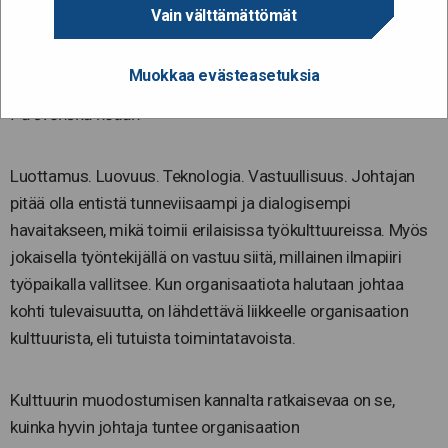
Vain välttämättömät
tuntuu?
Muokkaa evästeasetuksia
26.10.2021
På svenska nedan
Luottamus. Luovuus. Teknologia. Vastuullisuus. Johtajan
pitää olla entistä tunneviisaampi ja dialogisempi
havaitakseen, mikä toimii erilaisissa työkulttuureissa. Myös
jokaisella työntekijällä on vastuu siitä, millainen ilmapiiri
työpaikalla vallitsee. Kun organisaatiota halutaan johtaa
kohti tulevaisuutta, on lähdettävä liikkeelle organisaation
kulttuurista, eli tutuista toimintatavoista.
Kulttuurin muodostumisen kannalta ratkaisevaa on se,
kuinka hyvin johtaja tuntee organisaation