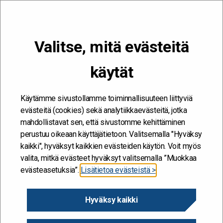
VALIKKO
Valitse, mitä evästeitä
Kehitän ja kehityn #töissäSuomelle
käytät
Etusivu
/
Blogit
/
Tiedon luo: Miltä muutos tuntuu?
Käytämme sivustollamme toiminnallisuuteen liittyviä
evästeitä (cookies) sekä analytiikkaevästeitä, jotka
mahdollistavat sen, että sivustomme kehittäminen
perustuu oikeaan käyttäjätietoon. Valitsemalla "Hyväksy
kaikki", hyväksyt kaikkien evästeiden käytön. Voit myös
valita, mitkä evästeet hyväksyt valitsemalla ”Muokkaa
evästeasetuksia”.
Lisätietoa evästeistä >
Hyväksy kaikki
Tiedon luo: Miltä muutos