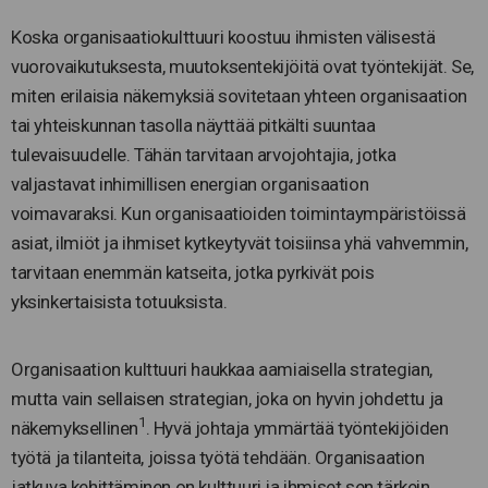
Koska organisaatiokulttuuri koostuu ihmisten välisestä
vuorovaikutuksesta, muutoksentekijöitä ovat työntekijät. Se,
miten erilaisia näkemyksiä sovitetaan yhteen organisaation
tai yhteiskunnan tasolla näyttää pitkälti suuntaa
tulevaisuudelle. Tähän tarvitaan arvojohtajia, jotka
valjastavat inhimillisen energian organisaation
voimavaraksi. Kun organisaatioiden toimintaympäristöissä
asiat, ilmiöt ja ihmiset kytkeytyvät toisiinsa yhä vahvemmin,
tarvitaan enemmän katseita, jotka pyrkivät pois
yksinkertaisista totuuksista.
Organisaation kulttuuri haukkaa aamiaisella strategian,
mutta vain sellaisen strategian, joka on hyvin johdettu ja
1
näkemyksellinen
. Hyvä johtaja ymmärtää työntekijöiden
työtä ja tilanteita, joissa työtä tehdään. Organisaation
jatkuva kehittäminen on kulttuuri ja ihmiset sen tärkein