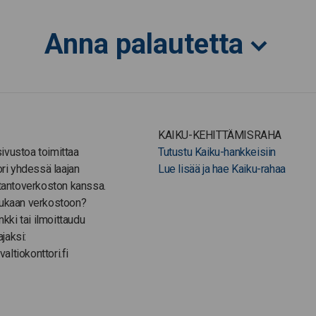
Anna palautetta
KAIKU-KEHITTÄMISRAHA
-sivustoa toimittaa
Tutustu Kaiku-hankkeisiin
ori yhdessä laajan
Lue lisää ja hae Kaiku-rahaa
tantoverkoston kanssa.
ukaan verkostoon?
nkki tai ilmoittaudu
ajaksi:
valtiokonttori.fi