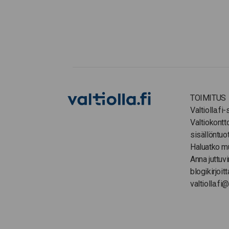
TOIMITUS
Valtiolla.fi
Valtiokontt
sisällöntuo
Haluatko m
Anna juttuvi
blogikirjoitt
valtiolla.fi@