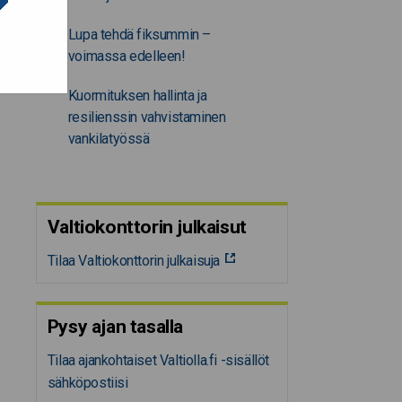
Lupa tehdä fiksummin –
voimassa edelleen!
Kuormituksen hallinta ja
resilienssin vahvistaminen
vankilatyössä
Valtiokonttorin julkaisut
Tilaa Valtiokonttorin julkaisuja
Pysy ajan tasalla
Tilaa ajankohtaiset Valtiolla.fi -sisällöt
sähköpostiisi