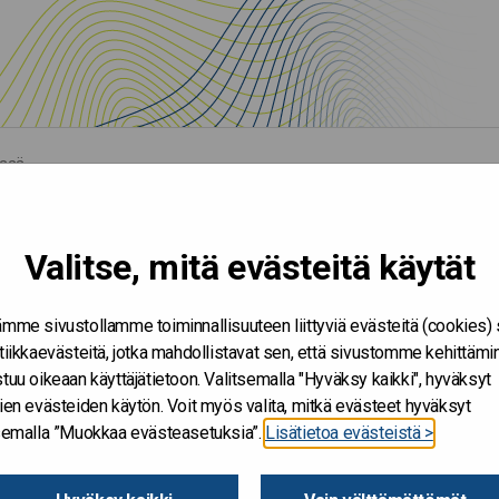
össä
hittäminen työyhteisössä
Valitse, mitä evästeitä käytät
mme sivustollamme toiminnallisuuteen liittyviä evästeitä (cookies)
tiikkaevästeitä, jotka mahdollistavat sen, että sivustomme kehittämi
tuu oikeaan käyttäjätietoon. Valitsemalla "Hyväksy kaikki", hyväksyt
ien evästeiden käytön. Voit myös valita, mitkä evästeet hyväksyt
tsemalla ”Muokkaa evästeasetuksia”.
Lisätietoa evästeistä >