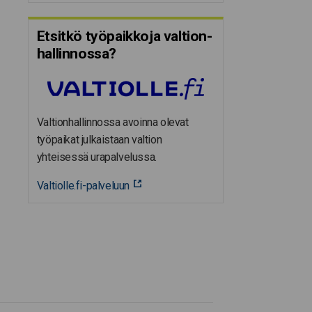
Etsitkö työpaikkoja valtion­
hal­lin­nossa?
Valtionhallinnossa avoinna olevat
työpaikat julkaistaan valtion
yhteisessä urapalvelussa.
Valtiolle.fi-palveluun