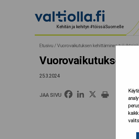
Kehitän ja kehityn #töissäSuomelle
Etusivu
/
Vuorovaikutuksen kehittäminen työyhteis
Vuorovaikutuksen ke
25.3.2024
Käytä
JAA SIVU
analy
perus
kaikk
vali