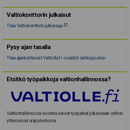
Valtiokonttorin julkaisut
Tilaa Valtiokonttorin julkaisuja
Pysy ajan tasalla
Tilaa ajankohtaiset Valtiolla.fi -sisällöt sähköpostiisi
Etsitkö työpaikkoja valtion­hal­lin­nossa?
Valtionhallinnossa avoinna olevat työpaikat julkaistaan valtion
yhteisessä urapalvelussa.