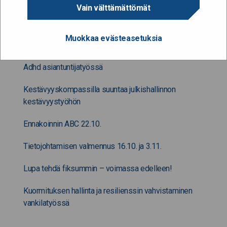
Vain välttämättömät
Muuta kiinnostavaa
Muokkaa evästeasetuksia
Adhd asiantuntijatyössä
Kestävyyskompassilla suuntaa julkishallinnon
kestävyystyöhön
Ennakoinnin ABC 22.10.
Tietojohtamisen valmennus 16.10. ja 3.11.
Lupa tehdä fiksummin – voimassa edelleen!
Kuormituksen hallinta ja resilienssin vahvistaminen
vankilatyössä