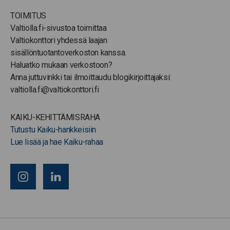
TOIMITUS
Valtiolla.fi-sivustoa toimittaa
Valtiokonttori yhdessä laajan
sisällöntuotantoverkoston kanssa.
Haluatko mukaan verkostoon?
Anna juttuvinkki tai ilmoittaudu blogikirjoittajaksi:
valtiolla.fi@valtiokonttori.fi
KAIKU-KEHITTÄMISRAHA
Tutustu Kaiku-hankkeisiin
Lue lisää ja hae Kaiku-rahaa