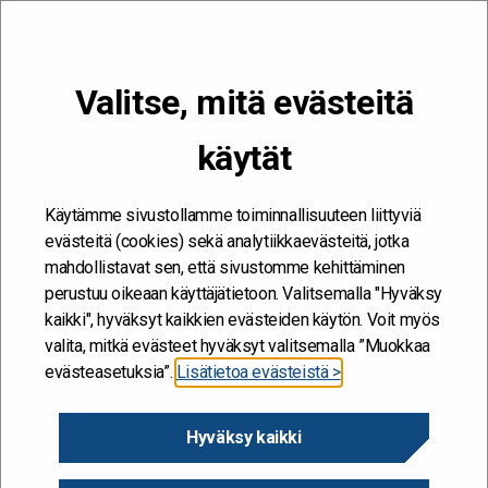
VALIKKO
Valitse, mitä evästeitä
Kehitän ja kehityn #töissäSuomelle
käytät
Etusivu
/
Toimintakulttuurin kehittäminen THL:n Kuopion
toimipisteessä
Käytämme sivustollamme toiminnallisuuteen liittyviä
Toimintakulttuurin
evästeitä (cookies) sekä analytiikkaevästeitä, jotka
mahdollistavat sen, että sivustomme kehittäminen
kehittäminen THL:n
perustuu oikeaan käyttäjätietoon. Valitsemalla "Hyväksy
Kuopion toimipisteessä
kaikki", hyväksyt kaikkien evästeiden käytön. Voit myös
valita, mitkä evästeet hyväksyt valitsemalla ”Muokkaa
evästeasetuksia”.
Lisätietoa evästeistä >
6.2.2025
Hyväksy kaikki
JAA SIVU