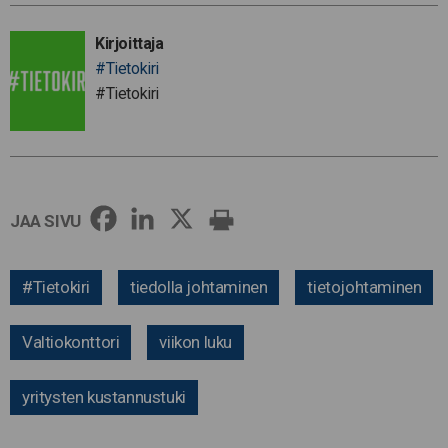
Kirjoittaja
#Tietokiri
#Tietokiri
JAA SIVU
#Tietokiri
tiedolla johtaminen
tietojohtaminen
Valtiokonttori
viikon luku
yritysten kustannustuki