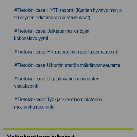
#Tietokiri-case: HYTE-raportti (Kuntien hyvinvoinnin ja
terveyden edistämisen kustannukset)
#Tietokiri-case: Julkisten hankintojen
kokonaisvolyymi
#Tietokiri-case: HR-raportoinnin puoliautomatisointi
#Tietokiri-case: Ulkoministeriön määrärahanseuranta
#Tietokiri-case: Digitalisaatio-osaamisten
visualisointi
#Tietokiri-case: Työ- ja elinkeinoministeriön
määrärahanseuranta
Valtiokonttorin julkaisut