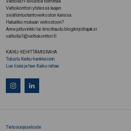
Valtiolla.fi-sivustoa toimittaa
Valtiokonttori yhdessä laajan
sisällöntuotantoverkoston kanssa.
Haluatko mukaan verkostoon?
Anna juttuvinkki tai ilmoittaudu blogikirjoittajaksi:
valtiolla.fi@valtiokonttori.fi
KAIKU-KEHITTÄMISRAHA
Tutustu Kaiku-hankkeisiin
Lue lisää ja hae Kaiku-rahaa
Tietosuojaseloste