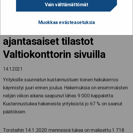
Koronan kurittamille
Vain välttämättömät
yrityksille tarjolla
Muokkaa evästeasetuksia
kustannustukea –
ajantasaiset tilastot
Valtiokonttorin sivuilla
14.1.2021
Yrityksille suunnatun kustannustuen toinen hakukierros
käynnistyi juuri ennen joulua. Hakemuksia on ensimmäisten
neljän viikon aikana saapunut lähes 9 000 kappaletta.
Kustannustukea hakeneista yrityksistä jo 67 % on saanut
päätöksen.
Torstaihin 14.1.2020 mennessä tukea on maksettu 1 718