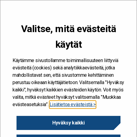
VALIKKO
Valitse, mitä evästeitä
Kehitän ja kehityn #töissäSuomelle
käytät
Etusivu
/
Työelämä valtiolla
/
Koronan kurittamille yrityksille tarjolla
kustannustukea – ajantasaiset tilastot Valtiokonttorin sivuilla
Käytämme sivustollamme toiminnallisuuteen liittyviä
evästeitä (cookies) sekä analytiikkaevästeitä, jotka
mahdollistavat sen, että sivustomme kehittäminen
perustuu oikeaan käyttäjätietoon. Valitsemalla "Hyväksy
kaikki", hyväksyt kaikkien evästeiden käytön. Voit myös
valita, mitkä evästeet hyväksyt valitsemalla ”Muokkaa
evästeasetuksia”.
Lisätietoa evästeistä >
Hyväksy kaikki