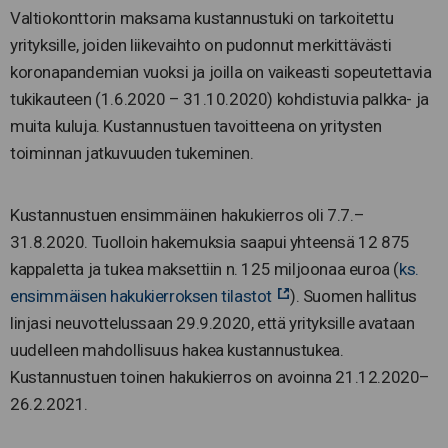
Valtiokonttorin maksama kustannustuki on tarkoitettu
yrityksille, joiden liikevaihto on pudonnut merkittävästi
koronapandemian vuoksi ja joilla on vaikeasti sopeutettavia
tukikauteen (1.6.2020 – 31.10.2020) kohdistuvia palkka- ja
muita kuluja. Kustannustuen tavoitteena on yritysten
toiminnan jatkuvuuden tukeminen.
Kustannustuen ensimmäinen hakukierros oli 7.7.–
31.8.2020. Tuolloin hakemuksia saapui yhteensä 12 875
kappaletta ja tukea maksettiin n. 125 miljoonaa euroa (
ks.
ensimmäisen hakukierroksen tilastot
). Suomen hallitus
linjasi neuvottelussaan 29.9.2020, että yrityksille avataan
uudelleen mahdollisuus hakea kustannustukea.
Kustannustuen toinen hakukierros on avoinna 21.12.2020–
26.2.2021.