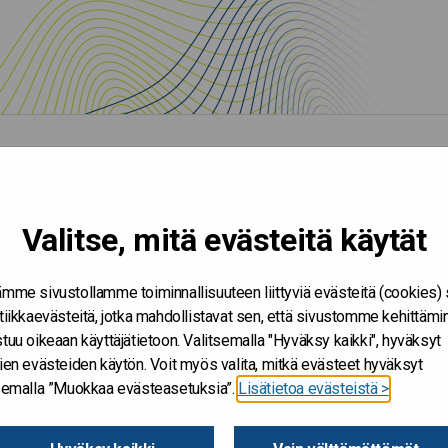
itos
innin laitos
Valitse, mitä evästeitä käytät
mme sivustollamme toiminnallisuuteen liittyviä evästeitä (cookies)
tiikkaevästeitä, jotka mahdollistavat sen, että sivustomme kehittämi
tuu oikeaan käyttäjätietoon. Valitsemalla "Hyväksy kaikki", hyväksyt
ien evästeiden käytön. Voit myös valita, mitkä evästeet hyväksyt
tsemalla ”Muokkaa evästeasetuksia”.
Lisätietoa evästeistä >