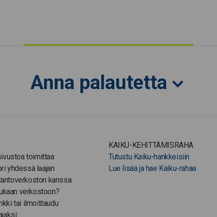
Anna palautetta
KAIKU-KEHITTÄMISRAHA
-sivustoa toimittaa
Tutustu Kaiku-hankkeisiin
ori yhdessä laajan
Lue lisää ja hae Kaiku-rahaa
tantoverkoston kanssa.
ukaan verkostoon?
nkki tai ilmoittaudu
ajaksi: