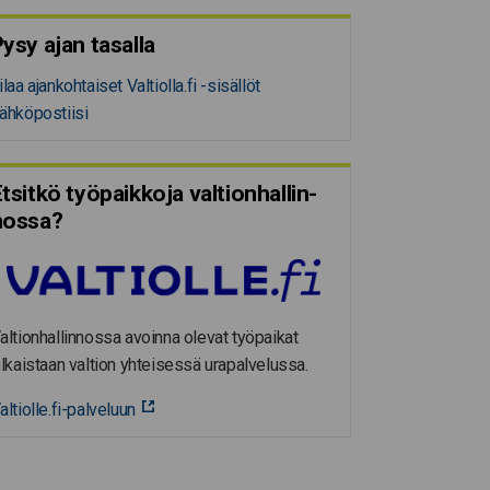
ysy ajan tasalla
ilaa ajankohtaiset Valtiolla.fi -sisällöt
ähköpostiisi
tsitkö työpaikkoja valtion­hal­lin­
nossa?
altionhallinnossa avoinna olevat työpaikat
ulkaistaan valtion yhteisessä urapalvelussa.
altiolle.fi-palveluun