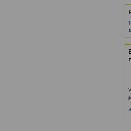
P
T
s
E
V
j
V