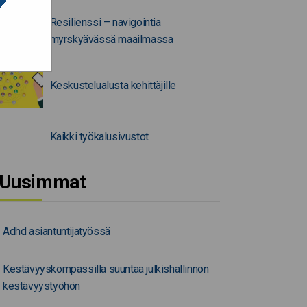
Resilienssi – navigointia
myrskyävässä maailmassa
Keskustelualusta kehittäjille
Kaikki työkalusivustot
Uusimmat
Adhd asiantuntijatyössä
Kestävyyskompassilla suuntaa julkishallinnon
kestävyystyöhön