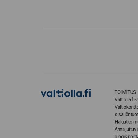
TOIMITUS
Valtiolla.fi
Valtiokontt
sisällöntuo
Haluatko m
Anna juttuvi
blogikirjoitt