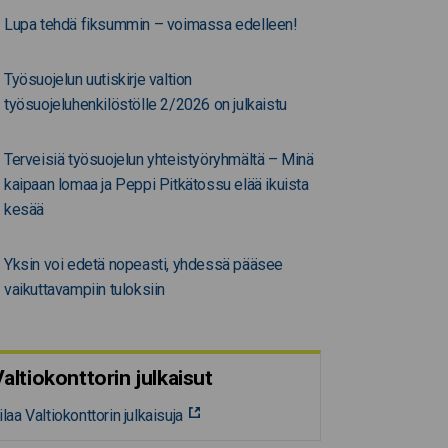
Lupa tehdä fiksummin – voimassa edelleen!
Työsuojelun uutiskirje valtion
työsuojeluhenkilöstölle 2/2026 on julkaistu
Terveisiä työsuojelun yhteistyöryhmältä – Minä
kaipaan lomaa ja Peppi Pitkätossu elää ikuista
kesää
Yksin voi edetä nopeasti, yhdessä pääsee
vaikuttavampiin tuloksiin
altiokonttorin julkaisut
ilaa Valtiokonttorin julkaisuja