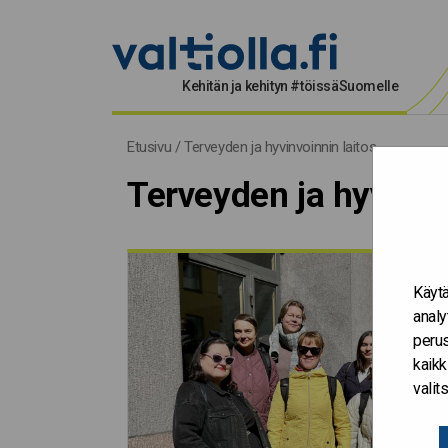
Kehitän ja kehityn #töissäSuomelle
Terveyden ja hyvinvoinnin la
Etusivu
/
Terveyden ja hyvinvoinnin laitos
Terveyden ja hyvinvo
Käytä
analy
perus
kaikk
vali