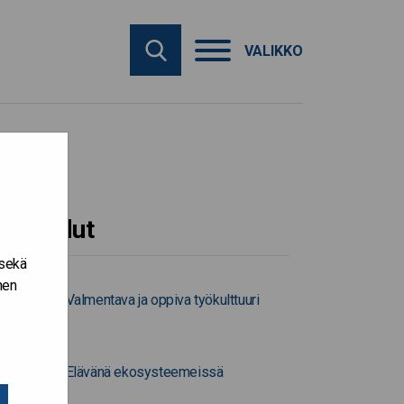
VALIKKO
Työkalut
 sekä
nen
Valmentava ja oppiva työkulttuuri
Elävänä ekosysteemeissä