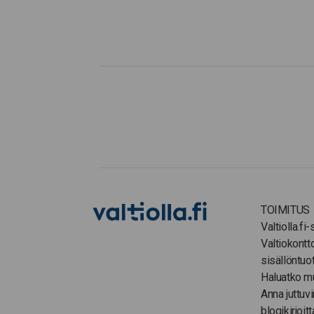
TOIMITUS
Valtiolla.fi
Valtiokontt
sisällöntuo
Haluatko m
Anna juttuvi
blogikirjoitt