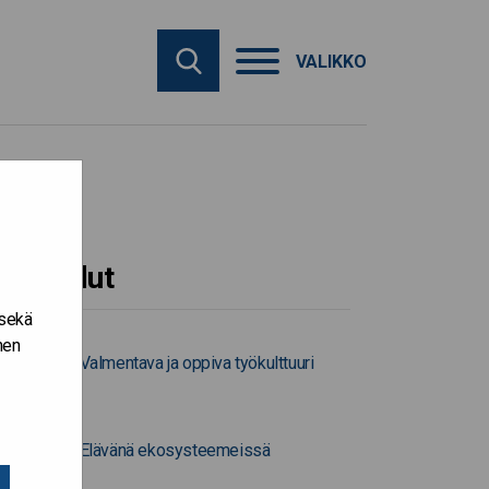
VALIKKO
Työkalut
 sekä
nen
Valmentava ja oppiva työkulttuuri
Elävänä ekosysteemeissä