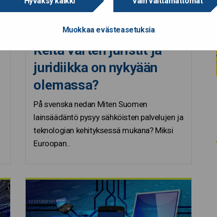
Hyväksy kaikki
Vain välttämättömät
Muokkaa evästeasetuksia
12.5.2022
Keitä varten juristit ja
juridiikka on nykyään
olemassa?
På svenska nedan Miten Suomen
lainsäädäntö pysyy sähköisten palvelujen ja
teknologian kehityksessä mukana? Miksi
Euroopan..