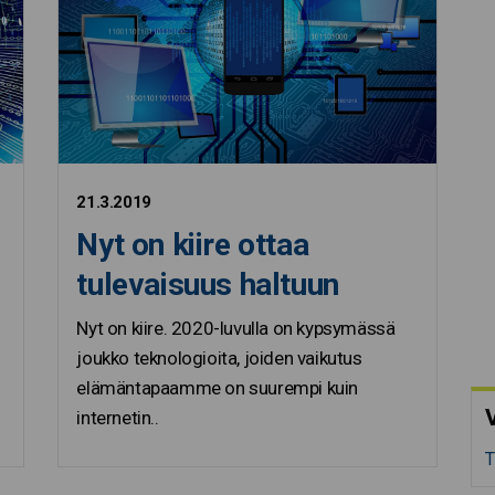
21.3.2019
Nyt on kiire ottaa
tulevaisuus haltuun
Nyt on kiire. 2020-luvulla on kypsymässä
joukko teknologioita, joiden vaikutus
elämäntapaamme on suurempi kuin
V
internetin..
T