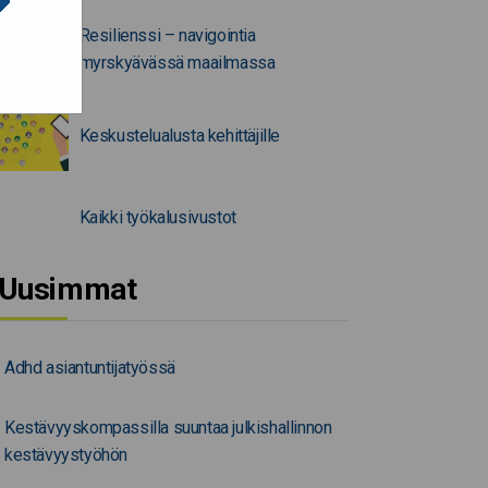
Resilienssi – navigointia
myrskyävässä maailmassa
Keskustelualusta kehittäjille
Kaikki työkalusivustot
Uusimmat
Adhd asiantuntijatyössä
Kestävyyskompassilla suuntaa julkishallinnon
kestävyystyöhön