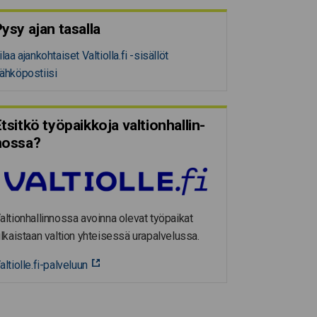
ysy ajan tasalla
ilaa ajankohtaiset Valtiolla.fi -sisällöt
ähköpostiisi
tsitkö työpaikkoja valtion­hal­lin­
nossa?
altionhallinnossa avoinna olevat työpaikat
ulkaistaan valtion yhteisessä urapalvelussa.
altiolle.fi-palveluun