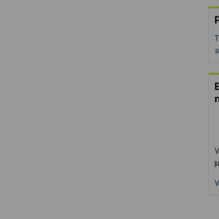
P
T
s
E
V
j
V