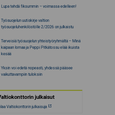
Lupa tehdä fiksummin – voimassa edelleen!
Työsuojelun uutiskirje valtion
työsuojeluhenkilöstölle 2/2026 on julkaistu
Terveisiä työsuojelun yhteistyöryhmältä – Minä
kaipaan lomaa ja Peppi Pitkätossu elää ikuista
kesää
Yksin voi edetä nopeasti, yhdessä pääsee
vaikuttavampiin tuloksiin
altiokonttorin julkaisut
ilaa Valtiokonttorin julkaisuja