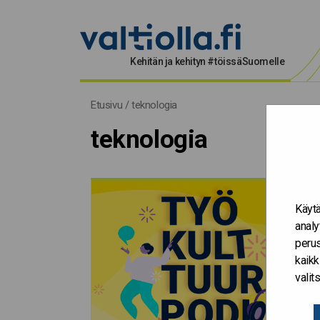
Kehitän ja kehityn #töissäSuomelle
teknologia
Etusivu
/
teknologia
teknologia
Käytä
analy
perus
kaikk
vali