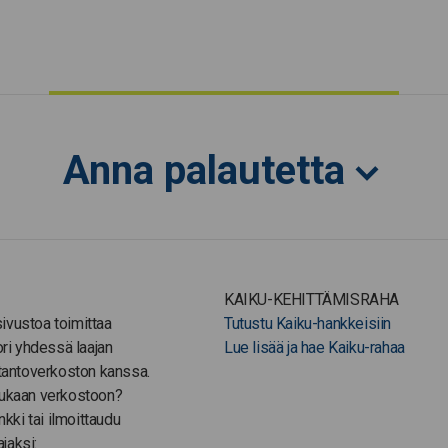
Anna palautetta
KAIKU-KEHITTÄMISRAHA
-sivustoa toimittaa
Tutustu Kaiku-hankkeisiin
ori yhdessä laajan
Lue lisää ja hae Kaiku-rahaa
tantoverkoston kanssa.
ukaan verkostoon?
nkki tai ilmoittaudu
ajaksi: