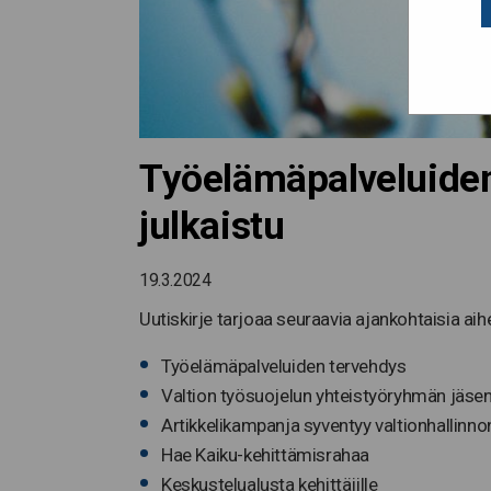
Työelämäpalveluiden
julkaistu
19.3.2024
Uutiskirje tarjoaa seuraavia ajankohtaisia aihe
Työelämäpalveluiden tervehdys
Valtion työsuojelun yhteistyöryhmän jäsen
Artikkelikampanja syventyy valtionhallinn
Hae Kaiku-kehittämisrahaa
Keskustelualusta kehittäjille