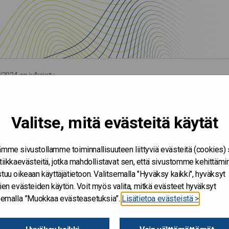
/2024 on julkaistu
Valitse, mitä evästeitä käytät
mme sivustollamme toiminnallisuuteen liittyviä evästeitä (cookies)
tiikkaevästeitä, jotka mahdollistavat sen, että sivustomme kehittämi
tuu oikeaan käyttäjätietoon. Valitsemalla "Hyväksy kaikki", hyväksyt
ien evästeiden käytön. Voit myös valita, mitkä evästeet hyväksyt
tsemalla ”Muokkaa evästeasetuksia”.
Lisätietoa evästeistä >