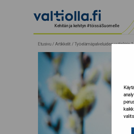
Kehitän ja kehityn #töissäSuomelle
Etusivu
/
Artikkelit
/
Työelämäpalveluiden uutiskirje 1
Käytä
analy
perus
kaikk
vali