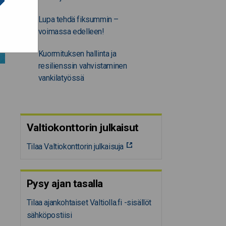
Lupa tehdä fiksummin –
voimassa edelleen!
Kuormituksen hallinta ja
resilienssin vahvistaminen
vankilatyössä
Valtiokonttorin julkaisut
Tilaa Valtiokonttorin julkaisuja
Pysy ajan tasalla
Tilaa ajankohtaiset Valtiolla.fi -sisällöt
sähköpostiisi