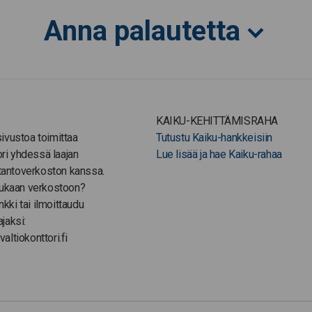
Anna palautetta
KAIKU-KEHITTÄMISRAHA
-sivustoa toimittaa
Tutustu Kaiku-hankkeisiin
ori yhdessä laajan
Lue lisää ja hae Kaiku-rahaa
tantoverkoston kanssa.
ukaan verkostoon?
nkki tai ilmoittaudu
ajaksi:
valtiokonttori.fi