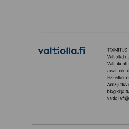
TOIMITUS
Valtiolla.fi
Valtiokontt
sisällöntuo
Haluatko m
Anna juttuvi
blogikirjoitt
valtiolla.fi@