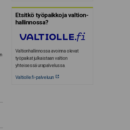
Etsitkö työpaikkoja valtion­
hal­lin­nossa?
Valtionhallinnossa avoinna olevat
en
työpaikat julkaistaan valtion
yhteisessä urapalvelussa.
Valtiolle.fi-palveluun