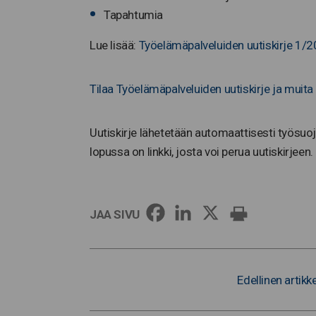
Tapahtumia
Lue lisää:
Työelämäpalveluiden uutiskirje 1/
Tilaa Työelämäpalveluiden uutiskirje ja muita 
Uutiskirje lähetetään automaattisesti työsuojel
lopussa on linkki, josta voi perua uutiskirjeen.
JAA SIVU
Edellinen artikke