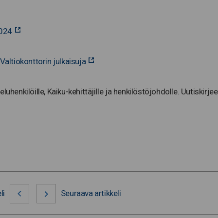
2024
Valtiokonttorin julkaisuja
uhenkilöille, Kaiku-kehittäjille ja henkilöstöjohdolle. Uutiskirje
li
Seuraava artikkeli