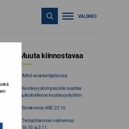
VALIKKO
Muuta kiinnostavaa
Adhd asiantuntijatyössä
 sekä
Kestävyyskompassilla suuntaa
nen
julkishallinnon kestävyystyöhön
Ennakoinnin ABC 22.10.
Tietojohtamisen valmennus
16.10. ja 3.11.