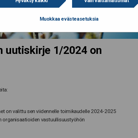
Hyväksy kaikki
Vain välttämättömät
Muokkaa evästeasetuksia
 uutiskirje 1/2024 on
ita:
et on valittu sen viidennelle toimikaudelle 2024-2025
on organisaatioiden vastuullisuustyöhön