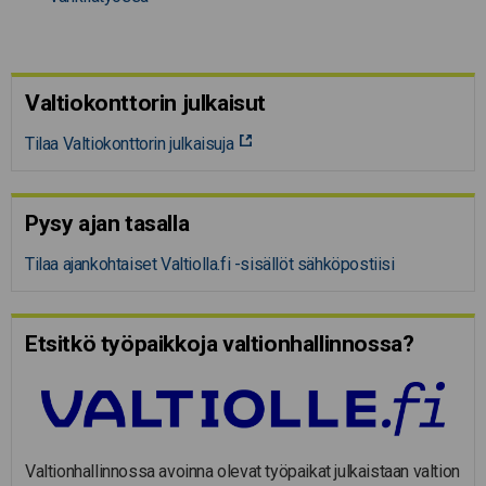
Valtiokonttorin julkaisut
Tilaa Valtiokonttorin julkaisuja
Pysy ajan tasalla
Tilaa ajankohtaiset Valtiolla.fi -sisällöt sähköpostiisi
Etsitkö työpaikkoja valtion­hal­lin­nossa?
Valtionhallinnossa avoinna olevat työpaikat julkaistaan valtion