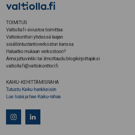
TOIMITUS
Valtiolla.fi-sivustoa toimittaa
Valtiokonttori yhdessä laajan
sisällöntuotantoverkoston kanssa.
Haluatko mukaan verkostoon?
Anna juttuvinkki tai ilmoittaudu blogikirjoittajaksi:
valtiolla.fi@valtiokonttori.fi
KAIKU-KEHITTÄMISRAHA
Tutustu Kaiku-hankkeisiin
Lue lisää ja hae Kaiku-rahaa