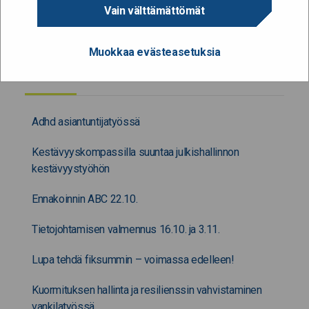
JAA SIVU
Vain välttämättömät
Muokkaa evästeasetuksia
Muuta kiinnostavaa
Adhd asiantuntijatyössä
Kestävyyskompassilla suuntaa julkishallinnon
kestävyystyöhön
Ennakoinnin ABC 22.10.
Tietojohtamisen valmennus 16.10. ja 3.11.
Lupa tehdä fiksummin – voimassa edelleen!
Kuormituksen hallinta ja resilienssin vahvistaminen
vankilatyössä