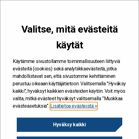
VALIKKO
Valitse, mitä evästeitä
Kehitän ja kehityn #töissäSuomelle
käytät
Etusivu
/
Hallinnonalan kestävän kehityksen ja vastuullisuuden
kokonaisuus
Käytämme sivustollamme toiminnallisuuteen liittyviä
Hallinnonalan kestävän
evästeitä (cookies) sekä analytiikkaevästeitä, jotka
mahdollistavat sen, että sivustomme kehittäminen
kehityksen ja
perustuu oikeaan käyttäjätietoon. Valitsemalla "Hyväksy
vastuullisuuden
kaikki", hyväksyt kaikkien evästeiden käytön. Voit myös
valita, mitkä evästeet hyväksyt valitsemalla ”Muokkaa
kokonaisuus
evästeasetuksia”.
Lisätietoa evästeistä >
30.12.2023
Hyväksy kaikki