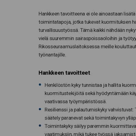
Hankkeen tavoitteena ei ole ainoastaan lisätä
toimintatapoja, jotka tukevat kuormituksen hal
turvallisuustyössä. Tämä kaikki nähdään nykyt
vielä suuremmin sairaspoissaoloihin ja työt
Rikosseuraamuslaitoksessa meille kouluttaut
työnantajille.
Hankkeen tavoitteet
Henkilöstön kyky tunnistaa ja hallita kuor
kuormitustekijöitä sekä hyödyntämään käy
vaativassa työympäristössä.
Resilienssi ja palautumiskyky vahvistuvat: T
säätely paranevat sekä toimintakyvyn ylläp
Toimintakyky säilyy paremmin kuormittava
vaatimuksiin, mikä tukee työssä jaksamis