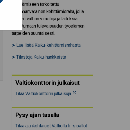
kehittämiseen tarkoitettu
harkinnanvarainen kehittämisraha, jolla
tuetaan valtion virastoja ja laitoksia
uudistumaan tulevaisuuden työelämän
tarpeiden suuntaisesti.
➤
Lue lisää Kaiku-kehittämisrahasta
➤
Tilastoja Kaiku-hankkeista
Valtiokonttorin julkaisut
Tilaa Valtiokonttorin julkaisuja
Pysy ajan tasalla
Tilaa ajankohtaiset Valtiolla.fi -sisällöt