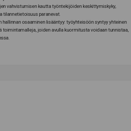
tojen vahvistumisen kautta työntekijöiden keskittymiskyky,
a tilannetietoisuus paranevat.
n hallinnan osaaminen lisääntyy: työyhteisöön syntyy yhteinen
toimintamalleja, joiden avulla kuormitusta voidaan tunnistaa,
essa.