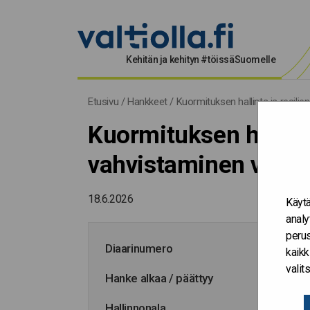
Kehitän ja kehityn #töissäSuomelle
Etusivu
/
Hankkeet
/
Kuormituksen hallinta ja resili
Kuormituksen hallint
vahvistaminen vanki
18.6.2026
Käytä
analy
perus
Diaarinumero
kaikk
vali
Hanke alkaa / päättyy
Hallinnonala