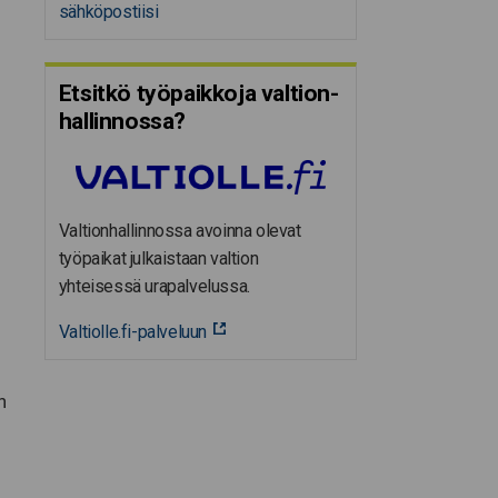
sähköpostiisi
Etsitkö työpaikkoja valtion­
hal­lin­nossa?
Valtionhallinnossa avoinna olevat
työpaikat julkaistaan valtion
yhteisessä urapalvelussa.
Valtiolle.fi-palveluun
n