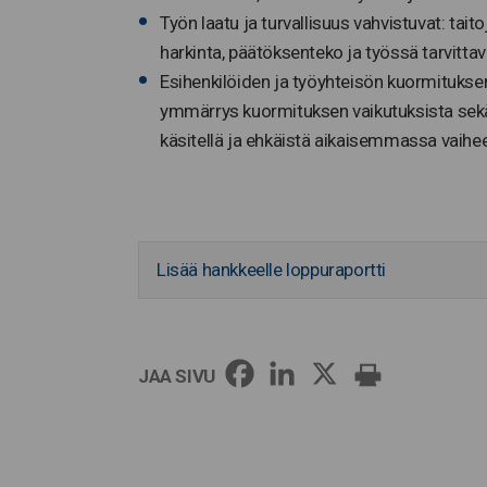
Työn laatu ja turvallisuus vahvistuvat: tai
harkinta, päätöksenteko ja työssä tarvittav
Esihenkilöiden ja työyhteisön kuormitukse
ymmärrys kuormituksen vaikutuksista sekä 
käsitellä ja ehkäistä aikaisemmassa vaihe
Lisää hankkeelle loppuraportti
JAA SIVU