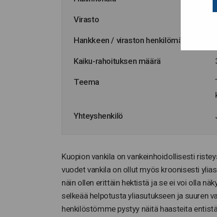
Virasto
Hankkeen / viraston henkilömäärä
Kaiku-rahoituksen määrä
Teema
Yhteyshenkilö
Kuopion vankila on vankeinhoidollisesti riste
vuodet vankila on ollut myös kroonisesti ylias
näin ollen erittäin hektistä ja se ei voi olla 
selkeää helpotusta yliasutukseen ja suuren van
henkilöstömme pystyy näitä haasteita entis