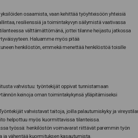
 yksilöiden osaamista, vaan kehittää työyhteisöön yhteisiä
lintaa, resilienssiä ja toimintakyvyn säilymistä vaativassa
ilanteessa välttämättömänä, jottei tilanne heijastu jatkossa
yytyväisyyteen. Haluamme myös pitää
uneen henkilöstön, emmekä menettää henkilöstöä toisille
mitusta vahvistuu: työntekijät oppivat tunnistamaan
tännön keinoja oman toimintakykynsä ylläpitämiseksi
yöntekijät vahvistavat taitoja, joilla palautumiskyky ja vireystila
ito helpottuu myös kuormittavissa tilanteissa.
ssa työssä: henkilöstön voimavarat riittävät paremmin työn
ta ja vähentää kuormituksen kasautumista.