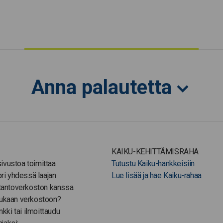
Anna palautetta
KAIKU-KEHITTÄMISRAHA
-sivustoa toimittaa
Tutustu Kaiku-hankkeisiin
ori yhdessä laajan
Lue lisää ja hae Kaiku-rahaa
tantoverkoston kanssa.
ukaan verkostoon?
nkki tai ilmoittaudu