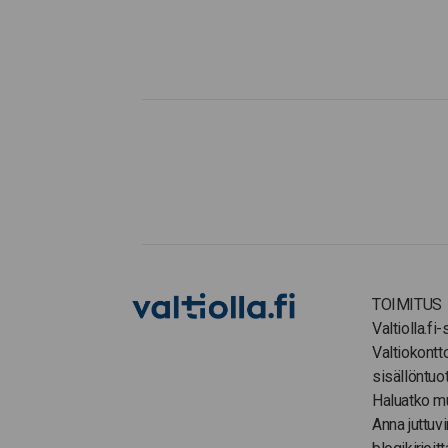
TOIMITUS
Valtiolla.fi
Valtiokontt
sisällöntuo
Haluatko m
Anna juttuvi