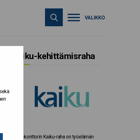
VALIKKO
Kaiku-kehittämisraha
 sekä
nen
Valtiokonttorin Kaiku-raha on työelämän