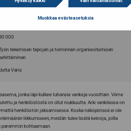
Hyväksy kaikki
Vain välttämättömät
Rikosseuraamuslaitos
Muokkaa evästeasetuksia
90
30 000
Työn tekemisen tapojen ja toiminnan organisoitumisen
kehittäminen
Jutta Varis
ysasema, jonka läpi kulkee tuhansia vankeja vuosittain. Viime
utettu ja henkilöstöstä on ollut niukkuutta. Arki vankilassa on
näkymättä henkilöstön jaksamisessa. Koska näköpiirissä ei ole
kimäärän liikkumiseen, meidän tulee lisätä keinoja, joilla
tä paremmin kohtaamaan.