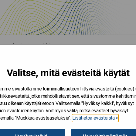
enssin vahvistaminen vankilatyössä
a ja resilienssin
latyössä
Valitse, mitä evästeitä käytät
mme sivustollamme toiminnallisuuteen liittyviä evästeitä (cookies)
tiikkaevästeitä, jotka mahdollistavat sen, että sivustomme kehittämi
tuu oikeaan käyttäjätietoon. Valitsemalla "Hyväksy kaikki", hyväksyt
VK/31670/2026
ien evästeiden käytön. Voit myös valita, mitkä evästeet hyväksyt
tsemalla ”Muokkaa evästeasetuksia”.
Lisätietoa evästeistä >
1.9.2026 - 31.3.2027
Oikeusministeriö