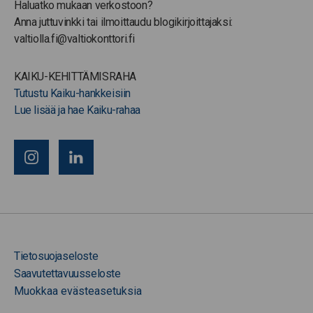
Haluatko mukaan verkostoon?
Anna juttuvinkki tai ilmoittaudu blogikirjoittajaksi:
valtiolla.fi@valtiokonttori.fi
KAIKU-KEHITTÄMISRAHA
Tutustu Kaiku-hankkeisiin
Lue lisää ja hae Kaiku-rahaa
Tietosuojaseloste
Saavutettavuusseloste
Muokkaa evästeasetuksia