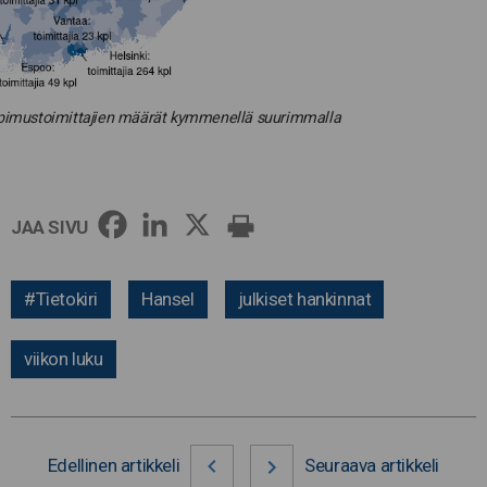
pimustoimittajien määrät kymmenellä suurimmalla
JAA SIVU
#Tietokiri
Hansel
julkiset hankinnat
viikon luku
Edellinen artikkeli
Seuraava artikkeli