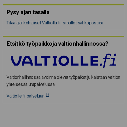
Pysy ajan tasalla
Tilaa ajankohtaiset Valtiolla.fi -sisällöt sähköpostiisi
Etsitkö työpaikkoja valtion­hal­lin­nossa?
Valtionhallinnossa avoinna olevat työpaikat julkaistaan valtion
yhteisessä urapalvelussa.
Valtiolle.fi-palveluun