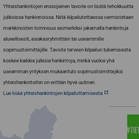
Yhteishankintojen ensisijainen tavoite on lisätä tehokkuutta
julkisissa hankinnoissa. Niitä kilpailutettaessa varmistetaan
markkinoiden toimivuus esimerkiksi jakamalla hankintoja
alueellisesti, asiakasryhmittäin tai useammille
sopimustoimittajille. Tavoite terveen kilpailun tukemisesta
koskee kaikkia julkisia hankintoja, minkä vuoksi yhä
useamman yrityksen mukaantulo sopimustoimittajiksi
yhteishankintoihin on erittäin hyvä uutinen.
Lue lisää yhteishankintojen kilpailuttamisesta