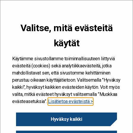
VALIKKO
Valitse, mitä evästeitä
Kehitän ja kehityn #töissäSuomelle
käytät
Etusivu
/
Artikkelit
/
Julkisten hankintojen toimittajamäärä kasvaa
Käytämme sivustollamme toiminnallisuuteen liittyviä
evästeitä (cookies) sekä analytiikkaevästeitä, jotka
mahdollistavat sen, että sivustomme kehittäminen
perustuu oikeaan käyttäjätietoon. Valitsemalla "Hyväksy
kaikki", hyväksyt kaikkien evästeiden käytön. Voit myös
valita, mitkä evästeet hyväksyt valitsemalla ”Muokkaa
evästeasetuksia”.
Lisätietoa evästeistä >
Hyväksy kaikki
Julkisten hankintojen