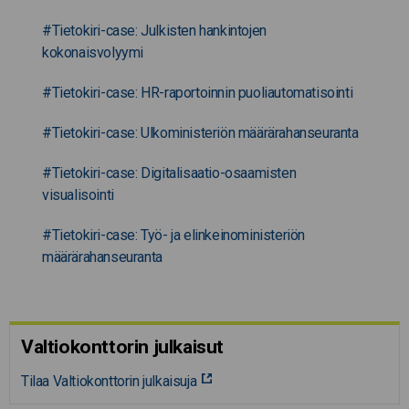
#Tietokiri-case: Julkisten hankintojen
kokonaisvolyymi
#Tietokiri-case: HR-raportoinnin puoliautomatisointi
#Tietokiri-case: Ulkoministeriön määrärahanseuranta
#Tietokiri-case: Digitalisaatio-osaamisten
visualisointi
#Tietokiri-case: Työ- ja elinkeinoministeriön
määrärahanseuranta
Valtiokonttorin julkaisut
Tilaa Valtiokonttorin julkaisuja