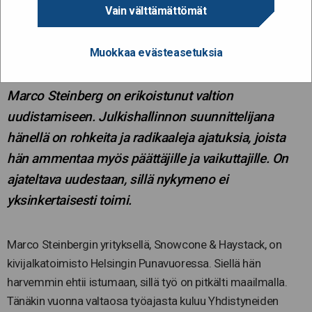
Suomi tipahti siiloihin – nyt
Vain välttämättömät
on aika pistää ne sileiksi
Muokkaa evästeasetuksia
23.10.2019
Marco Steinberg on erikoistunut valtion
uudistamiseen. Julkishallinnon suunnittelijana
hänellä on rohkeita ja radikaaleja ajatuksia, joista
hän ammentaa myös päättäjille ja vaikuttajille. On
ajateltava uudestaan, sillä nykymeno ei
yksinkertaisesti toimi.
Marco Steinbergin yrityksellä, Snowcone & Haystack, on
kivijalkatoimisto Helsingin Punavuoressa. Siellä hän
harvemmin ehtii istumaan, sillä työ on pitkälti maailmalla.
Tänäkin vuonna valtaosa työajasta kuluu Yhdistyneiden