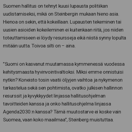
Suomen hallitus on tehnyt kuusi lupausta politiikan
uudistamiseksi, mikä on Steinbergin mukaan hieno asia.
Hienoa on sekin, että kokeillaan. Lupausten tekeminen tai
uusien asioiden kokeileminen ei kuitenkaan riitä, jos niiden
toteuttamiseen ei löydy resursseja eikä niistä synny lopulta
mitään uutta. Toivoa silti on – aina.
”Suomi on kasvanut muutamassa kymmenessä vuodessa
kehitysmaasta hyvinvointivaltioksi. Miksi emme onnistuisi
nytkin? Koneisto tosin vaatii öljyjen vaihtoa ja nykymenon
tarkastelua sekä sen pohtimista, ovatko julkisen hallinnon
resurssit ja kyvykkyydet linjassa hallitusohjelman
tavoitteiden kanssa ja onko hallitusohjelma linjassa
Agenda2030:n kanssa? Tämä muutostarve ei koske vain
Suomea, vaan koko maailmaa”, Steinberg muistuttaa.