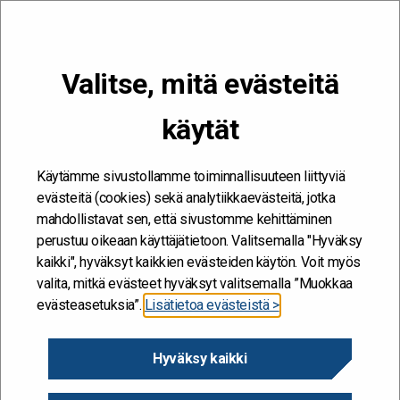
VALIKKO
Valitse, mitä evästeitä
Kehitän ja kehityn #töissäSuomelle
käytät
Etusivu
/
Artikkelit
/
Suomi tipahti siiloihin – nyt on aika pistää ne
sileiksi
Käytämme sivustollamme toiminnallisuuteen liittyviä
evästeitä (cookies) sekä analytiikkaevästeitä, jotka
mahdollistavat sen, että sivustomme kehittäminen
perustuu oikeaan käyttäjätietoon. Valitsemalla "Hyväksy
kaikki", hyväksyt kaikkien evästeiden käytön. Voit myös
valita, mitkä evästeet hyväksyt valitsemalla ”Muokkaa
evästeasetuksia”.
Lisätietoa evästeistä >
Hyväksy kaikki