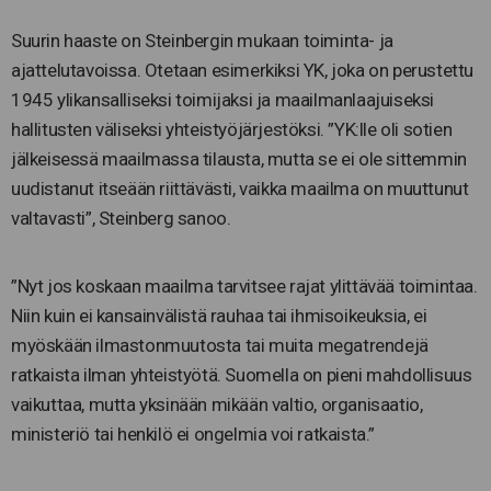
Suurin haaste on Steinbergin mukaan toiminta- ja
ajattelutavoissa. Otetaan esimerkiksi YK, joka on perustettu
1945 ylikansalliseksi toimijaksi ja maailmanlaajuiseksi
hallitusten väliseksi yhteistyöjärjestöksi. ”YK:lle oli sotien
jälkeisessä maailmassa tilausta, mutta se ei ole sittemmin
uudistanut itseään riittävästi, vaikka maailma on muuttunut
valtavasti”, Steinberg sanoo.
”Nyt jos koskaan maailma tarvitsee rajat ylittävää toimintaa.
Niin kuin ei kansainvälistä rauhaa tai ihmisoikeuksia, ei
myöskään ilmastonmuutosta tai muita megatrendejä
ratkaista ilman yhteistyötä. Suomella on pieni mahdollisuus
vaikuttaa, mutta yksinään mikään valtio, organisaatio,
ministeriö tai henkilö ei ongelmia voi ratkaista.”