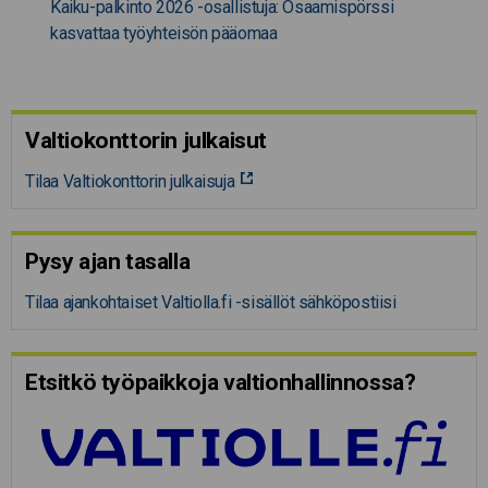
Kaiku-palkinto 2026 -osallistuja: Osaamispörssi
kasvattaa työyhteisön pääomaa
Valtiokonttorin julkaisut
Tilaa Valtiokonttorin julkaisuja
Pysy ajan tasalla
Tilaa ajankohtaiset Valtiolla.fi -sisällöt sähköpostiisi
Etsitkö työpaikkoja valtion­hal­lin­nossa?