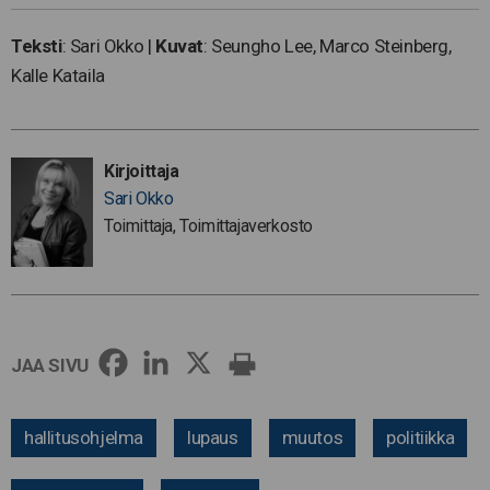
Teksti
: Sari Okko |
Kuvat
: Seungho Lee, Marco Steinberg,
Kalle Kataila
Kirjoittaja
Sari Okko
Toimittaja, Toimittajaverkosto
JAA SIVU
hallitusohjelma
lupaus
muutos
politiikka