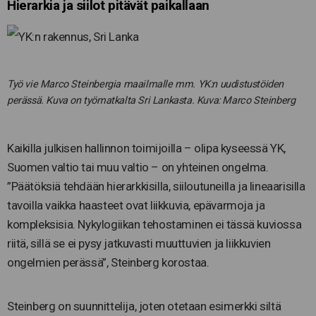
Hierarkia ja siilot pitävät paikallaan
Työ vie Marco Steinbergia maailmalle mm. YK:n uudistustöiden
perässä. Kuva on työmatkalta Sri Lankasta. Kuva: Marco Steinberg
Kaikilla julkisen hallinnon toimijoilla – olipa kyseessä YK,
Suomen valtio tai muu valtio – on yhteinen ongelma.
”Päätöksiä tehdään hierarkkisilla, siiloutuneilla ja lineaarisilla
tavoilla vaikka haasteet ovat liikkuvia, epävarmoja ja
kompleksisia. Nykylogiikan tehostaminen ei tässä kuviossa
riitä, sillä se ei pysy jatkuvasti muuttuvien ja liikkuvien
ongelmien perässä”, Steinberg korostaa.
Steinberg on suunnittelija, joten otetaan esimerkki siltä