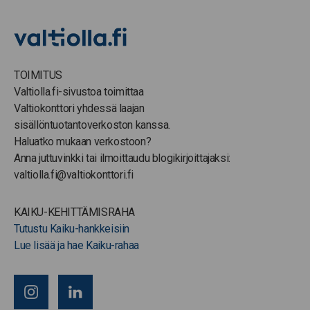
TOIMITUS
Valtiolla.fi-sivustoa toimittaa
Valtiokonttori yhdessä laajan
sisällöntuotantoverkoston kanssa.
Haluatko mukaan verkostoon?
Anna juttuvinkki tai ilmoittaudu blogikirjoittajaksi:
valtiolla.fi@valtiokonttori.fi
KAIKU-KEHITTÄMISRAHA
Tutustu Kaiku-hankkeisiin
Lue lisää ja hae Kaiku-rahaa