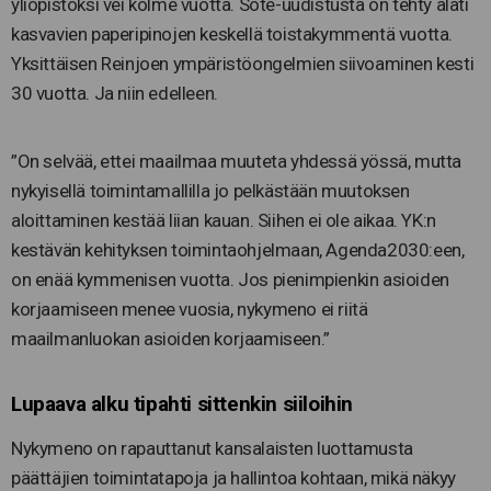
yliopistoksi vei kolme vuotta. Sote-uudistusta on tehty alati
kasvavien paperipinojen keskellä toistakymmentä vuotta.
Yksittäisen Reinjoen ympäristöongelmien siivoaminen kesti
30 vuotta. Ja niin edelleen.
”On selvää, ettei maailmaa muuteta yhdessä yössä, mutta
nykyisellä toimintamallilla jo pelkästään muutoksen
aloittaminen kestää liian kauan. Siihen ei ole aikaa. YK:n
kestävän kehityksen toimintaohjelmaan, Agenda2030:een,
on enää kymmenisen vuotta. Jos pienimpienkin asioiden
korjaamiseen menee vuosia, nykymeno ei riitä
maailmanluokan asioiden korjaamiseen.”
Lupaava alku tipahti sittenkin siiloihin
Nykymeno on rapauttanut kansalaisten luottamusta
päättäjien toimintatapoja ja hallintoa kohtaan, mikä näkyy