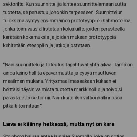
sektorilta. Kun suunnittelija lähtee suunnittelemaan uutta
tuotetta, se perustuu johonkin tarpeeseen. Suunnittelun
tuloksena syntyy ensimmäinen prototyyppi eli hahmotelma,
jonka toimivuus altistetaan kokeiluille, joiden perusteella
kerätään kokemuksia ja joiden mukaan prototyyppiä
kehitetään eteenpäin ja jatkojalostetaan.
”Näin suunnittelu ja toteutus tapahtuvat yhtä aikaa. Tämä on
ainoa keino hallita epävarmuutta ja pysyä muuttuvan
maailman mukana. Yritysmaailmassakaan kukaan ei
heittäisi täysin valmista tuotetta markkinoille ja toivoisi
parasta, että se toimii. Näin kuitenkin valtionhallinnossa
pitkälti toimitaan.”
Laiva ei käänny hetkessä, mutta nyt on kiire
Steinberg haluaa antaa kunniaa Suomelle, joka on sotien