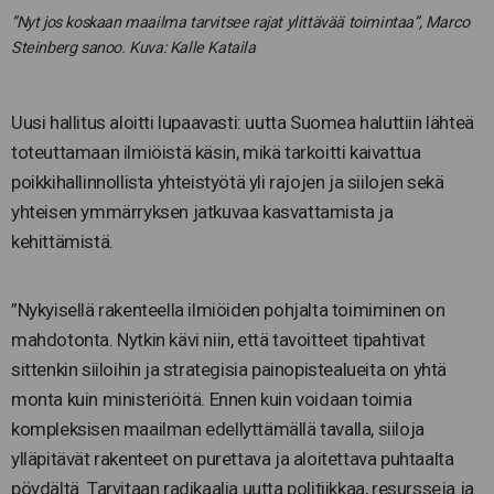
”Nyt jos koskaan maailma tarvitsee rajat ylittävää toimintaa”, Marco
Steinberg sanoo. Kuva: Kalle Kataila
Uusi hallitus aloitti lupaavasti: uutta Suomea haluttiin lähteä
toteuttamaan ilmiöistä käsin, mikä tarkoitti kaivattua
poikkihallinnollista yhteistyötä yli rajojen ja siilojen sekä
yhteisen ymmärryksen jatkuvaa kasvattamista ja
kehittämistä.
”Nykyisellä rakenteella ilmiöiden pohjalta toimiminen on
mahdotonta. Nytkin kävi niin, että tavoitteet tipahtivat
sittenkin siiloihin ja strategisia painopistealueita on yhtä
monta kuin ministeriöitä. Ennen kuin voidaan toimia
kompleksisen maailman edellyttämällä tavalla, siiloja
ylläpitävät rakenteet on purettava ja aloitettava puhtaalta
pöydältä. Tarvitaan radikaalia uutta politiikkaa, resursseja ja