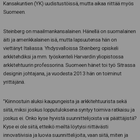
Kansakuntien (YK) uudistustöissä, mutta aikaa riittää myös
Suomeen.
Steinberg on maailmankansalainen. Hänellä on suomalainen
äiti ja amerikkalainen isä, mutta lapsuutensa hän on
viettänyt Italiassa. Yhdysvalloissa Steinberg opiskeli
arkkitehdiksi ja mm. työskenteli Harvardin yliopistossa
arkkitehtuurin professorina. Suomeen hänet toi työ Sitrassa
designin johtajana, ja vuodesta 2013 hän on toiminut
yrittäjänä.
”Kiinnostuin aluksi kaupungeista ja arkkitehtuurista sekä
siitä, miksi joskus lopputuloksena syntyy toimiva ratkaisu ja
joskus ei. Onko kyse hyvistä suunnittelijoista vai päättäjistä?
Kyse ei ole siitä, etteikö meiltä löytyisi riittävästi
innovatiivisia ja luovia suunnittelijoita, vaan siitä, miten ja