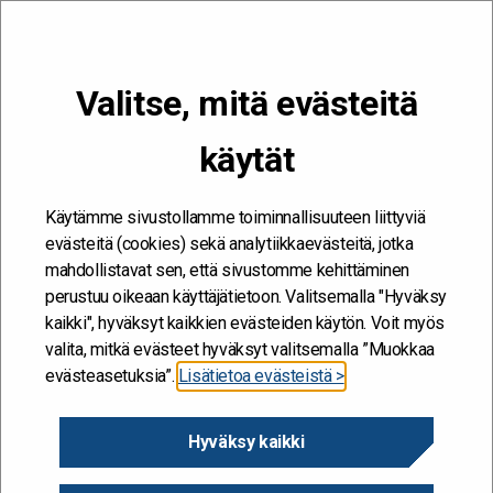
VALIKKO
Valitse, mitä evästeitä
Kehitän ja kehityn #töissäSuomelle
käytät
Etusivu
/
Blogit
/
Toivoa ja toimijuutta
Käytämme sivustollamme toiminnallisuuteen liittyviä
evästeitä (cookies) sekä analytiikkaevästeitä, jotka
mahdollistavat sen, että sivustomme kehittäminen
perustuu oikeaan käyttäjätietoon. Valitsemalla "Hyväksy
kaikki", hyväksyt kaikkien evästeiden käytön. Voit myös
valita, mitkä evästeet hyväksyt valitsemalla ”Muokkaa
evästeasetuksia”.
Lisätietoa evästeistä >
Hyväksy kaikki
Toivoa ja toimijuutta