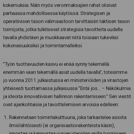
kokemuksia. Näin myös veronmaksajien rahat olisivat
parhaassa mahdollisessa käytössä. Strategisen ja
operatiivisen tason välimaastoon tarvittaisiin taktisen tason
toimijoita, jotka tulkitsevat strategisia tavoitteita uudella
tavalla yhdistäen ja muokkaavat niitä toisiaan tukeviksi
kokonaisuuksiksi ja toimintamalleiksi.
”Työn tuottavuuden kasvu ei enää synny tekemällä
enemmän vaan tekemällä asiat uudella tavalla”, totesimme
jo vuonna 2011 julkaistussa eri ministeriöiden ja virastojen
yhteisesti tuottamassa julkaisussa ”Entä jos… – Näkökulmia
ja ideoita innovatiivisen hallinnon rakentamiseen.” Sen viestit
ovat ajankohtaisia ja tavoittelemisen arvoisia edelleen:
Rakennetaan toimintakulttuuria, joka tarkastelee asioita
ilmiölähtöisesti (ei organisaatiorakenteista käsin),
innostaa ja kannustaa uusien ideoiden esille tuomiseen,