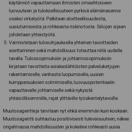
käytännöt vapauttamaan ihmisten omaehtoiseen
luovuuteen ja tuloksellisuuteen pyrkivä elämänasenne
osaksi virkatyötä. Palkitaan aloitteellisuudesta,
uusiutumisesta ja rohkeasta riskinotosta. Siilojen sijaan
johdetaan yhteistyötä.
Varmistetaan tulosohjauksella yhteinen tavoitteiden
asettaminen sekä mahdollisuus toteuttaa niitä uudella
tavalla. Tulossopimuksiin ja johtamissopimuksiin
kirjataan tavoitteita asiakaslähtöisten palveluketjujen
rakentamiselle, vanhasta luopumiselle, uusien
kumppanuuksien solmimiselle, luovuuspotentiaalin
vapauttavalle johtamiselle sekä nykyistä
yhteisöllisemmille, rajat ylittäville työskentelytavoille.
Muutosagentteja tarvitaan nyt ehkä enemmän kuin koskaan.
Muutosagentti suhtautuu positiivisesti tulevaisuuteen, näkee
ongelmassa mahdollisuuden ja kokeilee rohkeasti uusia