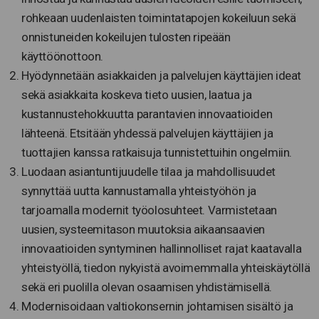
rohkeaan uudenlaisten toimintatapojen kokeiluun sekä
onnistuneiden kokeilujen tulosten ripeään
käyttöönottoon.
Hyödynnetään asiakkaiden ja palvelujen käyttäjien ideat
sekä asiakkaita koskeva tieto uusien, laatua ja
kustannustehokkuutta parantavien innovaatioiden
lähteenä. Etsitään yhdessä palvelujen käyttäjien ja
tuottajien kanssa ratkaisuja tunnistettuihin ongelmiin.
Luodaan asiantuntijuudelle tilaa ja mahdollisuudet
synnyttää uutta kannustamalla yhteistyöhön ja
tarjoamalla modernit työolosuhteet. Varmistetaan
uusien, systeemitason muutoksia aikaansaavien
innovaatioiden syntyminen hallinnolliset rajat kaatavalla
yhteistyöllä, tiedon nykyistä avoimemmalla yhteiskäytöllä
sekä eri puolilla olevan osaamisen yhdistämisellä.
Modernisoidaan valtiokonsernin johtamisen sisältö ja