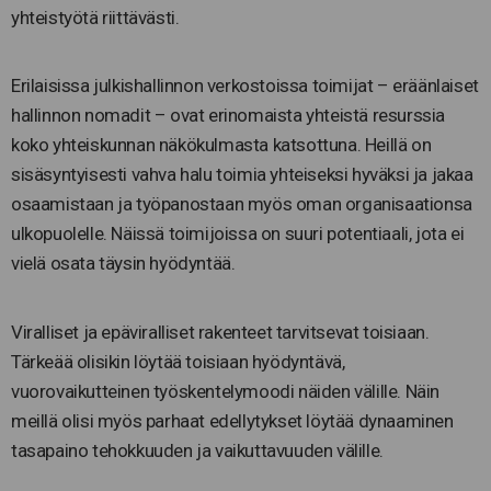
yhteistyötä riittävästi.
Erilaisissa julkishallinnon verkostoissa toimijat – eräänlaiset
hallinnon nomadit – ovat erinomaista yhteistä resurssia
koko yhteiskunnan näkökulmasta katsottuna. Heillä on
sisäsyntyisesti vahva halu toimia yhteiseksi hyväksi ja jakaa
osaamistaan ja työpanostaan myös oman organisaationsa
ulkopuolelle. Näissä toimijoissa on suuri potentiaali, jota ei
vielä osata täysin hyödyntää.
Viralliset ja epäviralliset rakenteet tarvitsevat toisiaan.
Tärkeää olisikin löytää toisiaan hyödyntävä,
vuorovaikutteinen työskentelymoodi näiden välille. Näin
meillä olisi myös parhaat edellytykset löytää dynaaminen
tasapaino tehokkuuden ja vaikuttavuuden välille.