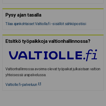
Pysy ajan tasalla
Tilaa ajankohtaiset Valtiolla.fi -sisällöt sähköpostiisi
Etsitkö työpaikkoja valtion­hal­lin­nossa?
Valtionhallinnossa avoinna olevat työpaikat julkaistaan valtion
yhteisessä urapalvelussa.
Valtiolle.fi-palveluun