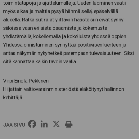
toimintatapoja ja ajattelumalleja. Uuden luominen vaatii
myös aikaa ja malttia pysyä hähmäisellä, epäselvällä
alueella. Ratkaisut rajat ylittäviin haasteisiin eivät synny
siiloissa vaan erilaista osaamista ja kokemusta
yhdistämällä, kokeilemalla ja kokeiluista yhdessä oppien.
Yhdessä onnistuminen synnyttää positiivisen kierteen ja
antaa näkymän nykyhetkeä parempaan tulevaisuuteen. Siksi
sitä kannattaa kaikin tavoin vaalia.
Virpi Einola-Pekkinen
Hiljattain valtiovarainministeriöstä eläköitynyt hallinnon
kehittäjä
JAA SIVU