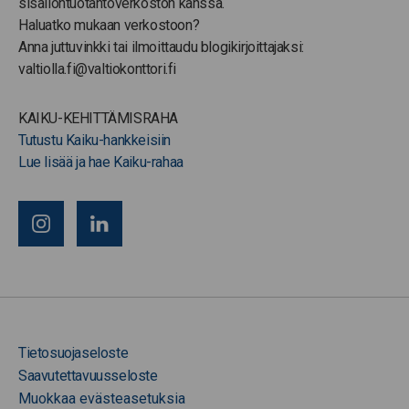
sisällöntuotantoverkoston kanssa.
Haluatko mukaan verkostoon?
Anna juttuvinkki tai ilmoittaudu blogikirjoittajaksi:
valtiolla.fi@valtiokonttori.fi
KAIKU-KEHITTÄMISRAHA
Tutustu Kaiku-hankkeisiin
Lue lisää ja hae Kaiku-rahaa
Tietosuojaseloste
Saavutettavuusseloste
Muokkaa evästeasetuksia