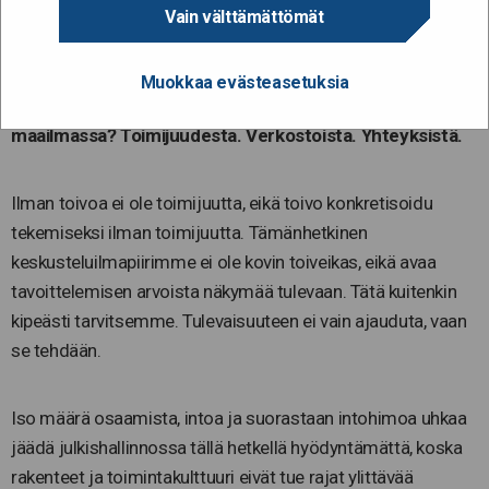
Vain välttämättömät
14.6.2024
4.6. vietettiin Toivon päivää. Mistä löytää toivoa
Muokkaa evästeasetuksia
paremmasta epävarmuuden ja monenlaisten uhkakuvien
maailmassa? Toimijuudesta. Verkostoista. Yhteyksistä.
Ilman toivoa ei ole toimijuutta, eikä toivo konkretisoidu
tekemiseksi ilman toimijuutta. Tämänhetkinen
keskusteluilmapiirimme ei ole kovin toiveikas, eikä avaa
tavoittelemisen arvoista näkymää tulevaan. Tätä kuitenkin
kipeästi tarvitsemme. Tulevaisuuteen ei vain ajauduta, vaan
se tehdään.
Iso määrä osaamista, intoa ja suorastaan intohimoa uhkaa
jäädä julkishallinnossa tällä hetkellä hyödyntämättä, koska
rakenteet ja toimintakulttuuri eivät tue rajat ylittävää