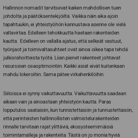
Hallinnon nomadit tarvitsevat kaiken mahdollisen tuen
johdolta ja päätöksentekijöiltä. Vaikka näin aika ajoin
tapahtuukin, ei yhteistyöhön kannustava asenne ole vielä
valtavirtaa. Edelleen tehokkuutta haetaan rakenteiden
kautta. Edelleen on vallalla ajatus, että selkeät vastuut,
työnjaot ja toimivaltasuhteet ovat ainoa oikea tapa tehdä
julkisrahoitteista työtä. Liian pienet rakenteet johtavat
resurssien osaoptimointiin. Kaikki asiat eivät kuitenkaan
mahdu lokeroihin. Sama pätee virkahenkilöihin.
Siiloissa ei synny vaikuttavuutta. Vaikuttavuutta saadaan
aikaan vain ja ainoastaan yhteistyön kautta. Paras
lopputulos saataisiin, kun tunnistettaisiin ja tunnustettaisiin,
että perinteisten hallinnollisten valmistelurakenteiden
rinnalle tarvitaan rajat ylittäviä, ekosysteemimäisiä
toimintamalleja ja rakenteita. Tästä on jo monia hyviä