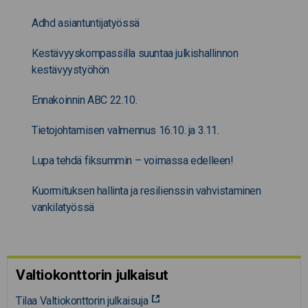
Adhd asiantuntijatyössä
Kestävyyskompassilla suuntaa julkishallinnon
kestävyystyöhön
Ennakoinnin ABC 22.10.
Tietojohtamisen valmennus 16.10. ja 3.11.
Lupa tehdä fiksummin – voimassa edelleen!
Kuormituksen hallinta ja resilienssin vahvistaminen
vankilatyössä
Valtiokonttorin julkaisut
Tilaa Valtiokonttorin julkaisuja