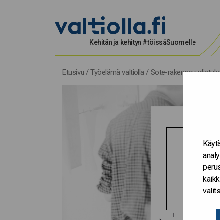
Kehitän ja kehityn #töissäSuomelle
Etusivu
/
Työelämä valtiolla
/
Sote-rakenneuudistuksen
Käytä
analy
perus
kaikk
vali