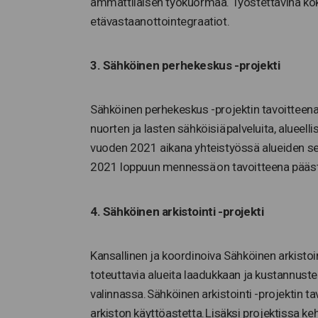
ammattilaisen työkuormaa. Työstettävinä kok
etävastaanottointegraatiot.
3. Sähköinen perhekeskus -projekti
Sähköinen perhekeskus -projektin tavoitteena 
nuorten ja lasten sähköisiä palveluita, aluee
vuoden 2021 aikana yhteistyössä alueiden se
2021 loppuun mennessä on tavoitteena pääst
4. Sähköinen arkistointi -projekti
Kansallinen ja koordinoiva Sähköinen arkistoin
toteuttavia alueita laadukkaan ja kustannuste
valinnassa. Sähköinen arkistointi -projektin t
arkiston käyttöastetta. Lisäksi projektissa ke