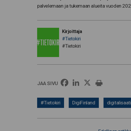
palvelemaan ja tukemaan alueita vuoden 2021
Kirjoittaja
#Tietokiri
#Tietokiri
JAA SIVU
#Tietokiri
DigiFinland
digitalisaat