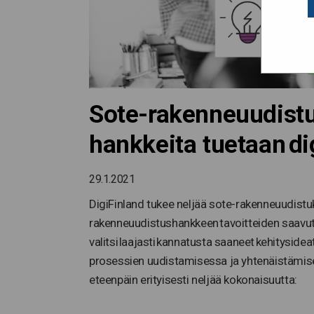
Sote-rakenneuudistu
hankkeita tuetaan dig
29.1.2021
DigiFinland tukee neljää sote-rakenneuudistuk
rakenneuudistushankkeen tavoitteiden saavutt
valitsi laajasti kannatusta saaneet kehitysid
prosessien uudistamisessa ja yhtenäistämise
eteenpäin erityisesti neljää kokonaisuutta: