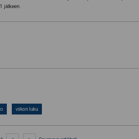
 jälkeen.
io
viikon luku