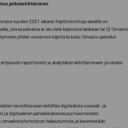
velun jatkokehittäminen
oissa vuoden 2021 aikana. Käyttöönottoja alueilla on
illa, joissa palvelua ei ole vielä käytössä lainkaan tai 2) Omaol
iirtyminen yhden oirearvion käytöstä koko Omaolo-palvelun
ityisesti raportoinnin ja analytiikan kehittämiseen ja näiden
äiden tavoitteissaan kehittää digitaalisia sosiaali- ja
et ja digitaalinen palvelukokonaisuus huomioiden.
an omaehtoista hoitoon hakeutumista ja kevennetään