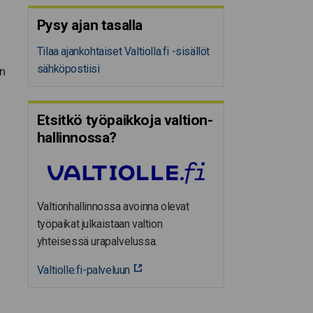
Pysy ajan tasalla
Tilaa ajankohtaiset Valtiolla.fi -sisällöt
sähköpostiisi
on
Etsitkö työpaikkoja valtion­
hal­lin­nossa?
Valtionhallinnossa avoinna olevat
työpaikat julkaistaan valtion
yhteisessä urapalvelussa.
Valtiolle.fi-palveluun