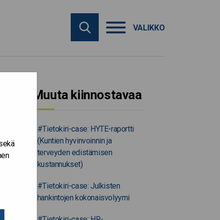
VALIKKO
Muuta kiinnostavaa
#Tietokiri-case: HYTE-raportti
(Kuntien hyvinvoinnin ja
 sekä
terveyden edistämisen
nen
kustannukset)
#Tietokiri-case: Julkisten
hankintojen kokonaisvolyymi
#Tietokiri-case: HR-