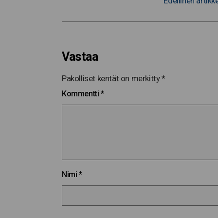
Edellinen artikke
Vastaa
Pakolliset kentät on merkitty
*
Kommentti
*
Nimi
*