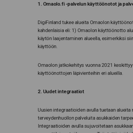
1. Omaolo.fi -palvelun käyttöönotot ja pal
DigiFinland tukee alueita Omaolon käyttöönot
kahdenlaisia eli: 1) Omaolon käyttöönotto alue
käytön laajentaminen alueella, esimerkiksi s
käyttöön.
Omaolon jatkokehitys vuonna 2021 keskittyy er
käyttöönottojen läpivienteihin eri alueilla.
2. Uudet integraatiot
Uusien integraatioiden avulla tuetaan alueita n
terveydenhuollon palveluita asukkaiden tarpe
Integraatioiden avulla sujuvoitetaan asukka