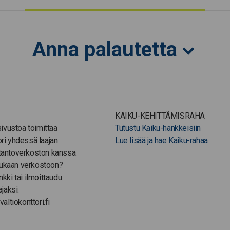
Anna palautetta
KAIKU-KEHITTÄMISRAHA
-sivustoa toimittaa
Tutustu Kaiku-hankkeisiin
ori yhdessä laajan
Lue lisää ja hae Kaiku-rahaa
tantoverkoston kanssa.
ukaan verkostoon?
nkki tai ilmoittaudu
ajaksi:
valtiokonttori.fi