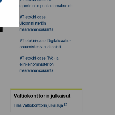
raportoinnin puoliautomatisointi
#Tietokiri-case:
Ulkoministeriön
määrärahanseuranta
#Tietokiri-case: Digitalisaatio-
osaamisten visualisointi
#Tietokiri-case: Työ- ja
elinkeinoministeriön
määrärahanseuranta
Valtiokonttorin julkaisut
Tilaa Valtiokonttorin julkaisuja