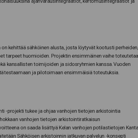
onaisuuksina ajanvarausintegraatiot, kertomusintegraatiot ja
on kehittää sähköinen alusta, josta löytyvät kootusti perheiden
lliset tarpeet huomioiden. Projektin ensimmäinen vaihe toteuteta
kä kansallisten toimijoiden ja sidosryhmien kanssa. Vuoden
ä testaamaan ja pilotoimaan ensimmäisiä toteutuksia.
ti -projekti tukee ja ohjaa vanhojen tietojen arkistointia
hokkaan vanhojen tietojen arkistointiratkaisun
avoitteena on saada lisättyä Kelan vanhojen potilastietojen Kant
hitetään Sähköisen arkistoinnin jatkuvan palvelun -konsepti