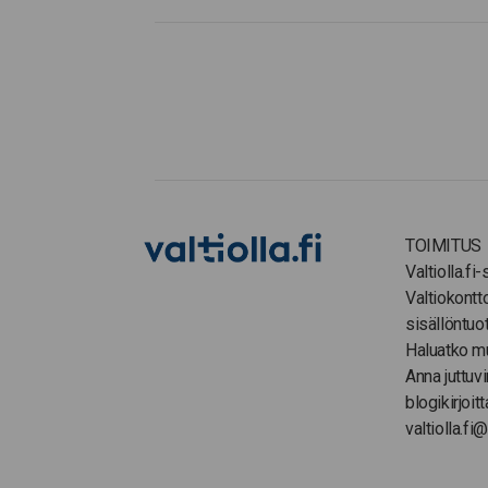
TOIMITUS
Valtiolla.fi
Valtiokontt
sisällöntuo
Haluatko m
Anna juttuvi
blogikirjoitt
valtiolla.fi@