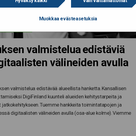
Hyväksy kaikki
Vain välttämättömät
Muokkaa evästeasetuksia
ksen valmistelua edistäviä
itaalisten välineiden avulla
sen valmistelua edistävää alueellista hanketta. Kansallisen
amiseksi DigiFinland kuunteli alueiden kehitystarpeita ja
eat jatkokehitykseen. Tuemme hankkeita toimintatapojen ja
ssä digitaalisten välineiden avulla (osa-alue kolme). Viemme