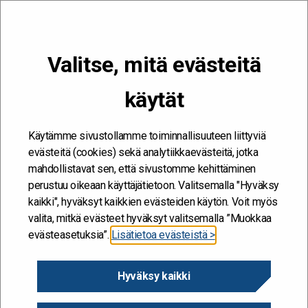
VALIKKO
Valitse, mitä evästeitä
Kehitän ja kehityn #töissäSuomelle
käytät
Etusivu
/
Muutoksessa mukana – keskustoimisto uudistuu
Muutoksessa mukana –
Käytämme sivustollamme toiminnallisuuteen liittyviä
evästeitä (cookies) sekä analytiikkaevästeitä, jotka
keskustoimisto uudistuu
mahdollistavat sen, että sivustomme kehittäminen
perustuu oikeaan käyttäjätietoon. Valitsemalla "Hyväksy
7.1.2025
kaikki", hyväksyt kaikkien evästeiden käytön. Voit myös
valita, mitkä evästeet hyväksyt valitsemalla ”Muokkaa
evästeasetuksia”.
Lisätietoa evästeistä >
JAA SIVU
Hyväksy kaikki
Muuta kiinnostavaa