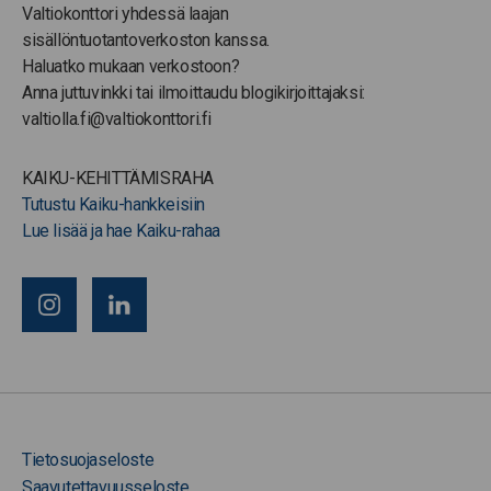
Valtiokonttori yhdessä laajan
sisällöntuotantoverkoston kanssa.
Haluatko mukaan verkostoon?
Anna juttuvinkki tai ilmoittaudu blogikirjoittajaksi:
valtiolla.fi@valtiokonttori.fi
KAIKU-KEHITTÄMISRAHA
Tutustu Kaiku-hankkeisiin
Lue lisää ja hae Kaiku-rahaa
Tietosuojaseloste
Saavutettavuusseloste