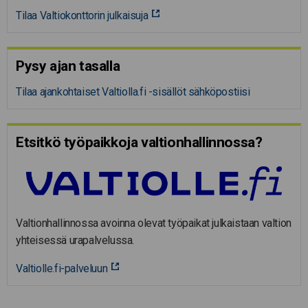
Tilaa Valtiokonttorin julkaisuja
Pysy ajan tasalla
Tilaa ajankohtaiset Valtiolla.fi -sisällöt sähköpostiisi
Etsitkö työpaikkoja valtion­hal­lin­nossa?
Valtionhallinnossa avoinna olevat työpaikat julkaistaan valtion
yhteisessä urapalvelussa.
Valtiolle.fi-palveluun