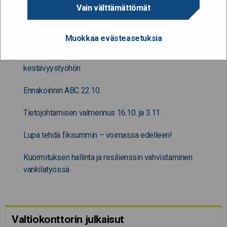
Vain välttämättömät
Adhd asiantuntijatyössä
Muokkaa evästeasetuksia
Kestävyyskompassilla suuntaa julkishallinnon
kestävyystyöhön
Ennakoinnin ABC 22.10.
Tietojohtamisen valmennus 16.10. ja 3.11.
Lupa tehdä fiksummin – voimassa edelleen!
Kuormituksen hallinta ja resilienssin vahvistaminen
vankilatyössä
Valtiokonttorin julkaisut