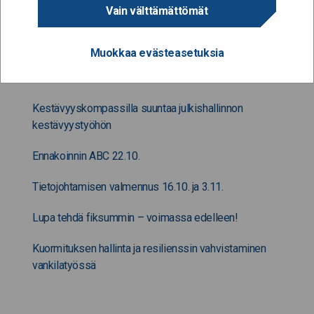
Vain välttämättömät
Muuta kiinnostavaa
Muokkaa evästeasetuksia
Adhd asiantuntijatyössä
Kestävyyskompassilla suuntaa julkishallinnon
kestävyystyöhön
Ennakoinnin ABC 22.10.
Tietojohtamisen valmennus 16.10. ja 3.11.
Lupa tehdä fiksummin – voimassa edelleen!
Kuormituksen hallinta ja resilienssin vahvistaminen
vankilatyössä