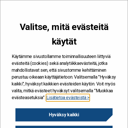
VALIKKO
Valitse, mitä evästeitä
Kehitän ja kehityn #töissäSuomelle
käytät
Etusivu
/
Johtamis- ja toimintakulttuurin uudistaminen
Johtamis- ja
Käytämme sivustollamme toiminnallisuuteen liittyviä
evästeitä (cookies) sekä analytiikkaevästeitä, jotka
toimintakulttuurin
mahdollistavat sen, että sivustomme kehittäminen
uudistaminen
perustuu oikeaan käyttäjätietoon. Valitsemalla "Hyväksy
kaikki", hyväksyt kaikkien evästeiden käytön. Voit myös
valita, mitkä evästeet hyväksyt valitsemalla ”Muokkaa
6.2.2024
evästeasetuksia”.
Lisätietoa evästeistä >
JAA SIVU
Hyväksy kaikki