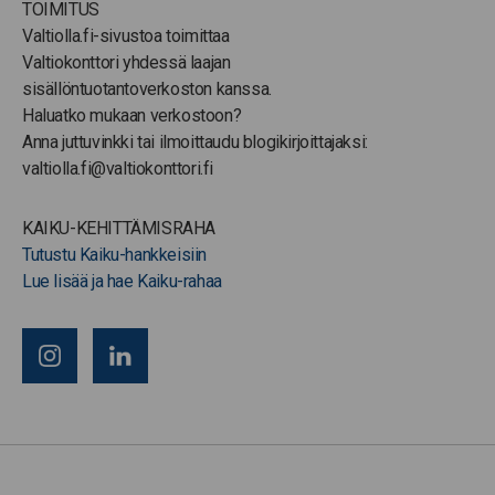
TOIMITUS
Valtiolla.fi-sivustoa toimittaa
Valtiokonttori yhdessä laajan
sisällöntuotantoverkoston kanssa.
Haluatko mukaan verkostoon?
Anna juttuvinkki tai ilmoittaudu blogikirjoittajaksi:
valtiolla.fi@valtiokonttori.fi
KAIKU-KEHITTÄMISRAHA
Tutustu Kaiku-hankkeisiin
Lue lisää ja hae Kaiku-rahaa