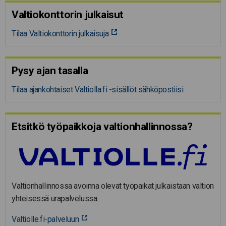
Valtiokonttorin julkaisut
Tilaa Valtiokonttorin julkaisuja
Pysy ajan tasalla
Tilaa ajankohtaiset Valtiolla.fi -sisällöt sähköpostiisi
Etsitkö työpaikkoja valtion­hal­lin­nossa?
Valtionhallinnossa avoinna olevat työpaikat julkaistaan valtion
yhteisessä urapalvelussa.
Valtiolle.fi-palveluun