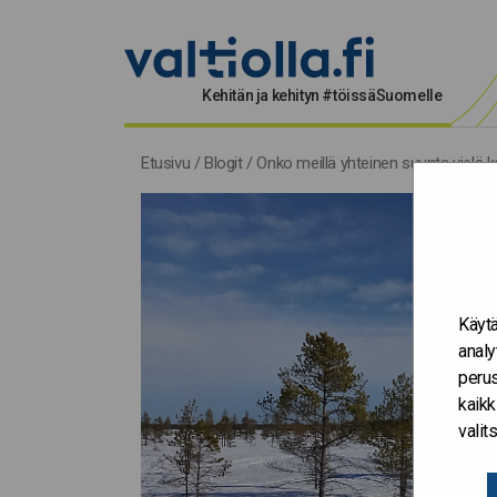
Kehitän ja kehityn #töissäSuomelle
Etusivu
/
Blogit
/
Onko meillä yhteinen suunta vielä 
Käytä
analy
perus
kaikk
vali