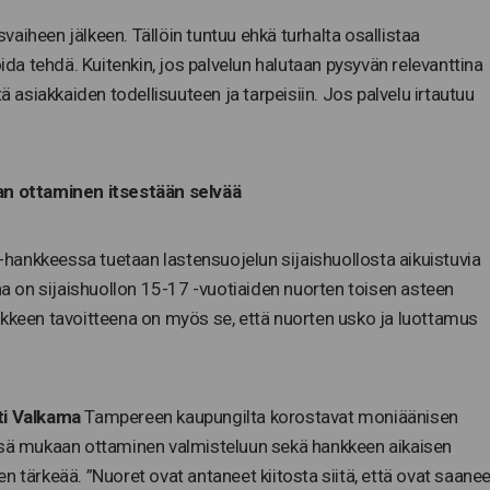
aiheen jälkeen. Tällöin tuntuu ehkä turhalta osallistaa
oida tehdä. Kuitenkin, jos palvelun halutaan pysyvän relevanttina
ä asiakkaiden todellisuuteen ja tarpeisiin. Jos palvelu irtautuu
n ottaminen itsestään selvää
hankkeessa tuetaan lastensuojelun sijaishuollosta aikuistuvia
 on sijaishuollon 15-17 -vuotiaiden nuorten toisen asteen
nkkeen tavoitteena on myös se, että nuorten usko ja luottamus
ti Valkama
Tampereen kaupungilta korostavat moniäänisen
ensä mukaan ottaminen valmisteluun sekä hankkeen aikaisen
n tärkeää. ”Nuoret ovat antaneet kiitosta siitä, että ovat saanee