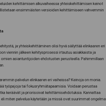
lveluiden kehittämisen alkuvaiheessa yhteiskehittämisen keinot
allistetaan ensimmäisten versioiden kehittämiseen vahvemmin
ta
hitystä, ja yhteiskehittäminen olisi hyvä säilyttää elinkaaren eri
toon viennin jälkeen kehitysprosessi irtautuu asiakkaista ja
ja omien asiantuntijoiden ehdotusten perusteella. Pahimmillaan
an.
paremmin palvelun elinkaaren eri vaiheissa? Keinoja on monia.
estää työpajoja tai fokusryhmätapaamisia. Voidaan perustaa
otka keräävät ja priorisoivat kehittämisehdotuksia. Kannattaa
ä eli miten palvelua käytetään ja missä ovat suurimmat ongelma