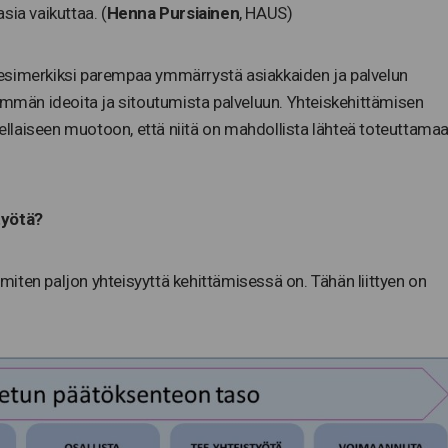
sia vaikuttaa. (
Henna Pursiainen
, HAUS)
an esimerkiksi parempaa ymmärrystä asiakkaiden ja palvelun
nemmän ideoita ja sitoutumista palveluun. Yhteiskehittämisen
 sellaiseen muotoon, että niitä on mahdollista lähteä toteuttama
työtä?
iten paljon yhteisyyttä kehittämisessä on. Tähän liittyen on