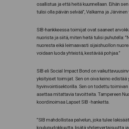
osallistua ja että heitä kuunnellaan. Eihän se
tulisi olla päivän selvää”, Valkama ja Järvinen
SIB-hankkeessa toimijat ovat saaneet arvokkai
nuorista ja siitä, miten heitä tulisi puhutella
nuoresta eikä leimaavasti sijaishuollon nuores
voidaan luoda yhteistä, kestävää pohjaa.”
SIB eli Social Impact Bond on vaikuttavuusinve
yksityiset toimijat. Sen on oiva keino edistää
hyvinvointisektorilla. Sen on todettu toimivan
asettaa mitattavia tavoitteita. Tampereen Nu
koordinoimaa Lapset SIB -hanketta.
”SIB mahdollistaa palvelun, joka tulee lakisäät
koulupudokkuutta, lisätä yhdenvertaisuutta ja