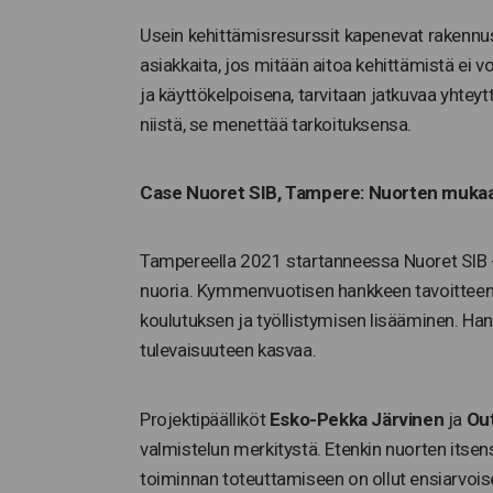
Usein kehittämisresurssit kapenevat rakennusv
asiakkaita, jos mitään aitoa kehittämistä ei v
ja käyttökelpoisena, tarvitaan jatkuvaa yhteytt
niistä, se menettää tarkoituksensa.
Case Nuoret SIB, Tampere: Nuorten mukaa
Tampereella 2021 startanneessa Nuoret SIB -
nuoria. Kymmenvuotisen hankkeen tavoitteena
koulutuksen ja työllistymisen lisääminen. Ha
tulevaisuuteen kasvaa.
Projektipäälliköt
Esko-Pekka Järvinen
ja
Ou
valmistelun merkitystä. Etenkin nuorten its
toiminnan toteuttamiseen on ollut ensiarvoise