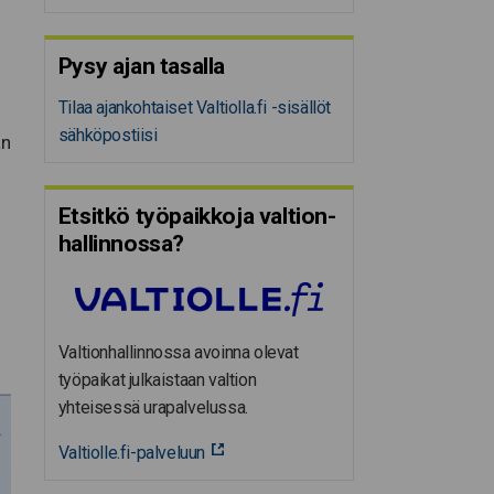
Pysy ajan tasalla
Tilaa ajankohtaiset Valtiolla.fi -sisällöt
sähköpostiisi
an
Etsitkö työpaikkoja valtion­
hal­lin­nossa?
Valtionhallinnossa avoinna olevat
työpaikat julkaistaan valtion
yhteisessä urapalvelussa.
Valtiolle.fi-palveluun