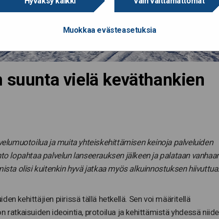
Hyväksy kaikki
Vain välttämättömät
Muokkaa evästeasetuksia
n suunta vielä keväthankien
lvelumuotoilua ja muita yhteiskehittämisen keinoja palveluiden
into lopahtaa palvelun lanseerauksen jälkeen ja palataan vanhaa
mista olisi kuitenkin hyvä jatkaa myös alkuinnostuksen hiivuttua
en kehittäjien piirissä tällä hetkellä. Sen voi määritellä
n ratkaisuiden ideointia, protoilua ja kehittämistä yhdessä niid