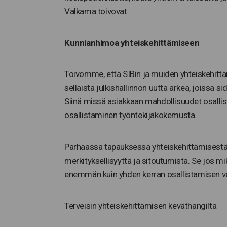
Valkama toivovat.
Kunnianhimoa yhteiskehittämiseen
Toivomme, että SIBin ja muiden yhteiskehittä
sellaista julkishallinnon uutta arkea, joissa
Siinä missä asiakkaan mahdollisuudet osalli
osallistaminen työntekijäkokemusta.
Parhaassa tapauksessa yhteiskehittämisestä
merkityksellisyyttä ja sitoutumista. Se jos m
enemmän kuin yhden kerran osallistamisen v
Terveisin yhteiskehittämisen keväthangilta