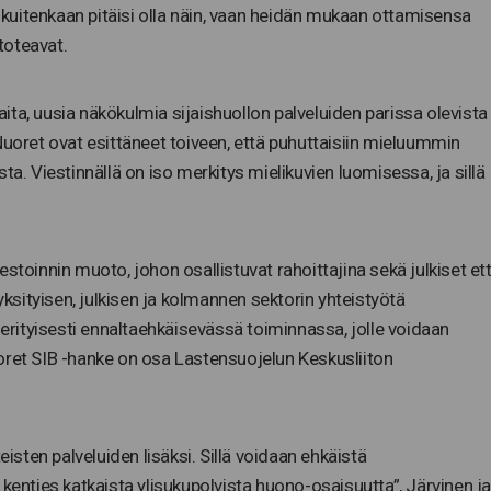
n kuitenkaan pitäisi olla näin, vaan heidän mukaan ottamisensa
 toteavat.
ta, uusia näkökulmia sijaishuollon palveluiden parissa olevista
: ”Nuoret ovat esittäneet toiveen, että puhuttaisiin mieluummin
ta. Viestinnällä on iso merkitys mielikuvien luomisessa, ja sillä
stoinnin muoto, johon osallistuvat rahoittajina sekä julkiset et
 yksityisen, julkisen ja kolmannen sektorin yhteistyötä
 erityisesti ennaltaehkäisevässä toiminnassa, jolle voidaan
oret SIB -hanke on osa Lastensuojelun Keskusliiton
eisten palveluiden lisäksi. Sillä voidaan ehkäistä
 kenties katkaista ylisukupolvista huono-osaisuutta”, Järvinen ja