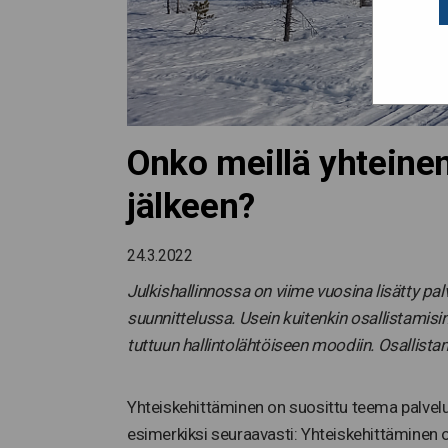
Onko meillä yhteine
jälkeen?
24.3.2022
Julkishallinnossa on viime vuosina lisätty pa
suunnittelussa. Usein kuitenkin osallistamis
tuttuun hallintolähtöiseen moodiin. Osallista
Yhteiskehittäminen on suosittu teema palveluid
esimerkiksi seuraavasti: Yhteiskehittäminen o