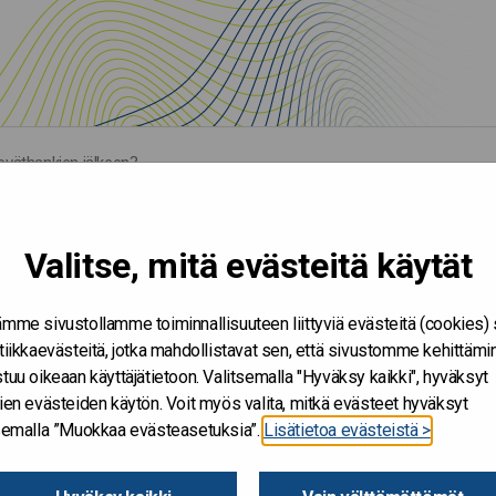
keväthankien jälkeen?
Valitse, mitä evästeitä käytät
mme sivustollamme toiminnallisuuteen liittyviä evästeitä (cookies)
tiikkaevästeitä, jotka mahdollistavat sen, että sivustomme kehittämi
tuu oikeaan käyttäjätietoon. Valitsemalla "Hyväksy kaikki", hyväksyt
ien evästeiden käytön. Voit myös valita, mitkä evästeet hyväksyt
tsemalla ”Muokkaa evästeasetuksia”.
Lisätietoa evästeistä >