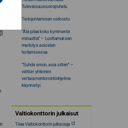
Tulevaisuusvuoropuhelu
Tietojohtamisen verkosto
”Älä pilaa koko kymmentä
minuuttia” – Luottamuksen
merkitys asioiden
hoitamisessa
”Suhde ensin, asia sitten” –
valtion yhteinen
vertaismentorointiohjelma
käynnistyi
n
.
Valtiokonttorin julkaisut
en
Tilaa Valtiokonttorin julkaisuja