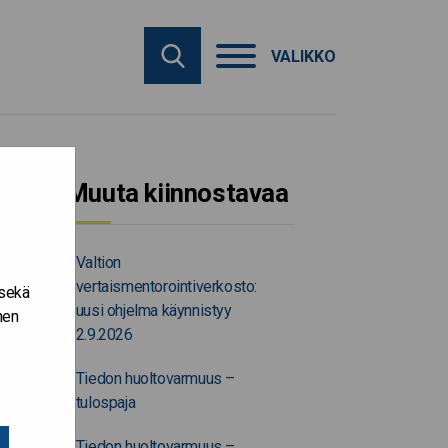
VALIKKO
Muuta kiinnostavaa
Valtion
vertaismentorointiverkosto:
 sekä
uusi ohjelma käynnistyy
nen
2.9.2026
Tiedon huoltovarmuus –
tulospaja
Tiedon huoltovarmuus –