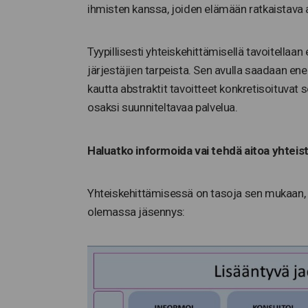
ihmisten kanssa, joiden elämään ratkaistava a
Tyypillisesti yhteiskehittämisellä tavoitella
järjestäjien tarpeista. Sen avulla saadaan e
kautta abstraktit tavoitteet konkretisoituvat
osaksi suunniteltavaa palvelua.
Haluatko informoida vai tehdä aitoa yhteis
Yhteiskehittämisessä on tasoja sen mukaan, m
olemassa jäsennys: