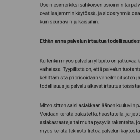
Usein esimerkiksi sähköisen asioinnin tai pa
ovat laajemmin käytössä, ja sidosryhmiä os
kuin seuraaviin julkaisuihin.
Ethän anna palvelun irtautua todellisuudes
Kuitenkin myös palvelun ylläpito on jatkuvaa ke
vaiheissa. Tyypillistä on, että palvelun tuotan
kehittämistä priorisoidaan virheilmoitusten 
todellisuus ja palvelu alkavat irtautua toisista
Miten sitten saisi asiakkaan äänen kuuluviin 
Voidaan kerätä palautetta, haastatella, järj
asiakasraateja tai muita pysyviä rakenteita, j
myös kerätä teknistä tietoa palvelun käytöst