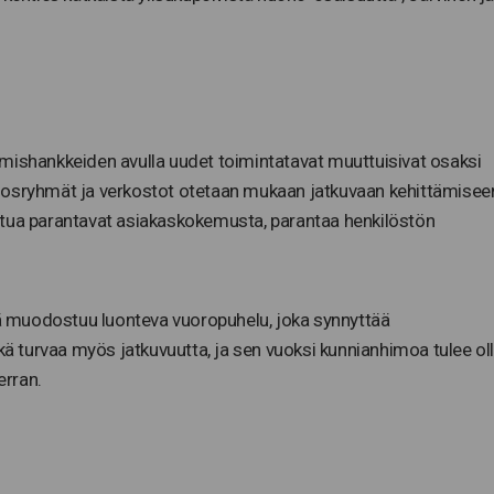
mishankkeiden avulla uudet toimintatavat muuttuisivat osaksi
 sidosryhmät ja verkostot otetaan mukaan jatkuvaan kehittämisee
stua parantavat asiakaskokemusta, parantaa henkilöstön
 muodostuu luonteva vuoropuhelu, joka synnyttää
ikä turvaa myös jatkuvuutta, ja sen vuoksi kunnianhimoa tulee ol
erran.