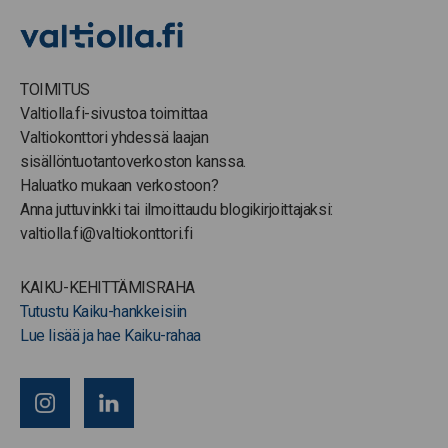
TOIMITUS
Valtiolla.fi-sivustoa toimittaa
Valtiokonttori yhdessä laajan
sisällöntuotantoverkoston kanssa.
Haluatko mukaan verkostoon?
Anna juttuvinkki tai ilmoittaudu blogikirjoittajaksi:
valtiolla.fi@valtiokonttori.fi
KAIKU-KEHITTÄMISRAHA
Tutustu Kaiku-hankkeisiin
Lue lisää ja hae Kaiku-rahaa