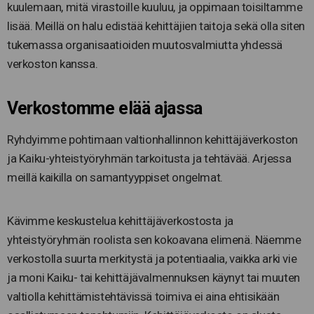
kuulemaan, mitä virastoille kuuluu, ja oppimaan toisiltamme
lisää. Meillä on halu edistää kehittäjien taitoja sekä olla siten
tukemassa organisaatioiden muutosvalmiutta yhdessä
verkoston kanssa.
Verkostomme elää ajassa
Ryhdyimme pohtimaan valtionhallinnon kehittäjäverkoston
ja Kaiku-yhteistyöryhmän tarkoitusta ja tehtävää. Arjessa
meillä kaikilla on samantyyppiset ongelmat.
Kävimme keskustelua kehittäjäverkostosta ja
yhteistyöryhmän roolista sen kokoavana elimenä. Näemme
verkostolla suurta merkitystä ja potentiaalia, vaikka arki vie
ja moni Kaiku- tai kehittäjävalmennuksen käynyt tai muuten
valtiolla kehittämistehtävissä toimiva ei aina ehtisikään