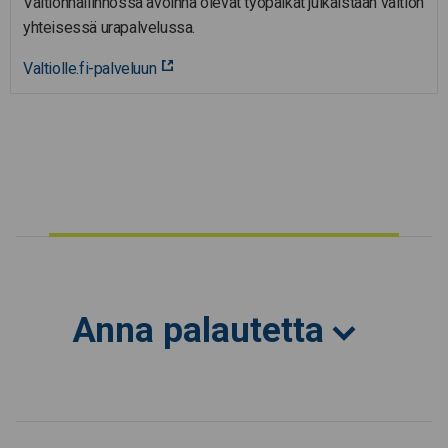
Valtionhallinnossa avoinna olevat työpaikat julkaistaan valtion
yhteisessä urapalvelussa.
Valtiolle.fi-palveluun
Anna palautetta