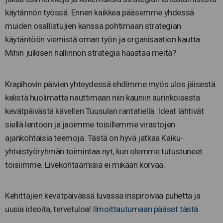
käytännön työssä. Ennen kaikkea pääsemme yhdessä
muiden osallistujien kanssa pohtimaan strategian
käytäntöön viemistä oman työn ja organisaation kautta.
Mihin julkisen hallinnon strategia haastaa meitä?
Krapihovin päivien yhteydessä ehdimme myös ulos jäisestä
kelistä huolimatta nauttimaan niin kauniin aurinkoisesta
kevätpäivästä kävellen Tuusulan rantatiellä. Ideat lähtivät
siellä lentoon ja jaoimme toisillemme virastojen
ajankohtaisia teemoja. Tästä on hyvä jatkaa Kaiku-
yhteistyöryhmän toimintaa nyt, kun olemme tutustuneet
toisiimme. Livekohtaamisia ei mikään korvaa.
Kehittäjien kevätpäivässä luvassa inspiroivaa puhetta ja
uusia ideoita, tervetuloa!
Ilmoittautumaan pääset tästä
.