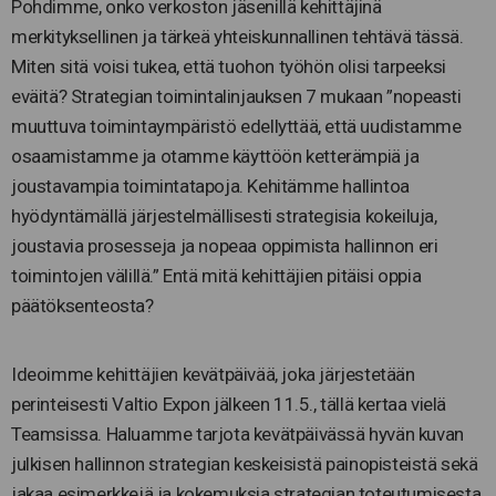
Pohdimme, onko verkoston jäsenillä kehittäjinä
merkityksellinen ja tärkeä yhteiskunnallinen tehtävä tässä.
Miten sitä voisi tukea, että tuohon työhön olisi tarpeeksi
eväitä? Strategian toimintalinjauksen 7 mukaan ”nopeasti
muuttuva toimintaympäristö edellyttää, että uudistamme
osaamistamme ja otamme käyttöön ketterämpiä ja
joustavampia toimintatapoja. Kehitämme hallintoa
hyödyntämällä järjestelmällisesti strategisia kokeiluja,
joustavia prosesseja ja nopeaa oppimista hallinnon eri
toimintojen välillä.” Entä mitä kehittäjien pitäisi oppia
päätöksenteosta?
Ideoimme kehittäjien kevätpäivää, joka järjestetään
perinteisesti Valtio Expon jälkeen 11.5., tällä kertaa vielä
Teamsissa. Haluamme tarjota kevätpäivässä hyvän kuvan
julkisen hallinnon strategian keskeisistä painopisteistä sekä
jakaa esimerkkejä ja kokemuksia strategian toteutumisesta