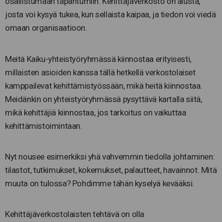
osallistumaan tapahtumiin. Kehittäjäverkosto on alusta,
josta voi kysyä tukea, kun sellaista kaipaa, ja tiedon voi viedä
omaan organisaatioon.
Meitä Kaiku-yhteistyöryhmässä kiinnostaa erityisesti,
millaisten asioiden kanssa tällä hetkellä verkostolaiset
kamppailevat kehittämistyössään, mikä heitä kiinnostaa.
Meidänkin on yhteistyöryhmässä pysyttävä kartalla siitä,
mikä kehittäjiä kiinnostaa, jos tarkoitus on vaikuttaa
kehittämistoimintaan.
Nyt nousee esimerkiksi yhä vahvemmin tiedolla johtaminen:
tilastot, tutkimukset, kokemukset, palautteet, havainnot. Mitä
muuta on tulossa? Pohdimme tähän kyselyä kevääksi.
Kehittäjäverkostolaisten tehtävä on olla