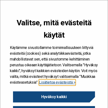
VALIKKO
Valitse, mitä evästeitä
Kehitän ja kehityn #töissäSuomelle
käytät
Etusivu
/
Blogit
/
Kaiku-yhteistyöryhmä suunnitteli tulevaa
Krapihovissa 21.-22.3.2022
Käytämme sivustollamme toiminnallisuuteen liittyviä
evästeitä (cookies) sekä analytiikkaevästeitä, jotka
mahdollistavat sen, että sivustomme kehittäminen
perustuu oikeaan käyttäjätietoon. Valitsemalla "Hyväksy
kaikki", hyväksyt kaikkien evästeiden käytön. Voit myös
valita, mitkä evästeet hyväksyt valitsemalla ”Muokkaa
evästeasetuksia”.
Lisätietoa evästeistä >
Hyväksy kaikki