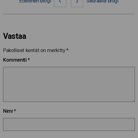
Edellinen blogi
Seuraava blogi
Vastaa
Pakolliset kentät on merkitty
*
Kommentti
*
Nimi
*