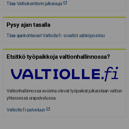
Tilaa Valtiokonttorin julkaisuja
Pysy ajan tasalla
Tilaa ajankohtaiset Valtiolla.fi -sisällöt sähköpostiisi
Etsitkö työpaikkoja valtion­hal­lin­nossa?
Valtionhallinnossa avoinna olevat työpaikat julkaistaan valtion
yhteisessä urapalvelussa.
Valtiolle.fi-palveluun