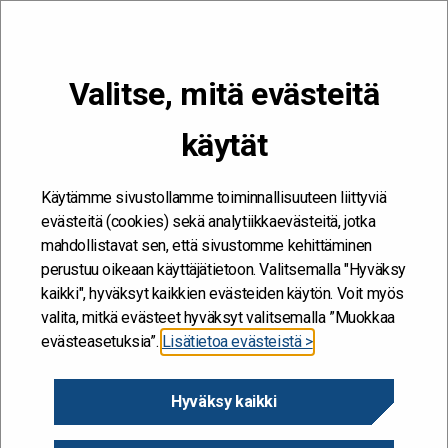
VALIKKO
Valitse, mitä evästeitä
Kehitän ja kehityn #töissäSuomelle
käytät
Etusivu
/
Artikkelit
/
Milli rikki – eOppivan oppimishaaste valtion
virastoille ja oppijoille
Käytämme sivustollamme toiminnallisuuteen liittyviä
evästeitä (cookies) sekä analytiikkaevästeitä, jotka
mahdollistavat sen, että sivustomme kehittäminen
perustuu oikeaan käyttäjätietoon. Valitsemalla "Hyväksy
kaikki", hyväksyt kaikkien evästeiden käytön. Voit myös
valita, mitkä evästeet hyväksyt valitsemalla ”Muokkaa
evästeasetuksia”.
Lisätietoa evästeistä >
Hyväksy kaikki