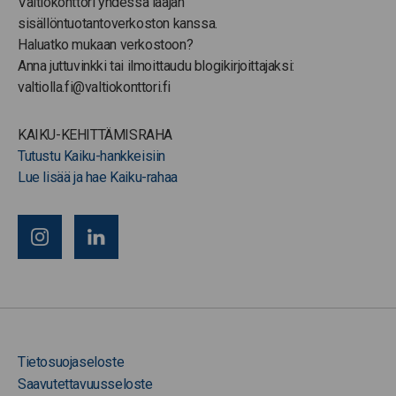
Valtiokonttori yhdessä laajan
sisällöntuotantoverkoston kanssa.
Haluatko mukaan verkostoon?
Anna juttuvinkki tai ilmoittaudu blogikirjoittajaksi:
valtiolla.fi@valtiokonttori.fi
KAIKU-KEHITTÄMISRAHA
Tutustu Kaiku-hankkeisiin
Lue lisää ja hae Kaiku-rahaa
Tietosuojaseloste
Saavutettavuusseloste