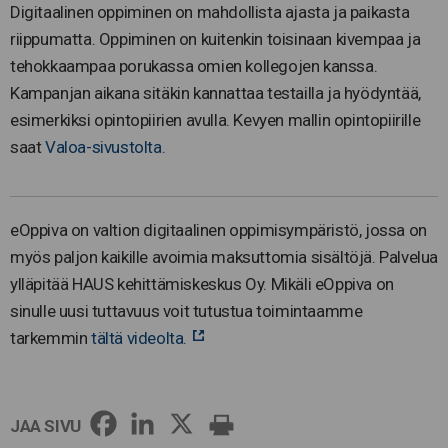
Digitaalinen oppiminen on mahdollista ajasta ja paikasta
riippumatta. Oppiminen on kuitenkin toisinaan kivempaa ja
tehokkaampaa porukassa omien kollegojen kanssa.
Kampanjan aikana sitäkin kannattaa testailla ja hyödyntää,
esimerkiksi opintopiirien avulla. Kevyen mallin opintopiirille
saat
Valoa-sivustolta.
eOppiva on valtion digitaalinen oppimisympäristö, jossa on
myös paljon kaikille avoimia maksuttomia sisältöjä. Palvelua
ylläpitää HAUS kehittämiskeskus Oy. Mikäli eOppiva on
sinulle uusi tuttavuus voit tutustua toimintaamme
tarkemmin
tältä videolta.
JAA SIVU