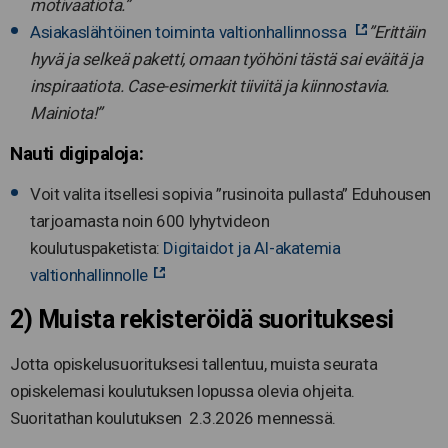
motivaatiota.”
Asiakaslähtöinen toiminta valtionhallinnossa
”Erittäin
hyvä ja selkeä paketti, omaan työhöni tästä sai eväitä ja
inspiraatiota. Case-esimerkit tiiviitä ja kiinnostavia.
Mainiota!”
Nauti digipaloja:
Voit valita itsellesi sopivia ”rusinoita pullasta” Eduhousen
tarjoamasta noin 600 lyhytvideon
koulutuspaketista:
Digitaidot ja AI-akatemia
valtionhallinnolle
2) Muista rekisteröidä suorituksesi
Jotta opiskelusuorituksesi tallentuu, muista seurata
opiskelemasi koulutuksen lopussa olevia ohjeita.
Suoritathan koulutuksen 2.3.2026 mennessä.