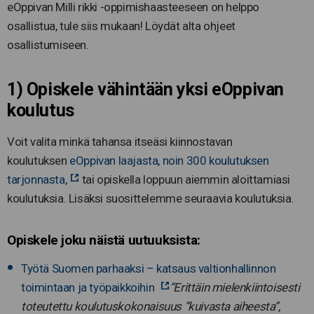
eOppivan Milli rikki -oppimishaasteeseen on helppo
osallistua, tule siis mukaan! Löydät alta ohjeet
osallistumiseen.
1) Opiskele vähintään yksi eOppivan
koulutus
Voit valita minkä tahansa itseäsi kiinnostavan
koulutuksen
eOppivan laajasta, noin 300 koulutuksen
tarjonnasta,
tai opiskella loppuun aiemmin aloittamiasi
koulutuksia. Lisäksi suosittelemme seuraavia koulutuksia.
Opiskele joku näistä uutuuksista:
Työtä Suomen parhaaksi – katsaus valtionhallinnon
toimintaan ja työpaikkoihin
”Erittäin mielenkiintoisesti
toteutettu koulutuskokonaisuus ”kuivasta aiheesta”,