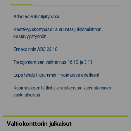
Adhd asiantuntijatyössä
Kestävyyskompassilla suuntaa julkishallinnon
kestävyystyöhön
Ennakoinnin ABC 22.10.
Tietojohtamisen valmennus 16.10. ja 3.11.
Lupa tehdä fiksummin – voimassa edelleen!
Kuormituksen hallinta ja resilienssin vahvistaminen
vankilatyössä
Valtiokonttorin julkaisut