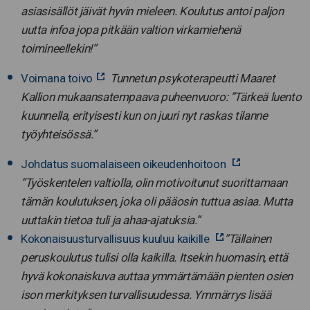
asiasisällöt jäivät hyvin mieleen. Koulutus antoi paljon
uutta infoa jopa pitkään valtion virkamiehenä
toimineellekin!”
Voimana toivo
Tunnetun psykoterapeutti Maaret
Kallion mukaansatempaava puheenvuoro: ”Tärkeä luento
kuunnella, erityisesti kun on juuri nyt raskas tilanne
työyhteisössä.”
Johdatus suomalaiseen oikeudenhoitoon
”Työskentelen valtiolla, olin motivoitunut suorittamaan
tämän koulutuksen, joka oli pääosin tuttua asiaa. Mutta
uuttakin tietoa tuli ja ahaa-ajatuksia.”
Kokonaisuusturvallisuus kuuluu kaikille
”Tällainen
peruskoulutus tulisi olla kaikilla. Itsekin huomasin, että
hyvä kokonaiskuva auttaa ymmärtämään pienten osien
ison merkityksen turvallisuudessa. Ymmärrys lisää