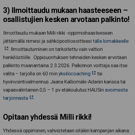
3) Ilmoittaudu mukaan haasteeseen –
osallistujien kesken arvotaan palkinto!
Ilmoittaudu mukaan Milli rikki -oppimishaasteeseen
jättämällä nimesi ja sähköpostiosoitteesi
tälle lomakkeelle
. Ilmoittautuminen on tarkoitettu vain valtion
henkilöstölle. Oppisuorituksen tehneiden kesken arvotaan
palkinto maanantaina 2.3.2026. Palkinnon voittaja saa itse
valita – tarjolla on 60 min
yksilöcoaching
tai
hyvinvointivalmennus Jaana Kalliomäki-Adanin kanssa tai
vapaavalintainen 0,5 – 1 pv etäkoulutus HAUSin
avoimesta
tarjonnasta
.
Opitaan yhdessä Milli rikki!
Yhdessä oppiminen, vahvistetaan sitäkin kampanjan aikana: