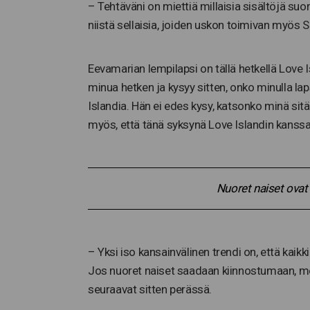
– Tehtäväni on miettiä millaisia sisältöjä suo
niistä sellaisia, joiden uskon toimivan myös
Eevamarian lempilapsi on tällä hetkellä Love I
minua hetken ja kysyy sitten, onko minulla l
Islandia. Hän ei edes kysy, katsonko minä sitä
myös, että tänä syksynä Love Islandin kanssa
Nuoret naiset ovat 
– Yksi iso kansainvälinen trendi on, että kaikk
Jos nuoret naiset saadaan kiinnostumaan, m
seuraavat sitten perässä.