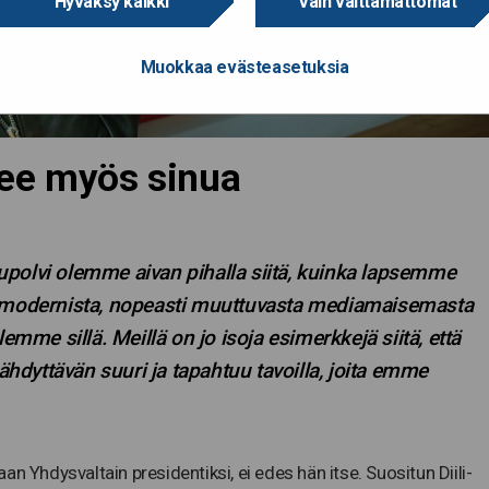
Hyväksy kaikki
Vain välttämättömät
Muokkaa evästeasetuksia
kee myös sinua
upolvi olemme aivan pihalla siitä, kuinka lapsemme
modernista, nopeasti muuttuvasta mediamaisemasta
emme sillä. Meillä on jo isoja esimerkkejä siitä, että
dyttävän suuri ja tapahtuu tavoilla, joita emme
aan Yhdysvaltain presidentiksi, ei edes hän itse. Suositun Diili-