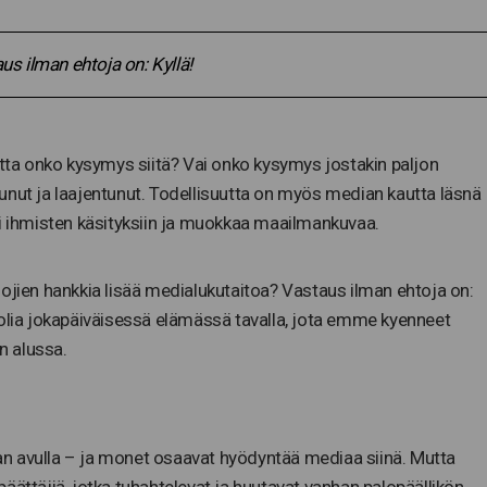
us ilman ehtoja on: Kyllä!
ta onko kysymys siitä? Vai onko kysymys jostakin paljon
unut ja laajentunut. Todellisuutta on myös median kautta läsnä
ti ihmisten käsityksiin ja muokkaa maailmankuvaa.
sojien hankkia lisää medialukutaitoa? Vastaus ilman ehtoja on:
oolia jokapäiväisessä elämässä tavalla, jota emme kyenneet
n alussa.
n avulla – ja monet osaavat hyödyntää mediaa siinä. Mutta