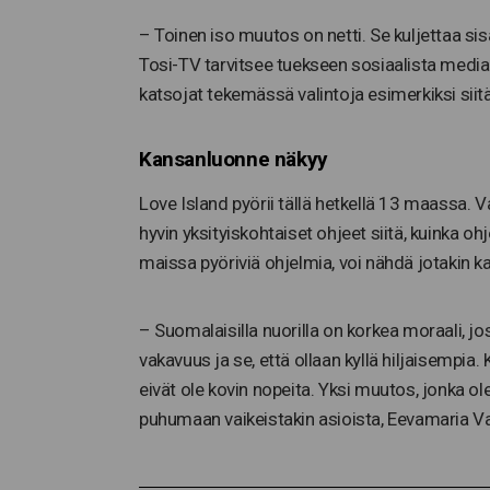
– Toinen iso muutos on netti. Se kuljettaa si
Tosi-TV tarvitsee tuekseen sosiaalista mediaa
katsojat tekemässä valintoja esimerkiksi siit
Kansanluonne näkyy
Love Island pyörii tällä hetkellä 13 maassa. Va
hyvin yksityiskohtaiset ohjeet siitä, kuinka oh
maissa pyöriviä ohjelmia, voi nähdä jotakin 
– Suomalaisilla nuorilla on korkea moraali, jo
vakavuus ja se, että ollaan kyllä hiljaisempi
eivät ole kovin nopeita. Yksi muutos, jonka o
puhumaan vaikeistakin asioista, Eevamaria V