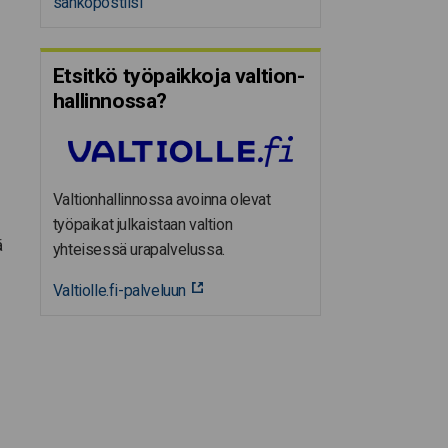
sähköpostiisi
Etsitkö työpaikkoja valtion­
hal­lin­nossa?
Valtionhallinnossa avoinna olevat
työpaikat julkaistaan valtion
ä
yhteisessä urapalvelussa.
Valtiolle.fi-palveluun