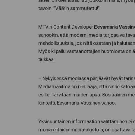
sitten on olemassa iso joukko ihmisiä, myös p
tavoin: ”Väärin sammutettu!”
MTV:n Content Developer
Eevamaria Vassin
sanookin, että moderni media tarjoaa valtava
mahdollisuuksia, jos niitä osataan ja halutaan
Myös kilpailu vastaanottajien huomiosta on
tiukkaa.
– Nykyisessä mediassa pärjäävät hyvät tarina
Mediamaailma on niin laaja, että sinne katoaa
esille. Tarvitaan muiden apua. Sosiaalinen medi
kiinteitä, Eevamaria Vassinen sanoo.
Yksisuuntainen informaation välittäminen ei e
monia erilaisia media-alustoja, on osattava 