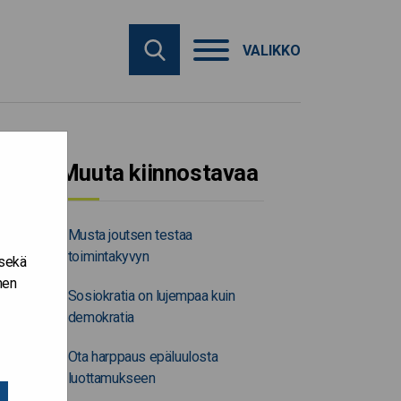
VALIKKO
Muuta kiinnostavaa
Musta joutsen testaa
toimintakyvyn
 sekä
nen
Sosiokratia on lujempaa kuin
demokratia
Ota harppaus epäluulosta
luottamukseen