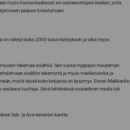
 vaan myös horisontaalisesti eri vastaanottajien kesken, jotta
ntymiseen pääsee toteutumaan.
ka on nähnyt koko 2000-luvun kehityksen ja ollut myös
tää muiden tekemää sisältöä. Sen vuoksi hyppäsin muutaman
ettelemaan sisällön tekemistä ja myös markkinointia ja
ään, mistä tässä koko ketjussa on kysymys. Ennen Maikkarille
astaava tuottaja. Siinä tehtävässä sosiaalinen media tuli
äänsä Sub- ja Ava-kanavien kautta.