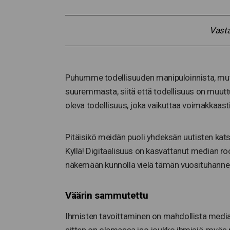
Vasta
Puhumme todellisuuden manipuloinnista, mut
suuremmasta, siitä että todellisuus on muutt
oleva todellisuus, joka vaikuttaa voimakkaas
Pitäisikö meidän puoli yhdeksän uutisten kat
Kyllä! Digitaalisuus on kasvattanut median r
näkemään kunnolla vielä tämän vuosituhanne
Väärin sammutettu
Ihmisten tavoittaminen on mahdollista media