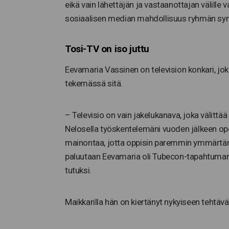
eikä vain lähettäjän ja vastaanottajan välille
sosiaalisen median mahdollisuus ryhmän sy
Tosi-TV on iso juttu
Eevamaria Vassinen on television konkari, jo
tekemässä sitä.
– Televisio on vain jakelukanava, joka välit
Nelosella työskentelemäni vuoden jälkeen op
mainontaa, jotta oppisin paremmin ymmärtäm
paluutaan Eevamaria oli Tubecon-tapahtuman v
tutuksi.
Maikkarilla hän on kiertänyt nykyiseen tehtäv