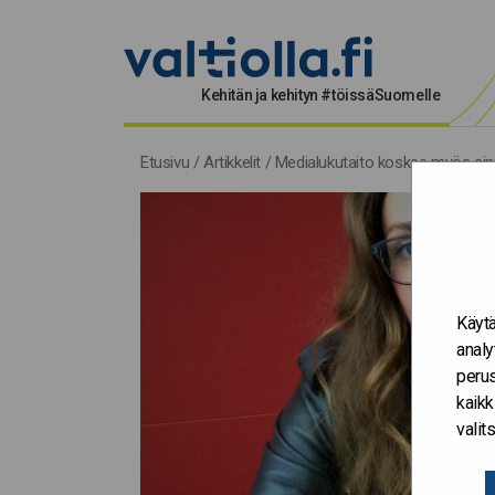
Kehitän ja kehityn #töissäSuomelle
Etusivu
/
Artikkelit
/
Medialukutaito koskee myös si
Käytä
analy
perus
kaikk
vali