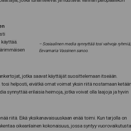
äättäjiä, jotka tuhahtelevat ja huutavat vanhan palopäällikön
en
sti
 käyttää.
– Sosiaalinen media synnyttää tosi vahvoja ryhmiä,
 äärimmäisen
Eevamaria Vassinen sanoo.
nkertojat, jotka saavat käyttäjät suosittelemaan itseään.
 tosi helposti, eivätkä omat voimat yksin riitä nostamaan ketää
a synnyttää erilaisia heimoja, jotka voivat olla laajoja ja hyvin
nää riitä. Eikä yksikanavaisuuskaan enää toimi. Kun tarjolla on
rakentaa oikeanlainen kokonaisuus, jossa syntyy vuorovaikutusta