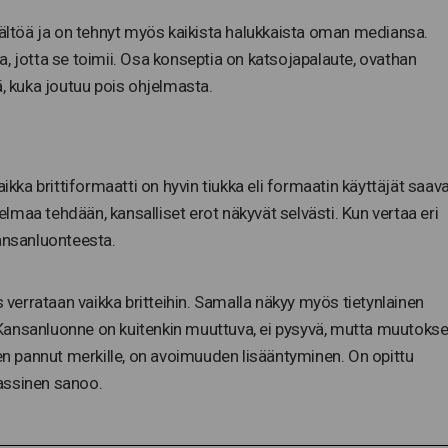
sältöä ja on tehnyt myös kaikista halukkaista oman mediansa.
, jotta se toimii. Osa konseptia on katsojapalaute, ovathan
ä, kuka joutuu pois ohjelmasta.
ikka brittiformaatti on hyvin tiukka eli formaatin käyttäjät saav
jelmaa tehdään, kansalliset erot näkyvät selvästi. Kun vertaa eri
kansanluonteesta.
s verrataan vaikka britteihin. Samalla näkyy myös tietynlainen
a. Kansanluonne on kuitenkin muuttuva, ei pysyvä, mutta muutokse
len pannut merkille, on avoimuuden lisääntyminen. On opittu
assinen sanoo.