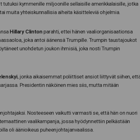
tutuksi kymmenille miljoonille sellaisille amerikkalaisille, jotka
ai muita yhteiskunnallisia aiheita käsitteleviä ohjelmia.
ansa
Hillary Clinton
parahti, ettei hänen vaaliorganisaationsa
assaoloa, joka antoi äänensä Trumpille. Trumpin taustajoukot
löytäneet unohdetun joukon ihmisiä, joka nosti Trumpin
lenskyi
, jonka aikaisemmat poliittiset ansiot liittyvät siihen, ett
-sarjassa. Presidentin näköinen mies siis, mutta mitään
ohtajaksi. Nosteeseen vaikutti varmasti se, että hän on nuori
ystemaattinen vaalikampanja, jossa hyödynnettiin pelkästään
joilla oli äänioikeus puheenjohtajanvaalissa.