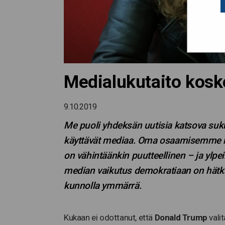
Medialukutaito kos
9.10.2019
Me puoli yhdeksän uutisia katsova suk
käyttävät mediaa. Oma osaamisemme 
on vähintäänkin puutteellinen – ja ylpeil
median vaikutus demokratiaan on hätkäh
kunnolla ymmärrä.
Kukaan ei odottanut, että
Donald Trump
valit