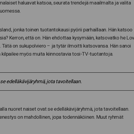
malaiset haluavat katsoa, seurata trendejä maailmalta ja valita
 Suomessa.
sland, jonka toinen tuotantokausi pyörii parhaillaan. Hän katsoo
apsia? Kerron, että on. Hän ehdottaa kysymään, katsovatko he Lo
. Tätä on sukupolviero – ja tytär ilmoitti katsovansa. Hän sanoi
 kilpailee myös muita kiinnostavia tosi-TV-tuotantoja.
se edelläkävijäryhmä, jota tavoitellaan.
ialla nuoret naiset ovat se edelläkävijäryhmä, jota tavoitellaan.
enestys on mahdollinen, jopa todennäköinen. Muut ryhmät