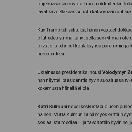
ohjelmasarjan myötä Trump oli kuitenkin tullut 
eivät kirveelläkään suostu katsomaan uutisia t
Kun Trump tuli valituksi, hänen vastaehdokka
ollut edes ymmärtänyt sellaisen ryhmän olem
olivat siis tehneet kotiläksynsä paremmin ja 
presidentiksi.
Ukrainassa presidentiksi nousi
Volodymyr Ze
hän näytteli presidenttiä hyvin suositussa tv
kokemusta hänellä ei ole.
Katri Kulmuni
nousi keskustapuolueen puheenj
nainen. Mutta Kulmunilla oli myös erittäin s
sosiaalista mediaa – ja tavoitettiin hyvin ne, 